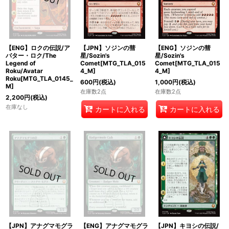
【ENG】ロクの伝説/ア
【JPN】ソジンの彗
【ENG】ソジンの彗
バター・ロク/The
星/Sozin's
星/Sozin's
Legend of
Comet[MTG_TLA_015
Comet[MTG_TLA_015
Roku/Avatar
4_M]
4_M]
Roku[MTG_TLA_0145_
600
円
(税込)
1,000
円
(税込)
M]
在庫数2点
在庫数2点
2,200
円
(税込)
在庫なし
カートに入れる
カートに入れる
【JPN】アナグマモグラ
【ENG】アナグマモグラ
【JPN】キヨシの伝説/