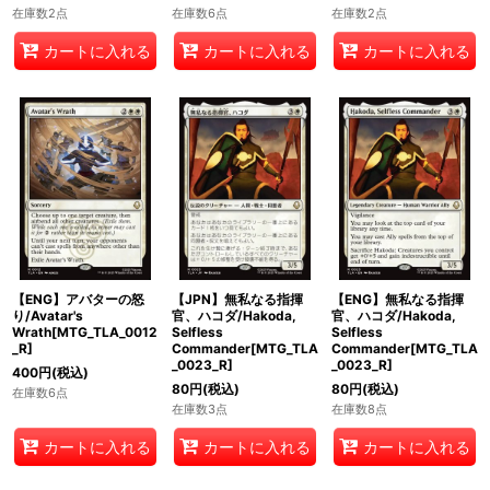
在庫数2点
在庫数6点
在庫数2点
カートに入れる
カートに入れる
カートに入れる
【ENG】アバターの怒
【JPN】無私なる指揮
【ENG】無私なる指揮
り/Avatar's
官、ハコダ/Hakoda,
官、ハコダ/Hakoda,
Wrath[MTG_TLA_0012
Selfless
Selfless
_R]
Commander[MTG_TLA
Commander[MTG_TLA
_0023_R]
_0023_R]
400
円
(税込)
80
円
(税込)
80
円
(税込)
在庫数6点
在庫数3点
在庫数8点
カートに入れる
カートに入れる
カートに入れる