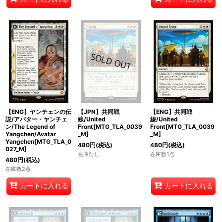
【ENG】ヤンチェンの伝
【JPN】共同戦
【ENG】共同戦
説/アバター・ヤンチェ
線/United
線/United
ン/The Legend of
Front[MTG_TLA_0039
Front[MTG_TLA_0039
Yangchen/Avatar
_M]
_M]
Yangchen[MTG_TLA_0
480
円
(税込)
480
円
(税込)
027_M]
在庫なし
在庫数1点
480
円
(税込)
在庫数2点
カートに入れる
カートに入れる