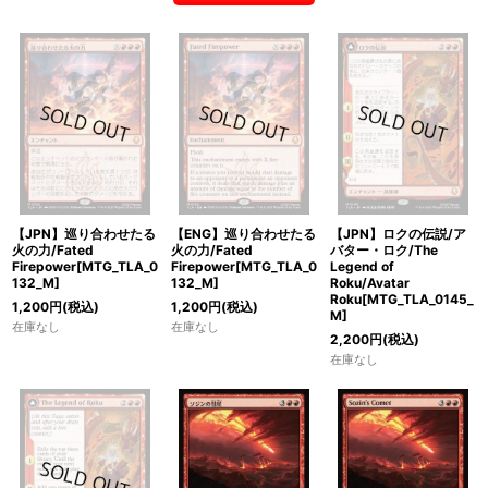
【JPN】巡り合わせたる
【ENG】巡り合わせたる
【JPN】ロクの伝説/ア
火の力/Fated
火の力/Fated
バター・ロク/The
Firepower[MTG_TLA_0
Firepower[MTG_TLA_0
Legend of
132_M]
132_M]
Roku/Avatar
Roku[MTG_TLA_0145_
1,200
円
(税込)
1,200
円
(税込)
M]
在庫なし
在庫なし
2,200
円
(税込)
在庫なし