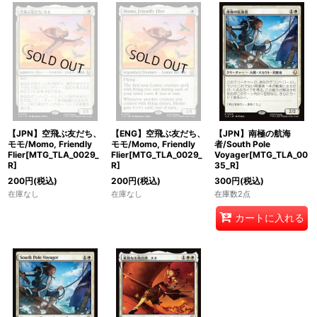
【JPN】空飛ぶ友だち、
【ENG】空飛ぶ友だち、
【JPN】南極の航海
モモ/Momo, Friendly
モモ/Momo, Friendly
者/South Pole
Flier[MTG_TLA_0029_
Flier[MTG_TLA_0029_
Voyager[MTG_TLA_00
R]
R]
35_R]
200
円
(税込)
200
円
(税込)
300
円
(税込)
在庫なし
在庫なし
在庫数2点
カートに入れる