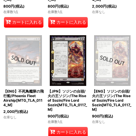
800
円
(税込)
800
円
(税込)
2,000
円
(税込)
在庫数1点
在庫数1点
在庫なし
カートに入れる
カートに入れる
【ENG】不死鳥艦隊の飛
【JPN】ソジンの台頭/
【ENG】ソジンの台頭/
行船/Phoenix Fleet
火の王ソジン/The Rise
火の王ソジン/The Rise
Airship[MTG_TLA_011
of Sozin/Fire Lord
of Sozin/Fire Lord
4_M]
Sozin[MTG_TLA_0117_
Sozin[MTG_TLA_0117_
M]
M]
2,000
円
(税込)
900
円
(税込)
900
円
(税込)
在庫なし
在庫数1点
在庫なし
カートに入れる