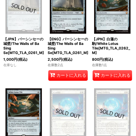
【JPN】バーシンセーの
【ENG】バーシンセーの
【JPN】白蓮の
城壁/The Walls of Ba
城壁/The Walls of Ba
駒/White Lotus
Sing
Sing
Tile[MTG_TLA_0262_
Se[MTG_TLA_0261_M]
Se[MTG_TLA_0261_M]
M]
1,000
円
(税込)
2,500
円
(税込)
800
円
(税込)
在庫なし
在庫数2点
在庫数1点
カートに入れる
カートに入れる