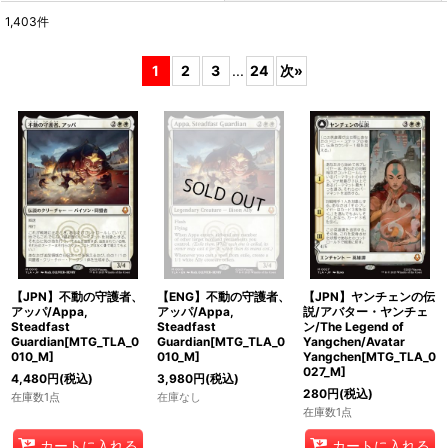
1,403
件
サブカテゴリ
:
1
2
3
...
24
次
»
表示数
:
在庫あり
並び順
:
絞り込む
【JPN】不動の守護者、
【ENG】不動の守護者、
【JPN】ヤンチェンの伝
アッパ/Appa,
アッパ/Appa,
説/アバター・ヤンチェ
Steadfast
Steadfast
ン/The Legend of
Guardian[MTG_TLA_0
Guardian[MTG_TLA_0
Yangchen/Avatar
010_M]
010_M]
Yangchen[MTG_TLA_0
027_M]
4,480
円
(税込)
3,980
円
(税込)
280
円
(税込)
在庫数1点
在庫なし
在庫数1点
カートに入れる
カートに入れる