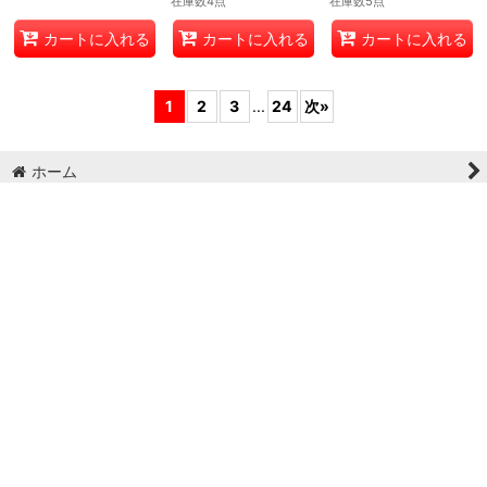
在庫数5点
在庫数4点
在庫数5点
カートに入れる
カートに入れる
カートに入れる
1
2
3
...
24
次
»
ホーム
ショッピングカート
マイページ
お気に入り
最近チェックしたアイテム
特定商取引法表示
ご利用案内
お問い合わせ