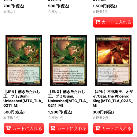
700
円
(税込)
500
円
(税込)
1,500
円
(税込)
在庫なし
在庫なし
在庫数1点
カートに入れる
【JPN】解き放たれし
【ENG】解き放たれし
【JPN】不死鳥王、オザ
王、ブミ/Bumi,
王、ブミ/Bumi,
イ/Ozai, the Phoenix
Unleashed[MTG_TLA_
Unleashed[MTG_TLA_
King[MTG_TLA_0235_
0211_M]
0211_M]
M]
500
円
(税込)
1,200
円
(税込)
300
円
(税込)
在庫数2点
在庫数1点
在庫数2点
カートに入れる
カートに入れる
カートに入れる