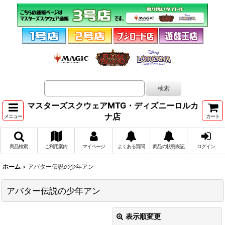
マスターズスクウェアMTG・ディズニーロルカ
ナ店
メニュー
カート
商品検索
ご利用案内
マイページ
よくある質問
商品の状態表記
ログイン
ホーム
>
アバター伝説の少年アン
アバター伝説の少年アン
表示順変更
閉じる