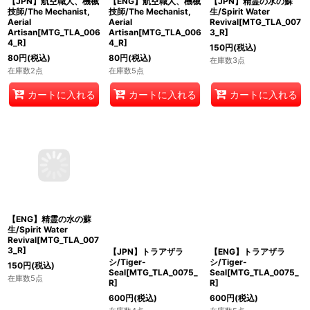
【JPN】航空職人、機械
【ENG】航空職人、機械
【JPN】精霊の水の蘇
技師/The Mechanist,
技師/The Mechanist,
生/Spirit Water
Aerial
Aerial
Revival[MTG_TLA_007
Artisan[MTG_TLA_006
Artisan[MTG_TLA_006
3_R]
4_R]
4_R]
150
円
(税込)
80
円
(税込)
80
円
(税込)
在庫数3点
在庫数2点
在庫数5点
カートに入れる
カートに入れる
カートに入れる
【ENG】精霊の水の蘇
【JPN】トラアザラ
【ENG】トラアザラ
生/Spirit Water
シ/Tiger-
シ/Tiger-
Revival[MTG_TLA_007
Seal[MTG_TLA_0075_
Seal[MTG_TLA_0075_
3_R]
R]
R]
150
円
(税込)
600
円
(税込)
600
円
(税込)