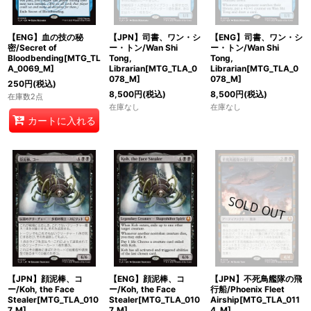
【ENG】血の技の秘
【JPN】司書、ワン・シ
【ENG】司書、ワン・シ
密/Secret of
ー・トン/Wan Shi
ー・トン/Wan Shi
Bloodbending[MTG_TL
Tong,
Tong,
A_0069_M]
Librarian[MTG_TLA_0
Librarian[MTG_TLA_0
078_M]
078_M]
250
円
(税込)
8,500
円
(税込)
8,500
円
(税込)
在庫数2点
在庫なし
在庫なし
カートに入れる
【JPN】顔泥棒、コ
【ENG】顔泥棒、コ
【JPN】不死鳥艦隊の飛
ー/Koh, the Face
ー/Koh, the Face
行船/Phoenix Fleet
Stealer[MTG_TLA_010
Stealer[MTG_TLA_010
Airship[MTG_TLA_011
7_M]
7_M]
4_M]