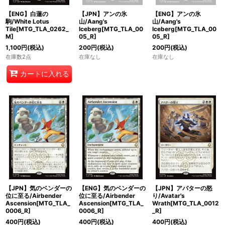
【ENG】白蓮の
【JPN】アンの氷
【ENG】アンの氷
駒/White Lotus
山/Aang's
山/Aang's
Tile[MTG_TLA_0262_
Iceberg[MTG_TLA_00
Iceberg[MTG_TLA_00
M]
05_R]
05_R]
1,100
円
(税込)
200
円
(税込)
200
円
(税込)
在庫数2点
在庫なし
在庫なし
カートに入れる
【JPN】気のベンダーの
【ENG】気のベンダーの
【JPN】アバターの怒
位に至る/Airbender
位に至る/Airbender
り/Avatar's
Ascension[MTG_TLA_
Ascension[MTG_TLA_
Wrath[MTG_TLA_0012
0006_R]
0006_R]
_R]
400
円
(税込)
400
円
(税込)
400
円
(税込)