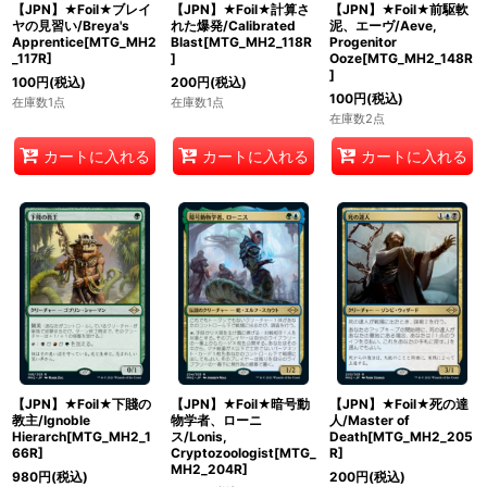
【JPN】★Foil★ブレイ
【JPN】★Foil★計算さ
【JPN】★Foil★前駆軟
ヤの見習い/Breya's
れた爆発/Calibrated
泥、エーヴ/Aeve,
Apprentice[MTG_MH2
Blast[MTG_MH2_118R
Progenitor
_117R]
]
Ooze[MTG_MH2_148R
]
100
円
(税込)
200
円
(税込)
100
円
(税込)
在庫数1点
在庫数1点
在庫数2点
カートに入れる
カートに入れる
カートに入れる
【JPN】★Foil★下賤の
【JPN】★Foil★暗号動
【JPN】★Foil★死の達
教主/Ignoble
物学者、ローニ
人/Master of
Hierarch[MTG_MH2_1
ス/Lonis,
Death[MTG_MH2_205
66R]
Cryptozoologist[MTG_
R]
MH2_204R]
980
円
(税込)
200
円
(税込)