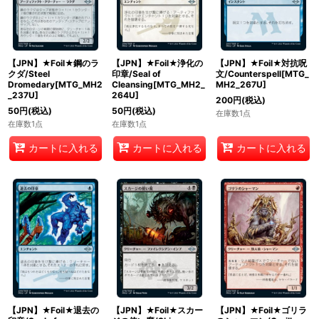
【JPN】★Foil★鋼のラ
【JPN】★Foil★浄化の
【JPN】★Foil★対抗呪
クダ/Steel
印章/Seal of
文/Counterspell[MTG_
Dromedary[MTG_MH2
Cleansing[MTG_MH2_
MH2_267U]
_237U]
264U]
200
円
(税込)
50
円
(税込)
50
円
(税込)
在庫数1点
在庫数1点
在庫数1点
カートに入れる
カートに入れる
カートに入れる
【JPN】★Foil★退去の
【JPN】★Foil★スカー
【JPN】★Foil★ゴリラ