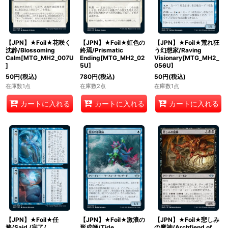
【JPN】★Foil★花咲く
【JPN】★Foil★虹色の
【JPN】★Foil★荒れ狂
沈静/Blossoming
終焉/Prismatic
う幻想家/Raving
Calm[MTG_MH2_007U
Ending[MTG_MH2_02
Visionary[MTG_MH2_
]
5U]
056U]
50
円
(税込)
780
円
(税込)
50
円
(税込)
在庫数1点
在庫数2点
在庫数1点
カートに入れる
カートに入れる
カートに入れる
【JPN】★Foil★任
【JPN】★Foil★激浪の
【JPN】★Foil★悲しみ
務/Said /完了/
形成師/Tide
の魔神/Archfiend of