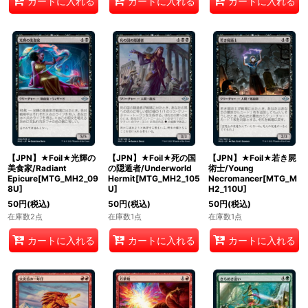
カートに入れる
カートに入れる
カートに入れる
【JPN】★Foil★光輝の
【JPN】★Foil★死の国
【JPN】★Foil★若き屍
美食家/Radiant
の隠遁者/Underworld
術士/Young
Epicure[MTG_MH2_09
Hermit[MTG_MH2_105
Necromancer[MTG_M
8U]
U]
H2_110U]
50
円
(税込)
50
円
(税込)
50
円
(税込)
在庫数2点
在庫数1点
在庫数1点
カートに入れる
カートに入れる
カートに入れる