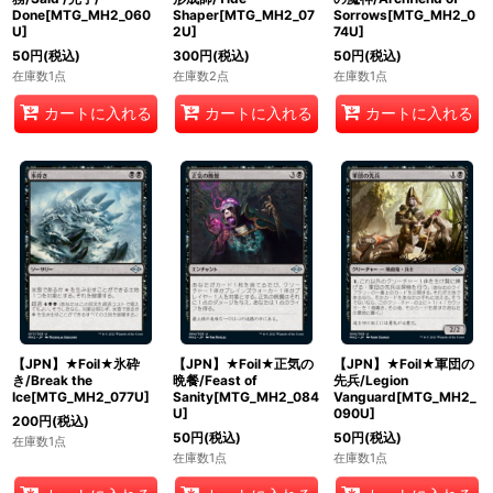
Done[MTG_MH2_060
Shaper[MTG_MH2_07
Sorrows[MTG_MH2_0
U]
2U]
74U]
50
円
(税込)
300
円
(税込)
50
円
(税込)
在庫数1点
在庫数2点
在庫数1点
カートに入れる
カートに入れる
カートに入れる
【JPN】★Foil★氷砕
【JPN】★Foil★正気の
【JPN】★Foil★軍団の
き/Break the
晩餐/Feast of
先兵/Legion
Ice[MTG_MH2_077U]
Sanity[MTG_MH2_084
Vanguard[MTG_MH2_
U]
090U]
200
円
(税込)
50
円
(税込)
50
円
(税込)
在庫数1点
在庫数1点
在庫数1点