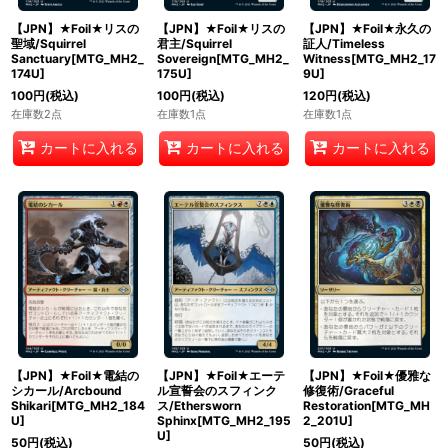
【JPN】★Foil★リスの
【JPN】★Foil★リスの
【JPN】★Foil★永久の
聖域/Squirrel
君主/Squirrel
証人/Timeless
Sanctuary[MTG_MH2_
Sovereign[MTG_MH2_
Witness[MTG_MH2_17
174U]
175U]
9U]
100
円
(税込)
100
円
(税込)
120
円
(税込)
在庫数2点
在庫数1点
在庫数1点
カートに入れる
カートに入れる
カートに入れる
【JPN】★Foil★電結の
【JPN】★Foil★エーテ
【JPN】★Foil★優雅な
シカール/Arcbound
ル宣誓会のスフィンク
修復術/Graceful
Shikari[MTG_MH2_184
ス/Ethersworn
Restoration[MTG_MH
U]
Sphinx[MTG_MH2_195
2_201U]
U]
50
円
(税込)
50
円
(税込)