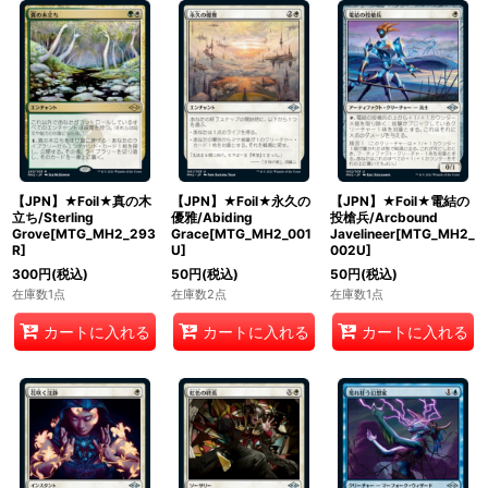
【JPN】★Foil★真の木
【JPN】★Foil★永久の
【JPN】★Foil★電結の
立ち/Sterling
優雅/Abiding
投槍兵/Arcbound
Grove[MTG_MH2_293
Grace[MTG_MH2_001
Javelineer[MTG_MH2_
R]
U]
002U]
300
円
(税込)
50
円
(税込)
50
円
(税込)
在庫数1点
在庫数2点
在庫数1点
カートに入れる
カートに入れる
カートに入れる