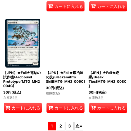
カートに入れる
カートに入れる
【JPN】★Foil★電結の
【JPN】★Foil★鍛冶屋
【JPN】★Foil★絶
試作機/Arcbound
の技/Blacksmith's
縁/Break
Prototype[MTG_MH2_
Skill[MTG_MH2_006C]
Ties[MTG_MH2_008C
004C]
]
30
円
(税込)
30
円
(税込)
30
円
(税込)
在庫数1点
在庫数1点
在庫数2点
カートに入れる
カートに入れる
カートに入れる
1
2
3
次
»