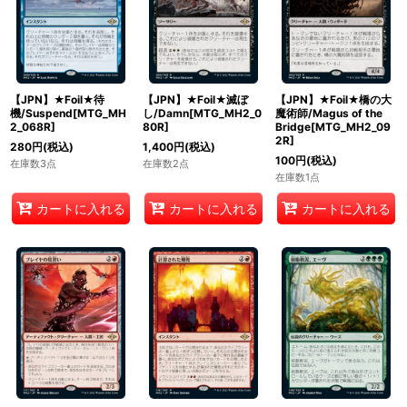
【JPN】★Foil★待
【JPN】★Foil★滅ぼ
【JPN】★Foil★橋の大
機/Suspend[MTG_MH
し/Damn[MTG_MH2_0
魔術師/Magus of the
2_068R]
80R]
Bridge[MTG_MH2_09
2R]
280
円
(税込)
1,400
円
(税込)
100
円
(税込)
在庫数3点
在庫数2点
在庫数1点
カートに入れる
カートに入れる
カートに入れる