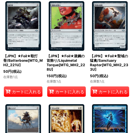
【JPN】★Foil★殴打
【JPN】★Foil★液鋼の
【JPN】★Foil★聖域の
骨/Batterbone[MTG_M
首飾り/Liquimetal
猛禽/Sanctuary
H2_221U]
Torque[MTG_MH2_22
Raptor[MTG_MH2_23
8U]
3U]
50
円
(税込)
150
円
(税込)
50
円
(税込)
在庫数1点
在庫数1点
在庫数1点
カートに入れる
カートに入れる
カートに入れる