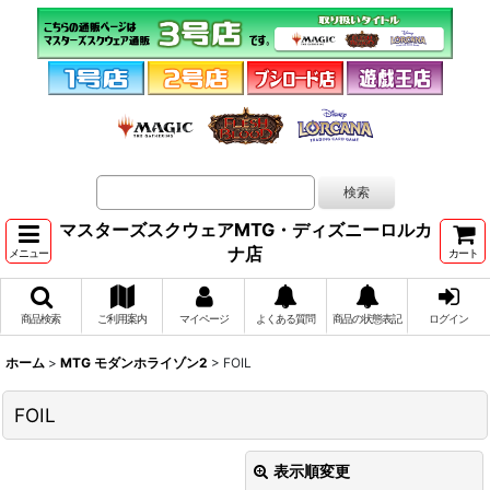
マスターズスクウェアMTG・ディズニーロルカ
ナ店
メニュー
カート
商品検索
ご利用案内
マイページ
よくある質問
商品の状態表記
ログイン
ホーム
>
MTG モダンホライゾン2
>
FOIL
FOIL
表示順変更
閉じる