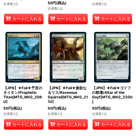
50
円
(税込)
在庫数1点
在庫数1点
在庫数2点
カートに入れる
カートに入れる
カートに入れる
【JPN】★Foil★予言の
【JPN】★Foil★貪欲な
【JPN】★Foil★ゴイフ
タイタン/Prophetic
るリス/Ravenous
の祭壇/Altar of the
Titan[MTG_MH2_209
Squirrel[MTG_MH2_21
Goyf[MTG_MH2_220U
U]
1U]
]
50
円
(税込)
50
円
(税込)
50
円
(税込)
在庫数1点
在庫数1点
在庫数1点
カートに入れる
カートに入れる
カートに入れる