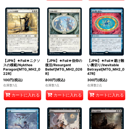
【JPN】★Foil★ニクソ
【JPN】★Foil★信仰の
【JPN】★Foil★避け難
スの模範/Nykthos
復活/Resurgent
い裏切り/Inevitable
Paragon[MTG_MH2_0
Belief[MTG_MH2_026
Betrayal[MTG_MH2_0
22R]
R]
47R]
100
円
(税込)
800
円
(税込)
300
円
(税込)
在庫数1点
在庫数1点
在庫数2点
カートに入れる
カートに入れる
カートに入れる