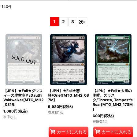
140
件
表示数
:
1
2
3
次
»
在庫あり
並び順
:
絞り込む
【JPN】★Foil★ダウス
【JPN】★Foil★悲
【JPN】★Foil★大嵐の
ィーの虚空歩き/Dauthi
嘆/Grief[MTG_MH2_08
咆哮、スラス
Voidwalker[MTG_MH2
7M]
タ/Thrasta, Tempest's
_081R]
Roar[MTG_MH2_178M
5,980
円
(税込)
]
1,080
円
(税込)
在庫数1点
600
円
(税込)
在庫なし
在庫数1点
カートに入れる
カートに入れる