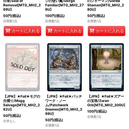
印章/Seal of
ジの使い魔/Skirge
のシャーマン/Gorilla
Removal[MTG_MH2_2
Familiar[MTG_MH2_27
Shaman[MTG_MH2_2
69U]
6U]
80U]
50
円
(税込)
100
円
(税込)
50
円
(税込)
在庫数1点
在庫数1点
在庫数1点
カートに入れる
カートに入れる
カートに入れる
【JPN】★Foil★モグの
【JPN】★Foil★パッチ
【JPN】★Foil★ズアー
分捕り/Mogg
ワーク・ノー
の宝珠/Zuran
Salvage[MTG_MH2_2
ム/Patchwork
Orb[MTG_MH2_300U]
82U]
Gnomes[MTG_MH2_2
100
円
(税込)
99U]
50
円
(税込)
在庫数1点
50
円
(税込)
在庫なし
在庫数1点