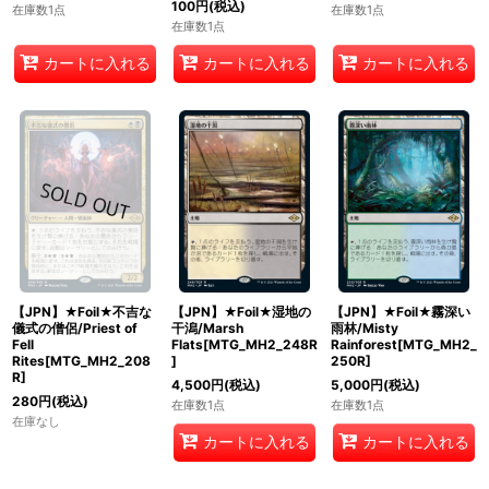
100
円
(税込)
在庫数1点
在庫数1点
在庫数1点
カートに入れる
カートに入れる
カートに入れる
【JPN】★Foil★不吉な
【JPN】★Foil★湿地の
【JPN】★Foil★霧深い
儀式の僧侶/Priest of
干潟/Marsh
雨林/Misty
Fell
Flats[MTG_MH2_248R
Rainforest[MTG_MH2_
Rites[MTG_MH2_208
]
250R]
R]
4,500
円
(税込)
5,000
円
(税込)
280
円
(税込)
在庫数1点
在庫数1点
在庫なし
カートに入れる
カートに入れる