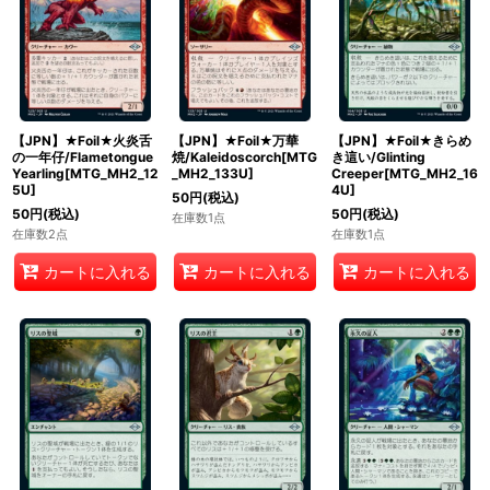
【JPN】★Foil★火炎舌
【JPN】★Foil★万華
【JPN】★Foil★きらめ
の一年仔/Flametongue
焼/Kaleidoscorch[MTG
き這い/Glinting
Yearling[MTG_MH2_12
_MH2_133U]
Creeper[MTG_MH2_16
5U]
4U]
50
円
(税込)
50
円
(税込)
50
円
(税込)
在庫数1点
在庫数2点
在庫数1点
カートに入れる
カートに入れる
カートに入れる