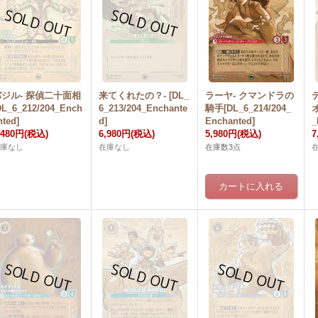
バジル- 探偵二十面相
来てくれたの？- [DL_
ラーヤ- クマンドラの
DL_6_212/204_Ench
6_213/204_Enchante
騎手[DL_6_214/204_
オ
nted]
d]
Enchanted]
_
,480円
(税込)
6,980円
(税込)
5,980円
(税込)
7
在庫なし
在庫なし
在庫数3点