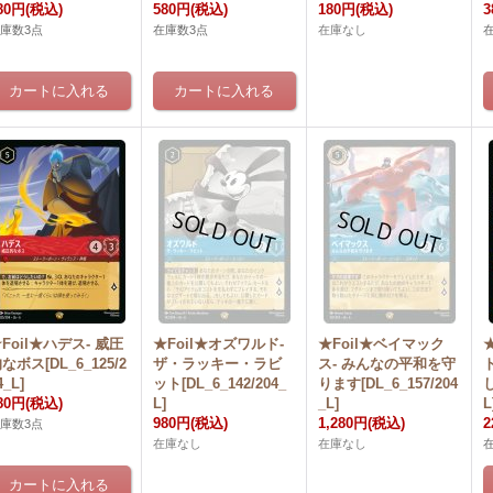
80円
(税込)
580円
(税込)
180円
(税込)
3
庫数3点
在庫数3点
在庫なし
Foil★ハデス- 威圧
★Foil★オズワルド-
★Foil★ベイマック
なボス[DL_6_125/2
ザ・ラッキー・ラビ
ス- みんなの平和を守
4_L]
ット[DL_6_142/204_
ります[DL_6_157/204
し
80円
(税込)
L]
_L]
L
980円
(税込)
1,280円
(税込)
2
庫数3点
在庫なし
在庫なし