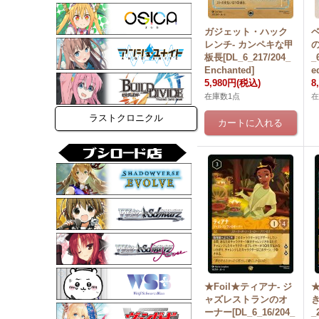
ガジェット・ハック
レンチ- カンペキな甲
板長[DL_6_217/204_
_
Enchanted]
e
5,980円
(税込)
8
在庫数1点
ラストクロニクル
★Foil★ティアナ- ジ
★
ャズレストランのオ
き
ーナー[DL_6_16/204_
_