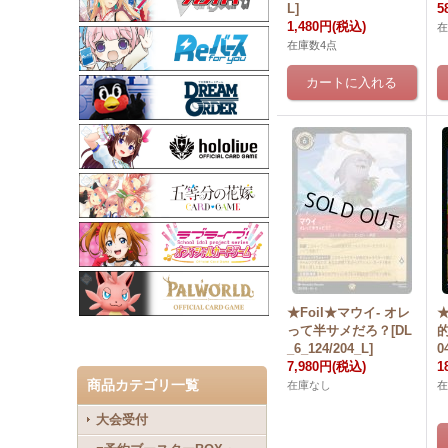
L]
5
1,480円
(税込)
在
在庫数4点
★Foil★マウイ- オレ
★
って半サメだろ？[DL
的
_6_124/204_L]
0
7,980円
(税込)
1
商品カテゴリ一覧
在庫なし
在
大会受付