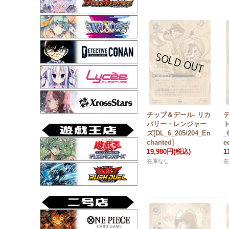
チップ＆デール- リカ
バリー・レンジャー
ズ[DL_6_205/204_En
_
chanted]
e
19,980円
(税込)
1
在庫なし