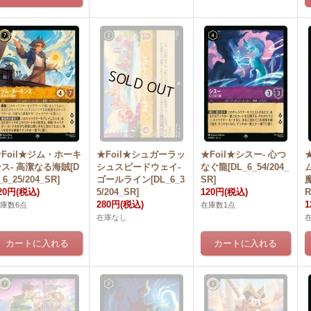
Foil★ジム・ホーキ
★Foil★シュガーラッ
★Foil★シスー- 心つ
ス- 高潔なる海賊[D
シュスピードウェイ-
なぐ龍[DL_6_54/204_
_6_25/204_SR]
ゴールライン[DL_6_3
SR]
魔
20円
(税込)
5/204_SR]
120円
(税込)
R
280円
(税込)
1
庫数6点
在庫数1点
在庫なし