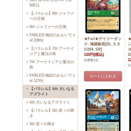
WELL
【パラレル】8th ジャファ
ーの王権
8th ジャファーの王権
FABLED 物語のおもいで v
★Foil★デイジーダッ
★
ol.2(8th)
ク- 海賊船長[DL_6_8
【パラレル】7th アーケイ
1/204_SR]
タ
ジアと魔法の島
120円
(税込)
2
1
在庫数2点
7th アーケイジアと魔法の
島
FABLED 物語のおもいで v
ol.1(7th)
【パラレル】6th 大いなる
アズライト
6th 大いなるアズライト
【パラレル】5th 星々の輝
き
5th 星々の輝き