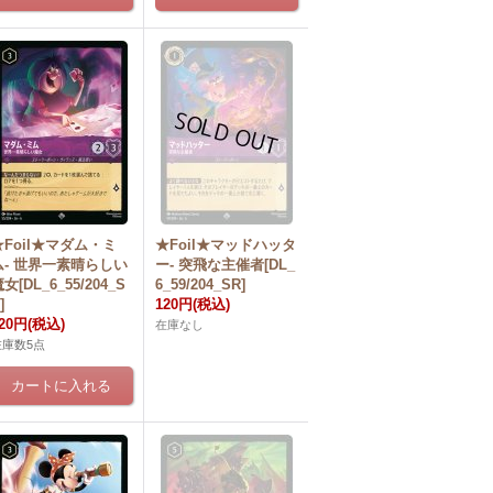
★Foil★マダム・ミ
★Foil★マッドハッタ
ム- 世界一素晴らしい
ー- 突飛な主催者[DL_
女[DL_6_55/204_S
6_59/204_SR]
]
120円
(税込)
20円
(税込)
在庫なし
在庫数5点