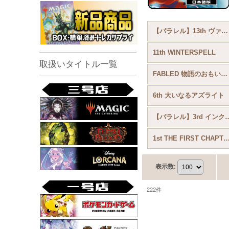
【パラレル】13th ヴァインズ・アタック！
11th WINTERSPELL
取扱いタイトル一覧
FABLED 物語のおもいで vol.2(8th)
6th 大いなるアズライト
【パラレル】3rd 
1st THE FIRST CHAPTER 物語
表示数
:
222
件