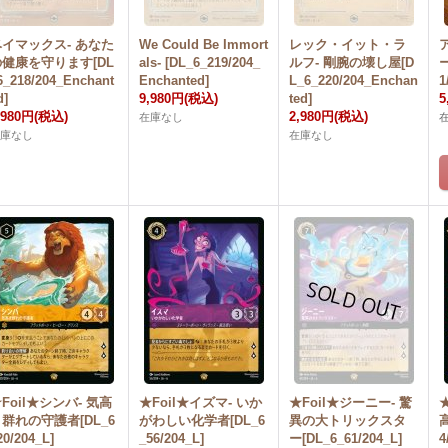
ベイマックス- あなた
We Could Be Immort
レック・イット・ラ
の健康を守ります[DL
als- [DL_6_219/204_
ルフ- 剛腕の壊し屋[D
6_218/204_Enchant
Enchanted]
L_6_220/204_Enchan
1
d]
9,980円
(税込)
ted]
5
,980円
(税込)
2,980円
(税込)
在庫なし
在庫なし
在庫なし
Foil★シンバ- 気高
★Foil★イズマ- いか
★Foil★ジーニー- 驚
群れの守護者[DL_6
がわしい化学者[DL_6
異の大トリックスタ
20/204_L]
_56/204_L]
ー[DL_6_61/204_L]
4