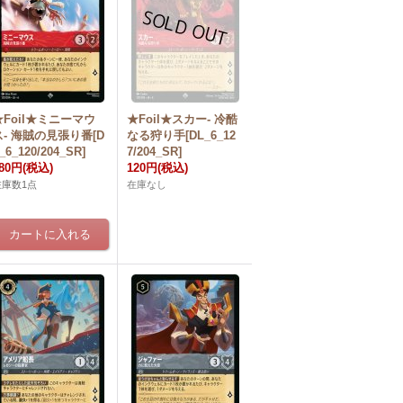
★Foil★ミニーマウ
★Foil★スカー- 冷酷
ス- 海賊の見張り番[D
なる狩り手[DL_6_12
_6_120/204_SR]
7/204_SR]
80円
(税込)
120円
(税込)
在庫数1点
在庫なし