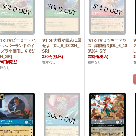
Foil★ピーター・パ
★Foil★我が意志に屈
★Foil★ミッキーマウ
ン- ネバーランドのイ
せよ- [DL_6_93/204_
ス- 海賊船長[DL_6_10
ズラ小僧[DL_6_85/
SR]
3/204_SR]
L
04_SR]
320円
(税込)
220円
(税込)
9
20円
(税込)
在庫なし
在庫なし
在庫なし