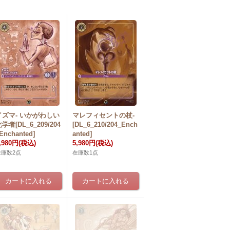
イズマ- いかがわしい
マレフィセントの杖-
学者[DL_6_209/204
[DL_6_210/204_Ench
Enchanted]
anted]
,980円
(税込)
5,980円
(税込)
在庫数2点
在庫数1点