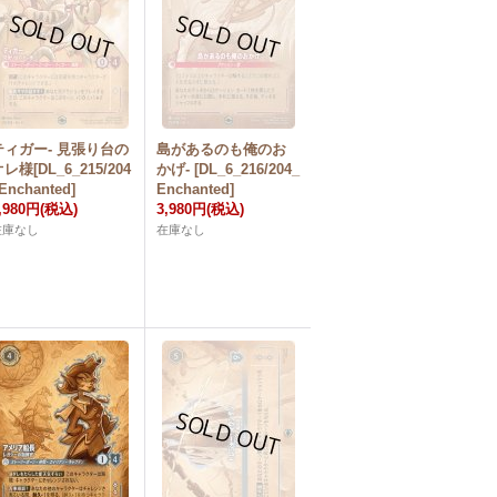
ティガー- 見張り台の
島があるのも俺のお
レ様[DL_6_215/204
かげ- [DL_6_216/204_
Enchanted]
Enchanted]
,980円
(税込)
3,980円
(税込)
在庫なし
在庫なし