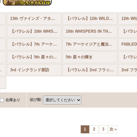
13th ヴァインズ・アタック！
【パラレル】12th WILDS UNKNOWN 未知なる彼方へ！
【パラレル】10th WHISPERS IN THE WELL
10th WHISPERS IN THE WELL
【パラレル】7th アーケイジアと魔法の島
7th アーケイジアと魔法の島
【パラレル】5th 星々の輝き
5th 星々の輝き
インクランド探訪
3rd インクランド探訪
【パラレル】2nd フラッドボーンの渾沌
2nd 
のはじまり
並び順
:
在庫あり
1
2
3
次
»