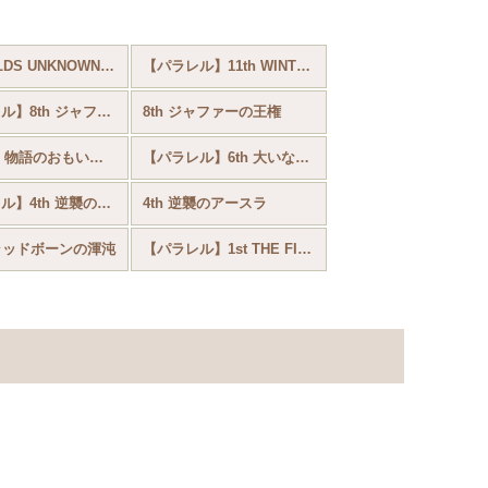
12th WILDS UNKNOWN 未知なる彼方へ！
【パラレル】11th WINTERSPELL
【パラレル】8th ジャファーの王権
8th ジャファーの王権
FABLED 物語のおもいで vol.1(7th)
【パラレル】6th 大いなるアズライト
【パラレル】4th 逆襲のアースラ
4th 逆襲のアースラ
フラッドボーンの渾沌
【パラレル】1st THE FIRST CHAPTER 物語のはじまり