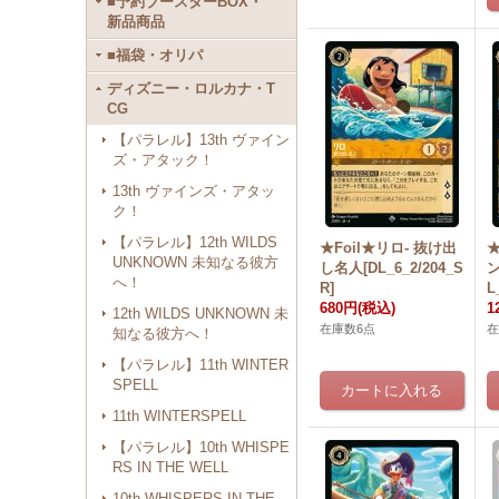
■予約ブースターBOX・
新品商品
■福袋・オリパ
ディズニー・ロルカナ・T
CG
【パラレル】13th ヴァイン
ズ・アタック！
13th ヴァインズ・アタッ
ク！
【パラレル】12th WILDS
★Foil★リロ- 抜け出
★
UNKNOWN 未知なる彼方
し名人[DL_6_2/204_S
ン
へ！
R]
L
680円
(税込)
1
12th WILDS UNKNOWN 未
在庫数6点
在
知なる彼方へ！
【パラレル】11th WINTER
SPELL
11th WINTERSPELL
【パラレル】10th WHISPE
RS IN THE WELL
10th WHISPERS IN THE