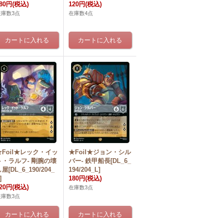
80円
(税込)
120円
(税込)
在庫数3点
在庫数4点
★Foil★レック・イッ
★Foil★ジョン・シル
ト・ラルフ- 剛腕の壊
バー- 鉄甲船長[DL_6_
屋[DL_6_190/204_
194/204_L]
]
180円
(税込)
20円
(税込)
在庫数3点
在庫数3点