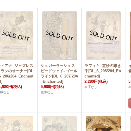
ティアナ- ジャズレス
シュガーラッシュス
ラフィキ- 霊妙の導き
トランのオーナー[DL
ピードウェイ- ゴール
手[DL_6_208/204_En
化
6_206/204_Enchant
ライン[DL_6_207/204
chanted]
_
d]
_Enchanted]
2,280円
(税込)
5
1,980円
(税込)
5,980円
(税込)
在庫なし
在庫なし
在庫なし