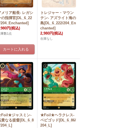
アメリア船長- レガシ
トレジャー・マウン
ーの指揮官[DL_6_22
テン- アズライト海の
/204_Enchanted]
島[DL_6_222/204_En
,980円
(税込)
chanted]
2,980円
(税込)
在庫数1点
在庫なし
★Foil★ジャスミン-
★Foil★ヘラクレス-
高貴なる提督[DL_6_8
ベビゴッド[DL_6_86/
/204_L]
204_L]