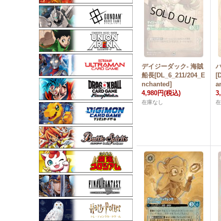
デイジーダック- 海賊
船長[DL_6_211/204_E
[
nchanted]
a
4,980円
(税込)
3
在庫なし