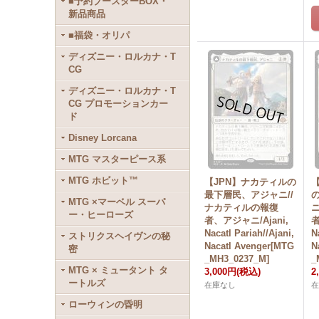
■予約ブースターBOX・
新品商品
■福袋・オリパ
ディズニー・ロルカナ・T
CG
ディズニー・ロルカナ・T
CG プロモーションカー
ド
Disney Lorcana
MTG マスターピース系
MTG ホビット™
【JPN】ナカティルの
最下層民、アジャニ//
MTG ×マーベル スーパ
ナカティルの報復
ー・ヒーローズ
者、アジャニ/Ajani,
者
Nacatl Pariah//Ajani,
N
ストリクスヘイヴンの秘
Nacatl Avenger[MTG
N
密
_MH3_0237_M]
_
MTG × ミュータント タ
3,000円
(税込)
2
ートルズ
在庫なし
ローウィンの昏明