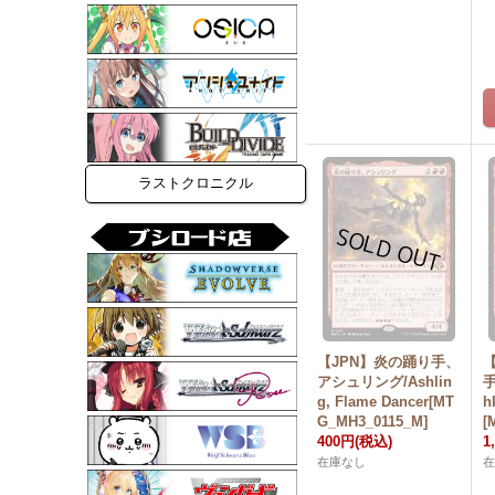
ラストクロニクル
【JPN】炎の踊り手、
アシュリング/Ashlin
g, Flame Dancer[MT
h
G_MH3_0115_M]
[
400円
(税込)
1
在庫なし