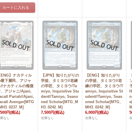
【ENG】ナカティル
【JPN】知りたがりの
【ENG】知りたがり
の最下層民、アジャ
学徒、タミヨウ//老練
の学徒、タミヨウ//老
ニ//ナカティルの報復
の学匠、タミヨウ/Ta
練の学匠、タミヨウ/T
子
、アジャニ/Ajani,
miyo, Inquisitive Stu
amiyo, Inquisitive St
H
acatl Pariah//Ajani,
dent//Tamiyo, Seaso
udent//Tamiyo, Seas
n
acatl Avenger[MTG
ned Scholar[MTG_M
oned Scholar[MTG_
e
MH3_0237_M]
H3_0242_M]
MH3_0242_M]
M
,500円
(税込)
7,500円
(税込)
6,000円
(税込)
5
在庫なし
在庫なし
在庫なし