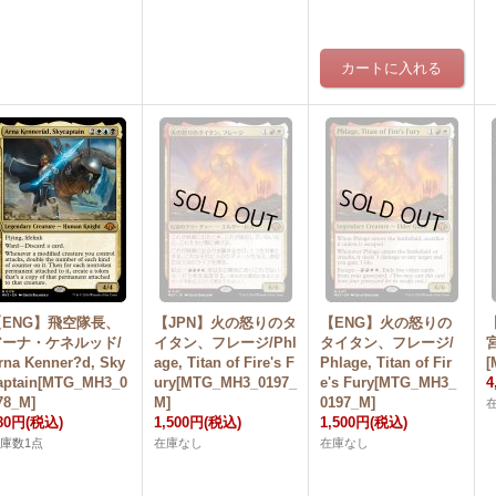
【ENG】飛空隊長、
【JPN】火の怒りのタ
【ENG】火の怒りの
アーナ・ケネルッド/
イタン、フレージ/Phl
タイタン、フレージ/
宮
rna Kenner?d, Sky
age, Titan of Fire's F
Phlage, Titan of Fir
[
aptain[MTG_MH3_0
ury[MTG_MH3_0197_
e's Fury[MTG_MH3_
4
78_M]
M]
0197_M]
80円
(税込)
1,500円
(税込)
1,500円
(税込)
庫数1点
在庫なし
在庫なし