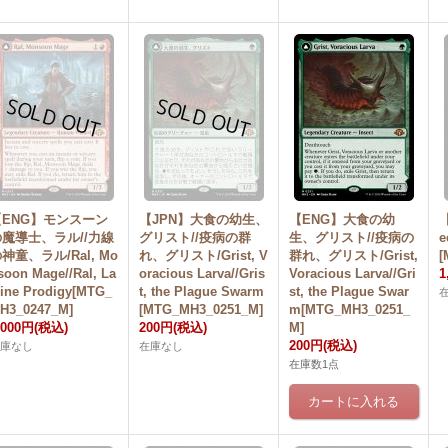
【ENG】モンスーン
【JPN】大食の幼生、
【ENG】大食の幼
の魔導士、ラル//力線
グリスト//疫病の群
生、グリスト//疫病の
e
神童、ラル/Ral, Mo
れ、グリスト/Grist, V
群れ、グリスト/Grist,
[
soon Mage//Ral, La
oracious Larva//Gris
Voracious Larva//Gri
1
line Prodigy[MTG_
t, the Plague Swarm
st, the Plague Swar
H3_0247_M]
[MTG_MH3_0251_M]
m[MTG_MH3_0251_
,000円
(税込)
200円
(税込)
M]
200円
(税込)
在庫なし
在庫なし
在庫数1点