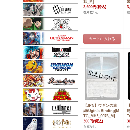
15_M]
0
2,500円
(税込)
3
在庫数1点
【JPN】ウギンの束
縛/Ugin's Binding[M
縛
TG_MH3_0076_M]
T
300円
(税込)
3
在庫なし
在