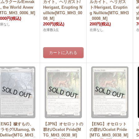
ムラクール/Emrak
カイト、ヘリガスト/
ルカイト、ヘリガス
l, the World Anew
Herigast, Erupting N
ト/Herigast, Eruptin
e
MTG_MH3_0006_M]
ullkite[MTG_MH3_00
g Nullkite[MTG_MH3
y
,000円
(税込)
08_M]
_0008_M]
M
200円
(税込)
200円
(税込)
7
在庫なし
在庫数1点
在庫なし
【ENG】穢すもの、
【JPN】オセロットの
【ENG】オセロット
ラモグ/Ulamog, th
群れ/Ocelot Pride[M
の群れ/Ocelot Pride
a
 Defiler[MTG_MH3_
TG_MH3_0038_M]
[MTG_MH3_0038_M]
S