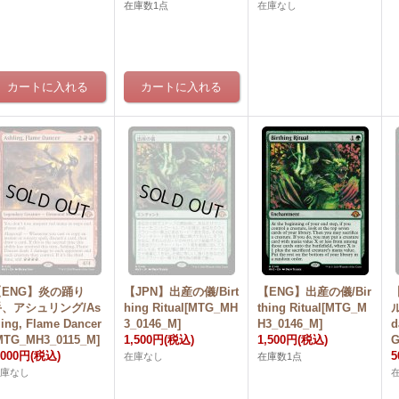
在庫数1点
在庫なし
【ENG】炎の踊り
【JPN】出産の儀/Birt
【ENG】出産の儀/Bir
手、アシュリング/As
hing Ritual[MTG_MH
thing Ritual[MTG_M
ling, Flame Dancer
3_0146_M]
H3_0146_M]
d
MTG_MH3_0115_M]
1,500円
(税込)
1,500円
(税込)
G
,000円
(税込)
5
在庫なし
在庫数1点
在庫なし