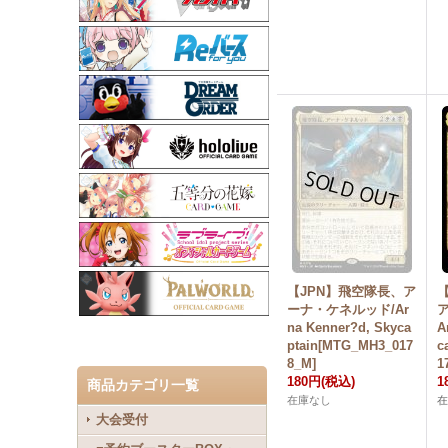
【JPN】飛空隊長、ア
ーナ・ケネルッド/Ar
na Kenner?d, Skyca
A
ptain[MTG_MH3_017
c
8_M]
1
180円
(税込)
1
商品カテゴリ一覧
在庫なし
在
大会受付