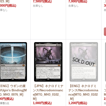
015_M]
7,500円
(税込)
7,000円
(税込)
_
,000円
(税込)
3
在庫なし
在庫なし
在庫なし
【ENG】ウギンの束
【JPN】ネクロドミナ
【ENG】ネクロドミ
/Ugin's Binding[M
ンス/Necrodominanc
ナンス/Necrodomina
フ
G_MH3_0076_M]
e[MTG_MH3_0102_
nce[MTG_MH3_0102
M
00円
(税込)
M]
_M]
2
1,000円
(税込)
1,200円
(税込)
庫数1点