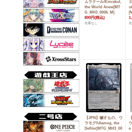
ムラクール/Emrakul,
エ
the World Anew[MT
u
G_MH3_0006_M]
[
800円
(税込)
1
在庫なし
【JPN】穢すもの、ウ
ラモグ/Ulamog, the
ウ
Defiler[MTG_MH3_00
e