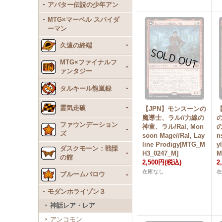
アバター伝説の少年アン
MTG×マーベル スパイダ
ーマン
久遠の終端
MTG×ファイナルフ
ァンタジー
タルキール龍嵐録
霊気走破
【JPN】モンスーンの
魔導士、ラル//力線の
ファウンデーション
神童、ラル/Ral, Mon
の
ズ
soon Mage//Ral, Lay
n
line Prodigy[MTG_M
y
ダスクモーン：戦慄
H3_0247_M]
M
の館
2,500円
(税込)
2
在庫なし
ブルームバロウ
モダンホライゾン３
神話レア・レア
アンコモン