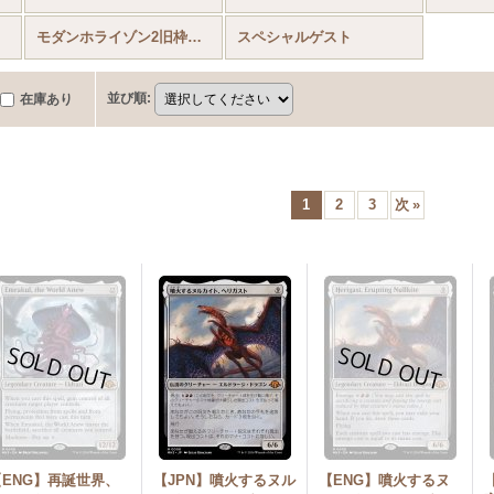
モダンホライゾン2旧枠再録
スペシャルゲスト
並び順
:
在庫あり
1
2
3
次
»
【ENG】再誕世界、
【JPN】噴火するヌル
【ENG】噴火するヌ