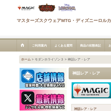
マスターズスクウェアMTG・ディズニーロル
ご利用案内
よくある質問
商品の状態表記
ホーム
>
モダンホライゾン３
>
神話レア・レア
神話レア・レア
神話レア・レア