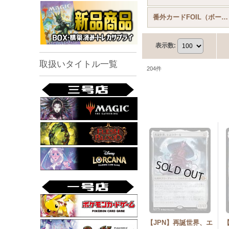
番外カードFOIL（ボーダーレス等）
表示数
:
取扱いタイトル一覧
204
件
【JPN】再誕世界、エ