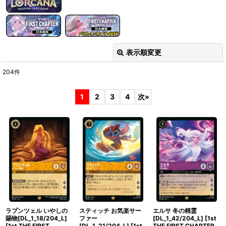
表示順変更
閉じる
204
件
表示数
:
1
2
3
4
次
»
在庫あり
並び順
:
絞り込む
ラプンツェル いやしの
スティッチ お気楽サー
エルサ 冬の精霊
賜物[DL_1_18/204_L]
ファー
[DL_1_42/204_L]
[
1st
[
1st THE FIRST
[DL_1_21/204_L]
[
1st
THE FIRST CHAPTER