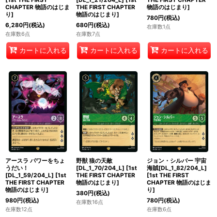
CHAPTER 物語のはじま
THE FIRST CHAPTER
物語のはじまり
]
り
]
物語のはじまり
]
780
円
(税込)
6,280
円
(税込)
680
円
(税込)
在庫数1点
在庫数6点
在庫数7点
カートに入れる
カートに入れる
カートに入れる
アースラ パワーをちょ
野獣 狼の天敵
ジョン・シルバー 宇宙
うだい！
[DL_1_70/204_L]
[
1st
海賊[DL_1_82/204_L]
[DL_1_59/204_L]
[
1st
THE FIRST CHAPTER
[
1st THE FIRST
THE FIRST CHAPTER
物語のはじまり
]
CHAPTER 物語のはじま
物語のはじまり
]
り
]
380
円
(税込)
980
円
(税込)
780
円
(税込)
在庫数16点
在庫数12点
在庫数6点