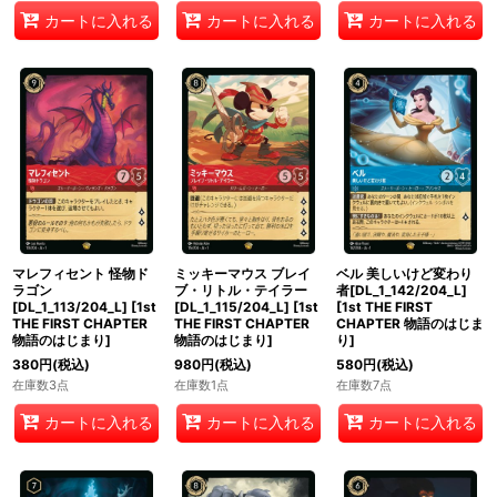
カートに入れる
カートに入れる
カートに入れる
マレフィセント 怪物ド
ミッキーマウス ブレイ
ベル 美しいけど変わり
ラゴン
ブ・リトル・テイラー
者[DL_1_142/204_L]
[DL_1_113/204_L]
[
1st
[DL_1_115/204_L]
[
1st
[
1st THE FIRST
THE FIRST CHAPTER
THE FIRST CHAPTER
CHAPTER 物語のはじま
物語のはじまり
]
物語のはじまり
]
り
]
380
円
(税込)
980
円
(税込)
580
円
(税込)
在庫数3点
在庫数1点
在庫数7点
カートに入れる
カートに入れる
カートに入れる