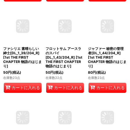
在庫数29点
在庫数19点
カートに入れる
カートに入れる
カートに入れる
ファシリエ 素晴らしい
フロットサム アースラ
ジャファー 秘密の管理
紳士[DL_1_39/204_R]
のスパイ
者[DL_1_44/204_R]
[
1st THE FIRST
[DL_1_43/204_R]
[
1st
[
1st THE FIRST
CHAPTER 物語のはじま
THE FIRST CHAPTER
CHAPTER 物語のはじま
り
]
物語のはじまり
]
り
]
50
円
(税込)
50
円
(税込)
80
円
(税込)
在庫数23点
在庫数22点
在庫数23点
カートに入れる
カートに入れる
カートに入れる