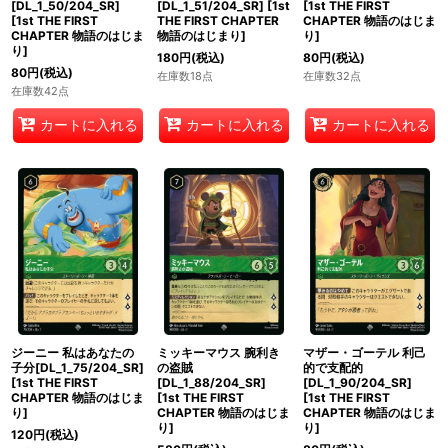
[DL_1_50/204_SR]
[DL_1_51/204_SR]
[
1st
[
1st THE FIRST
[
1st THE FIRST
THE FIRST CHAPTER
CHAPTER 物語のはじま
CHAPTER 物語のはじま
物語のはじまり
]
り
]
り
]
180
円
(税込)
80
円
(税込)
80
円
(税込)
在庫数18点
在庫数32点
在庫数42点
カートに入れる
カートに入れる
カートに入れる
ジーニー 私はあなたの
ミッキーマウス 腕利き
マザー・ゴーテル 利己
子分[DL_1_75/204_SR]
の盗賊
的で支配的
[
1st THE FIRST
[DL_1_88/204_SR]
[DL_1_90/204_SR]
CHAPTER 物語のはじま
[
1st THE FIRST
[
1st THE FIRST
り
]
CHAPTER 物語のはじま
CHAPTER 物語のはじま
り
]
り
]
120
円
(税込)