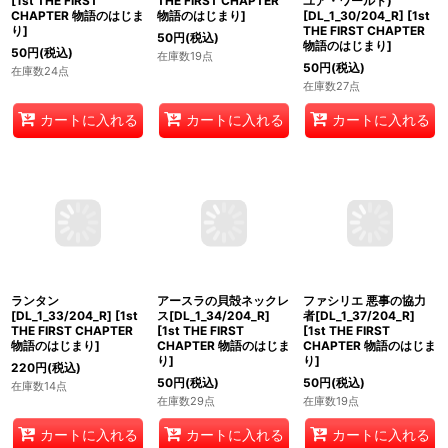
[
1st THE FIRST
THE FIRST CHAPTER
ユア・ワールド)
CHAPTER 物語のはじま
物語のはじまり
]
[DL_1_30/204_R]
[
1st
り
]
THE FIRST CHAPTER
50
円
(税込)
物語のはじまり
]
50
円
(税込)
在庫数19点
50
円
(税込)
在庫数24点
在庫数27点
カートに入れる
カートに入れる
カートに入れる
ランタン
アースラの貝殻ネックレ
ファシリエ 悪事の協力
[DL_1_33/204_R]
[
1st
ス[DL_1_34/204_R]
者[DL_1_37/204_R]
THE FIRST CHAPTER
[
1st THE FIRST
[
1st THE FIRST
物語のはじまり
]
CHAPTER 物語のはじま
CHAPTER 物語のはじま
り
]
り
]
220
円
(税込)
50
円
(税込)
50
円
(税込)
在庫数14点