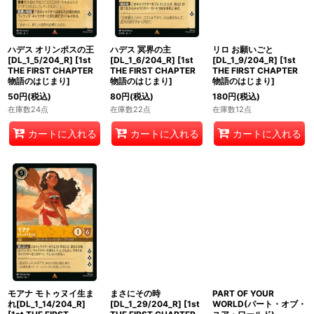
ハデス オリンポスの王
ハデス 冥界の主
リロ お願いごと
[DL_1_5/204_R]
[
1st
[DL_1_6/204_R]
[
1st
[DL_1_9/204_R]
[
1st
THE FIRST CHAPTER
THE FIRST CHAPTER
THE FIRST CHAPTER
物語のはじまり
]
物語のはじまり
]
物語のはじまり
]
50
円
(税込)
80
円
(税込)
180
円
(税込)
在庫数24点
在庫数22点
在庫数12点
カートに入れる
カートに入れる
カートに入れる
モアナ モトゥヌイ生ま
まさにその時
PART OF YOUR
れ[DL_1_14/204_R]
[DL_1_29/204_R]
[
1st
WORLD(パート・オブ・