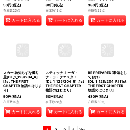
50
円
(税込)
在庫数26点
在庫数22点
在庫数25点
カートに入れる
カートに入れる
カートに入れる
フック船長 冷酷な海賊
ル・フウ あおり屋
マウイ みんなの英雄
[DL_1_107/204_R]
[
1st
[DL_1_112/204_R]
[
1st
[DL_1_114/204_R]
[
1st
THE FIRST CHAPTER
THE FIRST CHAPTER
THE FIRST CHAPTER
物語のはじまり
]
物語のはじまり
]
物語のはじまり
]
50
円
(税込)
80
円
(税込)
380
円
(税込)
在庫数23点
在庫数18点
在庫数22点
カートに入れる
カートに入れる
カートに入れる