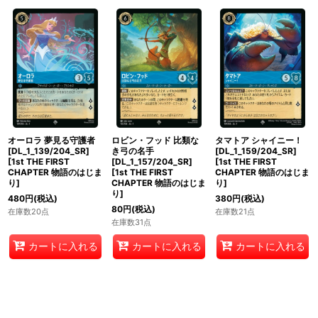
オーロラ 夢見る守護者
ロビン・フッド 比類な
タマトア シャイニー！
[DL_1_139/204_SR]
き弓の名手
[DL_1_159/204_SR]
[
1st THE FIRST
[DL_1_157/204_SR]
[
1st THE FIRST
CHAPTER 物語のはじま
[
1st THE FIRST
CHAPTER 物語のはじま
り
]
CHAPTER 物語のはじま
り
]
り
]
480
円
(税込)
380
円
(税込)
80
円
(税込)
在庫数20点
在庫数21点
在庫数31点
カートに入れる
カートに入れる
カートに入れる