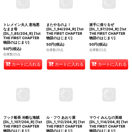
ハンス 策略王子
イアーゴ やかましいオ
クスコ 気分屋の王様
[DL_1_78/204_R]
[
1st
ウム[DL_1_80/204_R]
[DL_1_84/204_R]
[
1st
THE FIRST CHAPTER
[
1st THE FIRST
THE FIRST CHAPTER
物語のはじまり
]
CHAPTER 物語のはじま
物語のはじまり
]
り
]
80
円
(税込)
50
円
(税込)
80
円
(税込)
在庫数18点
在庫数15点
在庫数22点
カートに入れる
カートに入れる
カートに入れる
トレメイン夫人 意地悪
またやるのよ！
派手に借りるぜ
なまま母
[DL_1_94/204_R]
[
1st
[DL_1_97/204_R]
[
1st
[DL_1_85/204_R]
[
1st
THE FIRST CHAPTER
THE FIRST CHAPTER
THE FIRST CHAPTER
物語のはじまり
]
物語のはじまり
]
物語のはじまり
]
50
円
(税込)
50
円
(税込)