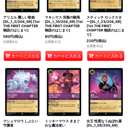
アリエル 麗しい歌姫
マキシマス 宮殿の騎馬
スティッチ ロックスタ
[DL_1_2/204_SR]
[
1st
[DL_1_10/204_SR]
[
1st
ー[DL_1_23/204_SR]
THE FIRST CHAPTER
THE FIRST CHAPTER
[
1st THE FIRST
物語のはじまり
]
物語のはじまり
]
CHAPTER 物語のはじま
り
]
580
円
(税込)
80
円
(税込)
220
円
(税込)
在庫数8点
在庫数31点
在庫数35点
カートに入れる
カートに入れる
カートに入れる
マシュマロウ しぶとい
ミッキーマウス きまぐ
女王 性悪なうぬぼれ屋
守護者
れな魔法使い
[DL_1_56/204_SR]