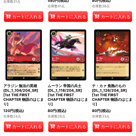
580
円
(税込)
80
円
(税込)
在庫数31点
在庫数41点
在庫数38点
カートに入れる
カートに入れる
カートに入れる
アラジン 無法の英雄
ムーラン 帝国の兵士
テ・カァ 焦熱のもの
[DL_1_104/204_SR]
[DL_1_118/204_SR]
[DL_1_126/204_SR]
[
1st THE FIRST
[
1st THE FIRST
[
1st THE FIRST
CHAPTER 物語のはじま
CHAPTER 物語のはじま
CHAPTER 物語のはじま
り
]
り
]
り
]
120
円
(税込)
80
円
(税込)
80
円
(税込)
在庫数24点
在庫数26点
在庫数33点
カートに入れる
カートに入れる
カートに入れる