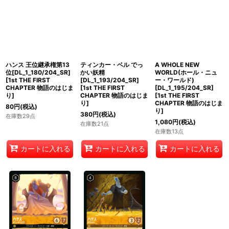
ハンス 王位継承権第13
ティンカー・ベル でっ
A WHOLE NEW
位[DL_1_180/204_SR]
かい妖精
WORLD(ホール・ニュ
[
1st THE FIRST
[DL_1_193/204_SR]
ー・ワールド)
CHAPTER 物語のはじま
[
1st THE FIRST
[DL_1_195/204_SR]
り
]
CHAPTER 物語のはじま
[
1st THE FIRST
り
]
CHAPTER 物語のはじま
80
円
(税込)
り
]
380
円
(税込)
在庫数29点
1,080
円
(税込)
在庫数21点
在庫数13点
カートに入れる
カートに入れる
カートに入れる