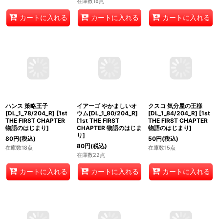
白うさぎの懐中時計
クルエラ いつだって腐
ジーニー パワー全開
[DL_1_68/204_R]
[
1st
りどおしよ
[DL_1_76/204_R]
[
1st
THE FIRST CHAPTER
[DL_1_72/204_R]
[
1st
THE FIRST CHAPTER
物語のはじまり
]
THE FIRST CHAPTER
物語のはじまり
]
物語のはじまり
]
50
円
(税込)
50
円
(税込)
50
円
(税込)
在庫数18点
在庫数23点
在庫数18点
カートに入れる
カートに入れる
カートに入れる