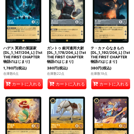
ハデス 冥府の策謀家
ガントゥ 銀河連邦大尉
テ・カァ 心なきもの
[DL_1_147/204_L]
[
1st
[DL_1_178/204_L]
[
1st
[DL_1_192/204_L]
[
1st
THE FIRST CHAPTER
THE FIRST CHAPTER
THE FIRST CHAPTER
物語のはじまり
]
物語のはじまり
]
物語のはじまり
]
1,780
円
(税込)
380
円
(税込)
380
円
(税込)
在庫数6点
在庫数22点
在庫数19点
カートに入れる
カートに入れる
カートに入れる