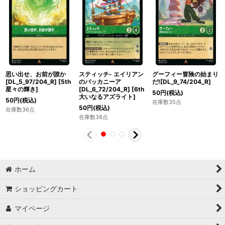
思い出せ、お前が誰か
スティッチ- エイリアン
グーフィー冒険の始まり
[DL_5_97/204_R]
[
5th
のバッカニーア
だ![DL_9_74/204_R]
星々の輝き
]
[DL_6_72/204_R]
[
6th
50
円
(税込)
大いなるアズライト
]
50
円
(税込)
在庫数35点
50
円
(税込)
在庫数36点
在庫数38点
ホーム
ショッピングカート
マイページ