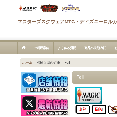
マスターズスクウェアMTG・ディズニーロル
ご利用案内
よくある質問
商品の状態表記
ホーム
>
機械兵団の進軍
>
Foil
Foil