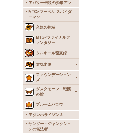
アバター伝説の少年アン
MTG×マーベル スパイダ
ーマン
久遠の終端
MTG×ファイナルフ
ァンタジー
タルキール龍嵐録
霊気走破
ファウンデーション
ズ
ダスクモーン：戦慄
の館
ブルームバロウ
モダンホライゾン３
サンダー・ジャンクショ
ンの無法者