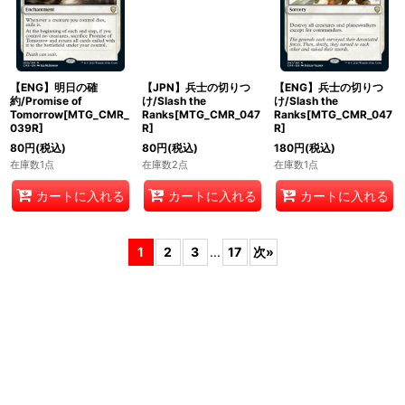
【ENG】明日の確
【JPN】兵士の切りつ
【ENG】兵士の切りつ
約/Promise of
け/Slash the
け/Slash the
Tomorrow[MTG_CMR_
Ranks[MTG_CMR_047
Ranks[MTG_CMR_047
039R]
R]
R]
80
円
(税込)
80
円
(税込)
180
円
(税込)
在庫数1点
在庫数2点
在庫数1点
カートに入れる
カートに入れる
カートに入れる
1
2
3
...
17
次
»
ホーム
ショッピングカート
マイページ