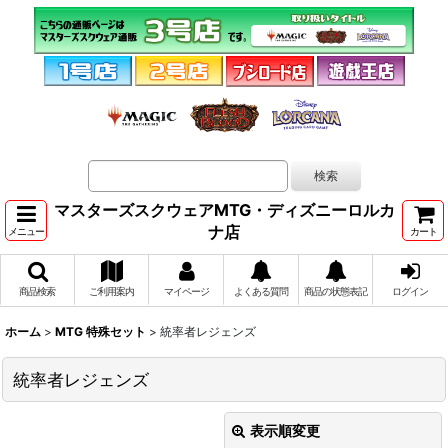
マスターズスクウェアMTG・ディズニーロルカ
ナ店
メニュー
カート
商品検索
ご利用案内
マイページ
よくある質問
商品の状態表記
ログイン
ホーム
>
MTG 特殊セット
>
統率者レジェンズ
統率者レジェンズ
表示順変更
閉じる