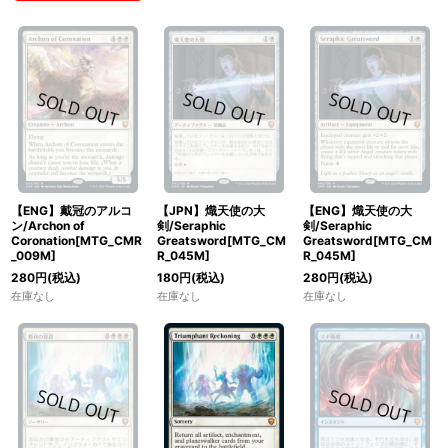
【ENG】戴冠のアルコ
【JPN】熾天使の大
【ENG】熾天使の大
ン/Archon of
剣/Seraphic
剣/Seraphic
Coronation[MTG_CMR
Greatsword[MTG_CM
Greatsword[MTG_CM
_009M]
R_045M]
R_045M]
280
円
(税込)
180
円
(税込)
280
円
(税込)
在庫なし
在庫なし
在庫なし