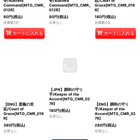
令/Austere
令/Austere
廷/Court of
Command[MTG_CMR_
Command[MTG_CMR_
Grace[MTG_CMR_016
012R]
012R]
R]
80
円
(税込)
80
円
(税込)
180
円
(税込)
在庫数1点
在庫なし
在庫数2点
カートに入れる
カートに入れる
【ENG】恩寵の宮
【JPN】調和の守り
【ENG】調和の守り
廷/Court of
手/Keeper of the
手/Keeper of the
Grace[MTG_CMR_016
Accord[MTG_CMR_02
Accord[MTG_CMR_02
R]
7R]
7R]
380
円
(税込)
180
円
(税込)
280
円
(税込)
在庫なし
在庫なし
在庫なし