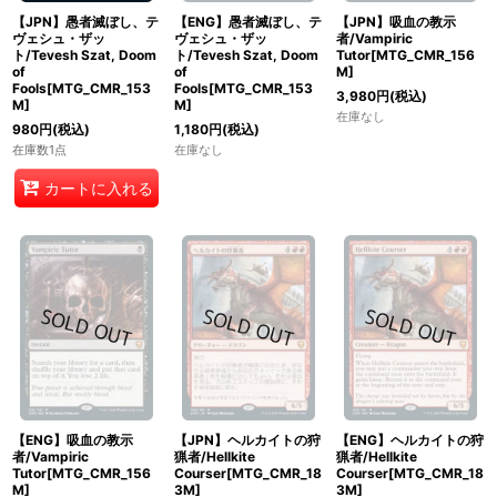
【JPN】愚者滅ぼし、テ
【ENG】愚者滅ぼし、テ
【JPN】吸血の教示
ヴェシュ・ザッ
ヴェシュ・ザッ
者/Vampiric
ト/Tevesh Szat, Doom
ト/Tevesh Szat, Doom
Tutor[MTG_CMR_156
of
of
M]
Fools[MTG_CMR_153
Fools[MTG_CMR_153
3,980
円
(税込)
M]
M]
在庫なし
980
円
(税込)
1,180
円
(税込)
在庫数1点
在庫なし
カートに入れる
【ENG】吸血の教示
【JPN】ヘルカイトの狩
【ENG】ヘルカイトの狩
者/Vampiric
猟者/Hellkite
猟者/Hellkite
Tutor[MTG_CMR_156
Courser[MTG_CMR_18
Courser[MTG_CMR_18
M]
3M]
3M]