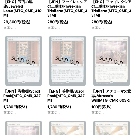
【ENG】宝石の睡
【JPN】ファイレクシア
【ENG】ファイレクシア
蓮/Jeweled
の三重体/Phyrexian
の三重体/Phyrexian
Lotus[MTG_CMR_319
Triniform[MTG_CMR_3
Triniform[MTG_CMR_3
M]
31M]
31M]
29,800
円
(税込)
280
円
(税込)
280
円
(税込)
在庫なし
在庫なし
在庫なし
【JPN】巻物棚/Scroll
【ENG】巻物棚/Scroll
【JPN】アクローマの意
Rack[MTG_CMR_337
Rack[MTG_CMR_337
志/Akroma's
M]
M]
Will[MTG_CMR_003R]
1,780
円
(税込)
1,780
円
(税込)
100
円
(税込)
在庫なし
在庫なし
在庫なし