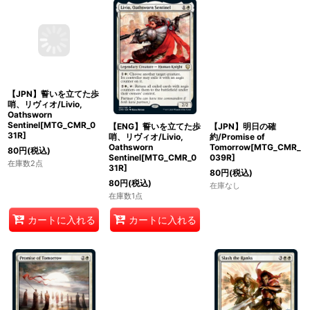
【JPN】誓いを立てた歩
【ENG】誓いを立てた歩
【JPN】明日の確
哨、リヴィオ/Livio,
哨、リヴィオ/Livio,
約/Promise of
Oathsworn
Oathsworn
Tomorrow[MTG_CMR_
Sentinel[MTG_CMR_0
Sentinel[MTG_CMR_0
039R]
31R]
31R]
80
円
(税込)
80
円
(税込)
80
円
(税込)
在庫なし
在庫数2点
在庫数1点
カートに入れる
カートに入れる