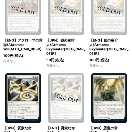
【ENG】アクローマの意
【JPN】鎧の空狩
【ENG】鎧の空狩
志/Akroma's
人/Armored
人/Armored
Will[MTG_CMR_003R]
Skyhunter[MTG_CMR_
Skyhunter[MTG_CMR_
011R]
011R]
100
円
(税込)
50
円
(税込)
100
円
(税込)
在庫なし
在庫なし
在庫なし
【JPN】質素な命
【ENG】質素な命
【JPN】恩寵の宮