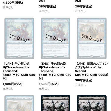
2M]
2M]
4,600
円
(税込)
380
円
(税込)
280
円
(税込)
在庫なし
在庫なし
在庫なし
【JPN】千の顔の逆
【ENG】千の顔の逆
【JPN】副陽のスフィン
嶋/Sakashima of a
嶋/Sakashima of a
クス/Sphinx of the
Thousand
Thousand
Second
Faces[MTG_CMR_089
Faces[MTG_CMR_089
Sun[MTG_CMR_099M]
M]
M]
380
円
(税込)
1,980
円
(税込)
1,980
円
(税込)
在庫なし
在庫なし
在庫なし