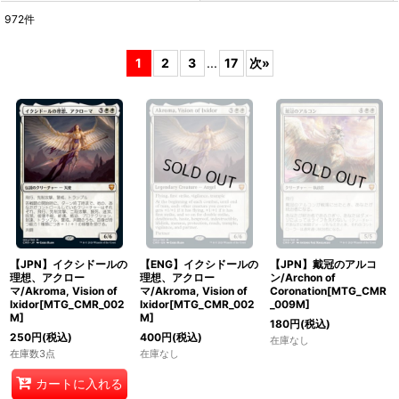
972
件
表示数
:
1
2
3
...
17
次
»
在庫あり
並び順
:
絞り込む
【JPN】イクシドールの
【ENG】イクシドールの
【JPN】戴冠のアルコ
理想、アクロー
理想、アクロー
ン/Archon of
マ/Akroma, Vision of
マ/Akroma, Vision of
Coronation[MTG_CMR
Ixidor[MTG_CMR_002
Ixidor[MTG_CMR_002
_009M]
M]
M]
180
円
(税込)
250
円
(税込)
400
円
(税込)
在庫なし
在庫数3点
在庫なし
カートに入れる