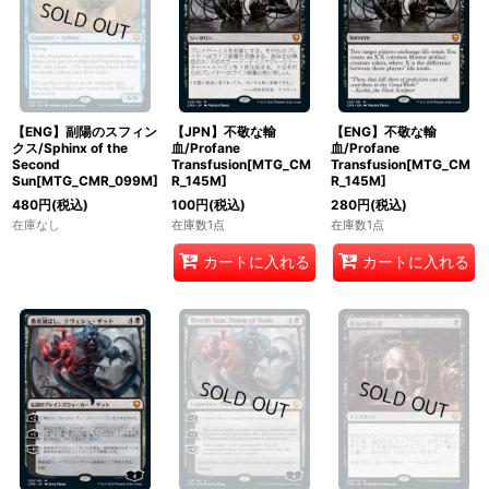
【ENG】副陽のスフィン
【JPN】不敬な輸
【ENG】不敬な輸
クス/Sphinx of the
血/Profane
血/Profane
Second
Transfusion[MTG_CM
Transfusion[MTG_CM
Sun[MTG_CMR_099M]
R_145M]
R_145M]
480
円
(税込)
100
円
(税込)
280
円
(税込)
在庫なし
在庫数1点
在庫数1点
カートに入れる
カートに入れる