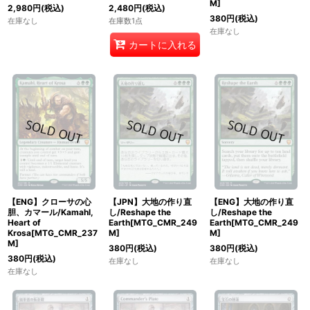
M]
2,980
円
(税込)
2,480
円
(税込)
380
円
(税込)
在庫なし
在庫数1点
在庫なし
カートに入れる
【ENG】クローサの心
【JPN】大地の作り直
【ENG】大地の作り直
胆、カマール/Kamahl,
し/Reshape the
し/Reshape the
Heart of
Earth[MTG_CMR_249
Earth[MTG_CMR_249
Krosa[MTG_CMR_237
M]
M]
M]
380
円
(税込)
380
円
(税込)
380
円
(税込)
在庫なし
在庫なし
在庫なし