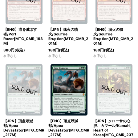
【ENG】港を滅ぼす
【JPN】魂火の噴
【ENG】魂火の噴
者/Port
火/Soulfire
火/Soulfire
Razer[MTG_CMR_193
Eruption[MTG_CMR_2
Eruption[MTG_CMR_2
M]
01M]
01M]
380
円
(税込)
180
円
(税込)
180
円
(税込)
在庫なし
在庫なし
在庫なし
【JPN】頂点壊滅
【ENG】頂点壊滅
【JPN】クローサの心
獣/Apex
獣/Apex
胆、カマール/Kamahl,
Devastator[MTG_CMR
Devastator[MTG_CMR
Heart of
_217M]
_217M]
Krosa[MTG_CMR_237