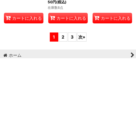
50
円
(税込)
50
円
(税込)
50
円
(税込)
在庫数8点
在庫数8点
在庫数8点
カートに入れる
カートに入れる
カートに入れる
1
2
3
次
»
ホーム
ショッピングカート
マイページ
お気に入り
最近チェックしたアイテム
特定商取引法表示
ご利用案内