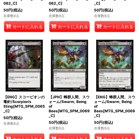
062_C]
062_C]
_C]
50
円
(税込)
50
円
(税込)
50
円
(税込)
在庫数8点
在庫数8点
在庫数8点
カートに入れる
カートに入れる
カートに入れる
【ENG】スコーピオンの
【JPN】蜂群人間、スウ
【ENG】蜂群人間、スウ
毒針/Scorpion's
ォーム/Swarm, Being
ォーム/Swarm, Being
Sting[MTG_SPM_0065
of
of
_C]
Bees[MTG_SPM_0069
Bees[MTG_SPM_0069
_C]
_C]
50
円
(税込)
50
円
(税込)
50
円
(税込)
在庫数8点
在庫数8点
在庫数8点
カートに入れる
カートに入れる
カートに入れる