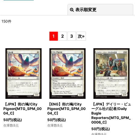
表示順変更
閉じる
150
件
表示数
:
1
2
3
次
»
在庫あり
並び順
:
絞り込む
【JPN】街の鳩/City
【ENG】街の鳩/City
【JPN】デイリー・ビュ
Pigeon[MTG_SPM_00
Pigeon[MTG_SPM_00
ーグル社の記者/Daily
04_C]
04_C]
Bugle
Reporters[MTG_SPM_
50
円
(税込)
50
円
(税込)
0006_C]
在庫数8点
在庫数8点
50
円
(税込)
在庫数8点