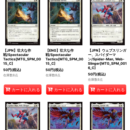
【JPN】壮大な作
【ENG】壮大な作
【JPN】ウェブスリンガ
戦/Spectacular
戦/Spectacular
ー、スパイダーマ
Tactics[MTG_SPM_00
Tactics[MTG_SPM_00
ン/Spider-Man, Web-
15_C]
15_C]
Slinger[MTG_SPM_001
6_C]
50
円
(税込)
50
円
(税込)
50
円
(税込)
在庫数8点
在庫数8点
在庫数8点
カートに入れる
カートに入れる
カートに入れる