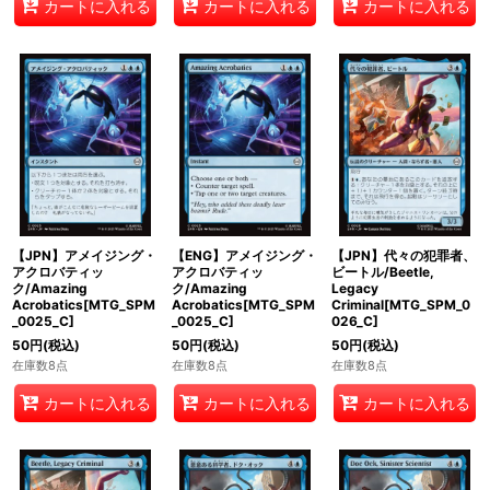
カートに入れる
カートに入れる
カートに入れる
【JPN】アメイジング・
【ENG】アメイジング・
【JPN】代々の犯罪者、
アクロバティッ
アクロバティッ
ビートル/Beetle,
ク/Amazing
ク/Amazing
Legacy
Acrobatics[MTG_SPM
Acrobatics[MTG_SPM
Criminal[MTG_SPM_0
_0025_C]
_0025_C]
026_C]
50
円
(税込)
50
円
(税込)
50
円
(税込)
在庫数8点
在庫数8点
在庫数8点
カートに入れる
カートに入れる
カートに入れる