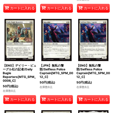
カートに入れる
カートに入れる
カートに入れる
【ENG】デイリー・ビュ
【JPN】無私の警
【ENG】無私の警
ーグル社の記者/Daily
部/Selfless Police
部/Selfless Police
Bugle
Captain[MTG_SPM_00
Captain[MTG_SPM_00
Reporters[MTG_SPM_
12_C]
12_C]
0006_C]
50
円
(税込)
50
円
(税込)
50
円
(税込)
在庫数8点
在庫数8点
在庫数8点
カートに入れる
カートに入れる
カートに入れる