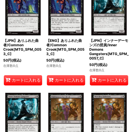
【JPN】ありふれた曲
【ENG】ありふれた曲
【JPN】インナーデーモ
者/Common
者/Common
ンズの団員/Inner
Crook[MTG_SPM_005
Crook[MTG_SPM_005
Demons
3_C]
3_C]
Gangsters[MTG_SPM_
0057_C]
50
円
(税込)
50
円
(税込)
50
円
(税込)
在庫数8点
在庫数8点
在庫数8点
カートに入れる
カートに入れる
カートに入れる