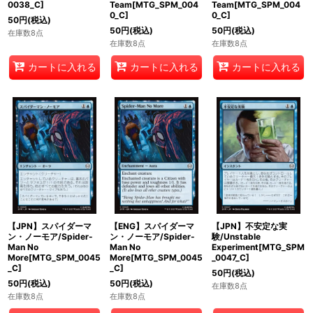
0038_C]
Team[MTG_SPM_004
Team[MTG_SPM_004
0_C]
0_C]
50
円
(税込)
50
円
(税込)
50
円
(税込)
在庫数8点
在庫数8点
在庫数8点
カートに入れる
カートに入れる
カートに入れる
【JPN】スパイダーマ
【ENG】スパイダーマ
【JPN】不安定な実
ン・ノーモア/Spider-
ン・ノーモア/Spider-
験/Unstable
Man No
Man No
Experiment[MTG_SPM
More[MTG_SPM_0045
More[MTG_SPM_0045
_0047_C]
_C]
_C]
50
円
(税込)
50
円
(税込)
50
円
(税込)
在庫数8点
在庫数8点
在庫数8点