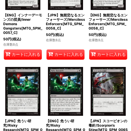
【ENG】インナーデーモ
【JPN】無慈悲なるエン
【ENG】無慈悲なるエン
ンズの団員/Inner
フォーサーズ/Merciless
フォーサーズ/Merciless
Demons
Enforcers[MTG_SPM_
Enforcers[MTG_SPM_
Gangsters[MTG_SPM_
0058_C]
0058_C]
0057_C]
50
円
(税込)
50
円
(税込)
50
円
(税込)
在庫数8点
在庫数8点
在庫数8点
カートに入れる
カートに入れる
カートに入れる
【JPN】危うい研
【ENG】危うい研
【JPN】スコーピオンの
究/Risky
究/Risky
毒針/Scorpion's
Research[MTG_SPM_0
Research[MTG_SPM_0
Sting[MTG_SPM_0065