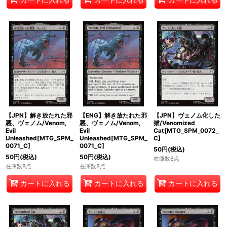
【JPN】解き放たれた邪
【ENG】解き放たれた邪
【JPN】ヴェノム化した
悪、ヴェノム/Venom,
悪、ヴェノム/Venom,
猫/Venomized
Evil
Evil
Cat[MTG_SPM_0072_
Unleashed[MTG_SPM_
Unleashed[MTG_SPM_
C]
0071_C]
0071_C]
50
円
(税込)
50
円
(税込)
50
円
(税込)
在庫数8点
在庫数8点
在庫数8点
カートに入れる
カートに入れる
カートに入れる