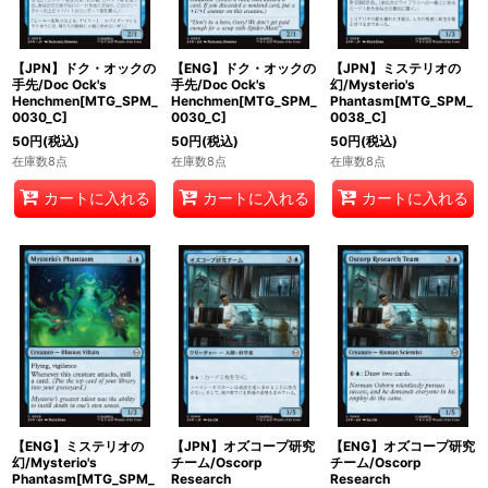
【JPN】ドク・オックの
【ENG】ドク・オックの
【JPN】ミステリオの
手先/Doc Ock's
手先/Doc Ock's
幻/Mysterio's
Henchmen[MTG_SPM_
Henchmen[MTG_SPM_
Phantasm[MTG_SPM_
0030_C]
0030_C]
0038_C]
50
円
(税込)
50
円
(税込)
50
円
(税込)
在庫数8点
在庫数8点
在庫数8点
カートに入れる
カートに入れる
カートに入れる
【ENG】ミステリオの
【JPN】オズコープ研究
【ENG】オズコープ研究
幻/Mysterio's
チーム/Oscorp
チーム/Oscorp
Phantasm[MTG_SPM_
Research
Research