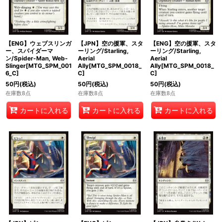
【ENG】ウェブスリンガ
【JPN】空の援軍、スタ
【ENG】空の援軍、スタ
ー、スパイダーマ
ーリング/Starling,
ーリング/Starling,
ン/Spider-Man, Web-
Aerial
Aerial
Slinger[MTG_SPM_001
Ally[MTG_SPM_0018_
Ally[MTG_SPM_0018_
6_C]
C]
C]
50
円
(税込)
50
円
(税込)
50
円
(税込)
在庫数8点
在庫数8点
在庫数8点
カートに入れる
カートに入れる
カートに入れる