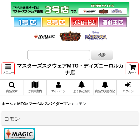
マスターズスクウェアMTG・ディズニーロルカ
ナ店
メニュー
カート
商品検索
ご利用案内
マイページ
よくある質問
商品の状態表記
ログイン
ホーム
>
MTG×マーベル スパイダーマン
>
コモン
コモン