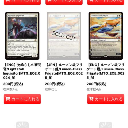
【ENG】光逸らしの審問
【JPN】ルーメン級フリ
【ENG】ルーメン級フリ
官/Lightstall
ゲート艦/Lumen-Class
ゲート艦/Lumen-Class
Inquisitor[MTG_EOE_0
Frigate[MTG_EOE_002
Frigate[MTG_EOE_002
024_R]
5_R]
5_R]
300
円
(税込)
200
円
(税込)
200
円
(税込)
在庫数4点
在庫なし
在庫数4点
カートに入れる
カートに入れる