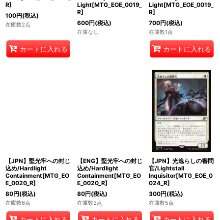
R]
Light[MTG_EOE_0019_
Light[MTG_EOE_0019_
R]
R]
100
円
(税込)
600
円
(税込)
700
円
(税込)
在庫数2点
在庫なし
在庫数1点
カートに入れる
カートに入れる
【JPN】堅光牢への封じ
【ENG】堅光牢への封じ
【JPN】光逸らしの審問
込め/Hardlight
込め/Hardlight
官/Lightstall
Containment[MTG_EO
Containment[MTG_EO
Inquisitor[MTG_EOE_0
E_0020_R]
E_0020_R]
024_R]
80
円
(税込)
80
円
(税込)
300
円
(税込)
在庫数6点
在庫数3点
在庫数5点
カートに入れる
カートに入れる
カートに入れる