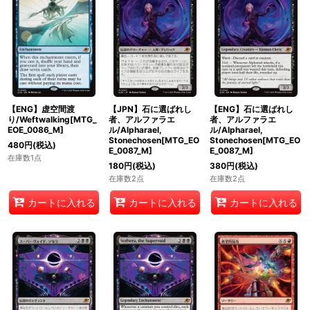
【ENG】虚空間渡
【JPN】石に選ばれし
【ENG】石に選ばれし
り/Weftwalking[MTG_
者、アルファラエ
者、アルファラエ
EOE_0086_M]
ル/Alpharael,
ル/Alpharael,
Stonechosen[MTG_EO
Stonechosen[MTG_EO
480
円
(税込)
E_0087_M]
E_0087_M]
在庫数1点
180
円
(税込)
380
円
(税込)
在庫数2点
在庫数2点
カートに入れる
カートに入れる
カートに入れる