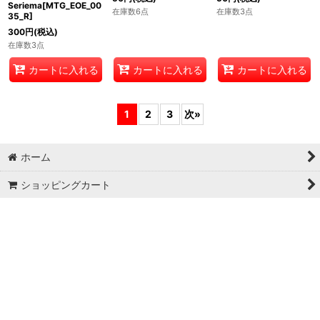
【ENG】セリーマ
【JPN】サンスターの司
【ENG】サンスターの司
号/The
祭/Sunstar
祭/Sunstar
Seriema[MTG_EOE_00
Chaplain[MTG_EOE_00
Chaplain[MTG_EOE_00
35_R]
40_R]
40_R]
300
円
(税込)
50
円
(税込)
50
円
(税込)
在庫数3点
在庫数6点
在庫数3点
カートに入れる
カートに入れる
カートに入れる
1
2
3
次
»
ホーム
ショッピングカート
マイページ
お気に入り
最近チェックしたアイテム