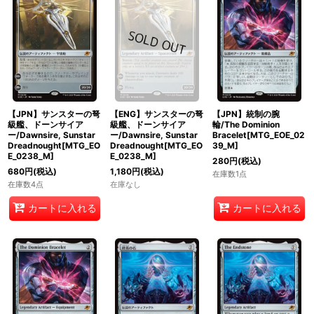
【JPN】サンスターの弩
【ENG】サンスターの弩
【JPN】統制の腕
級艦、ドーンサイア
級艦、ドーンサイア
輪/The Dominion
ー/Dawnsire, Sunstar
ー/Dawnsire, Sunstar
Bracelet[MTG_EOE_02
Dreadnought[MTG_EO
Dreadnought[MTG_EO
39_M]
E_0238_M]
E_0238_M]
280
円
(税込)
680
円
(税込)
1,180
円
(税込)
在庫数1点
在庫数4点
在庫なし
カートに入れる
カートに入れる