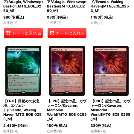
ア/Adagia, Windswept
ア/Adagia, Windswept
ド/Evendo, Waking
Bastion[MTG_EOE_02
Bastion[MTG_EOE_02
Haven[MTG_EOE_025
50_M]
50_M]
3_M]
980
円
(税込)
980
円
(税込)
1,180
円
(税込)
在庫数1点
在庫数1点
在庫なし
カートに入れる
カートに入れる
【ENG】目覚めの安息
【JPN】記念の星、カヴ
【ENG】記念の星、カヴ
地、エヴェン
ァーロン/Kavaron,
ァーロン/Kavaron,
ド/Evendo, Waking
Memorial
Memorial
Haven[MTG_EOE_025
World[MTG_EOE_0255
World[MTG_EOE_0255
3_M]
_M]
_M]
2,480
円
(税込)
180
円
(税込)
380
円
(税込)
在庫数1点
在庫数2点
在庫数2点