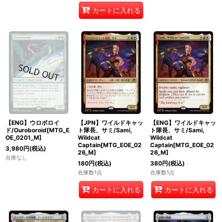
カートに入れる
【ENG】ウロボロイ
【JPN】ワイルドキャッ
【ENG】ワイルドキャッ
ド/Ouroboroid[MTG_E
ト隊長、サミ/Sami,
ト隊長、サミ/Sami,
OE_0201_M]
Wildcat
Wildcat
Captain[MTG_EOE_02
Captain[MTG_EOE_02
3,980
円
(税込)
26_M]
26_M]
在庫なし
180
円
(税込)
380
円
(税込)
在庫数1点
在庫数1点
カートに入れる
カートに入れる