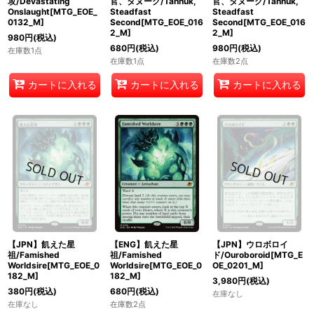
攻/Devastating
官、タヌーク/Tannuk,
官、タヌーク/Tannuk,
Onslaught[MTG_EOE_
Steadfast
Steadfast
0132_M]
Second[MTG_EOE_016
Second[MTG_EOE_016
2_M]
2_M]
980
円
(税込)
680
円
(税込)
980
円
(税込)
在庫数1点
在庫数1点
在庫数2点
カートに入れる
カートに入れる
カートに入れる
【JPN】飢えた星
【ENG】飢えた星
【JPN】ウロボロイ
祖/Famished
祖/Famished
ド/Ouroboroid[MTG_E
Worldsire[MTG_EOE_0
Worldsire[MTG_EOE_0
OE_0201_M]
182_M]
182_M]
3,980
円
(税込)
380
円
(税込)
680
円
(税込)
在庫なし
在庫なし
在庫数2点