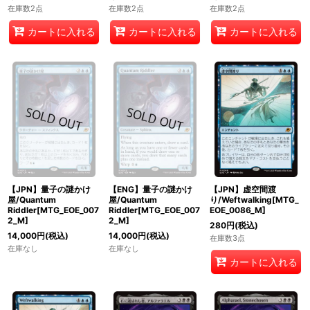
在庫数2点
在庫数2点
在庫数2点
カートに入れる
カートに入れる
カートに入れる
【JPN】量子の謎かけ
【ENG】量子の謎かけ
【JPN】虚空間渡
屋/Quantum
屋/Quantum
り/Weftwalking[MTG_
Riddler[MTG_EOE_007
Riddler[MTG_EOE_007
EOE_0086_M]
2_M]
2_M]
280
円
(税込)
14,000
円
(税込)
14,000
円
(税込)
在庫数3点
在庫なし
在庫なし
カートに入れる