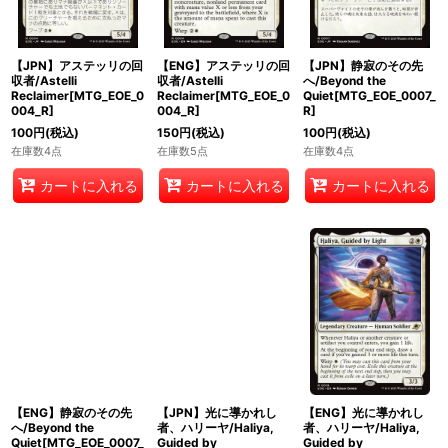
【JPN】アステッリの回
【ENG】アステッリの回
【JPN】静寂のその先
収者/Astelli
収者/Astelli
へ/Beyond the
Reclaimer[MTG_EOE_0
Reclaimer[MTG_EOE_0
Quiet[MTG_EOE_0007_
004_R]
004_R]
R]
100
円
(税込)
150
円
(税込)
100
円
(税込)
在庫数4点
在庫数5点
在庫数4点
カートに入れる
カートに入れる
カートに入れる
【ENG】静寂のその先
【JPN】光に導かれし
【ENG】光に導かれし
へ/Beyond the
者、ハリーヤ/Haliya,
者、ハリーヤ/Haliya,
Quiet[MTG_EOE_0007_
Guided by
Guided by