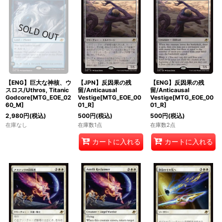
【ENG】巨大な神核、ウ
【JPN】反因果の残
【ENG】反因果の残
スロス/Uthros, Titanic
留/Anticausal
留/Anticausal
Godcore[MTG_EOE_02
Vestige[MTG_EOE_00
Vestige[MTG_EOE_00
60_M]
01_R]
01_R]
2,980
円
(税込)
500
円
(税込)
500
円
(税込)
在庫なし
在庫数1点
在庫数2点
カートに入れる
カートに入れる