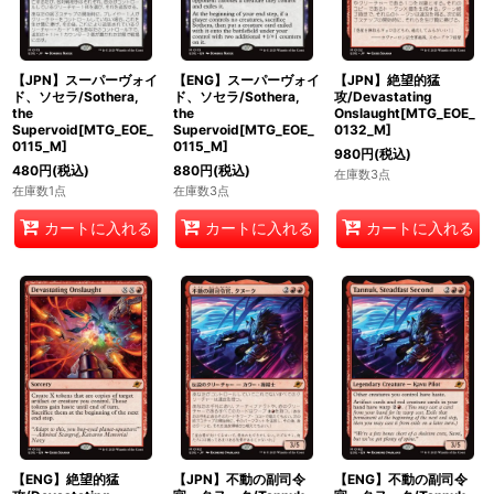
【JPN】スーパーヴォイ
【ENG】スーパーヴォイ
【JPN】絶望的猛
ド、ソセラ/Sothera,
ド、ソセラ/Sothera,
攻/Devastating
the
the
Onslaught[MTG_EOE_
Supervoid[MTG_EOE_
Supervoid[MTG_EOE_
0132_M]
0115_M]
0115_M]
980
円
(税込)
480
円
(税込)
880
円
(税込)
在庫数3点
在庫数1点
在庫数3点
カートに入れる
カートに入れる
カートに入れる
【ENG】絶望的猛
【JPN】不動の副司令
【ENG】不動の副司令