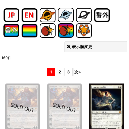
表示順変更
閉じる
160
件
表示数
:
1
2
3
次
»
在庫あり
並び順
:
絞り込む