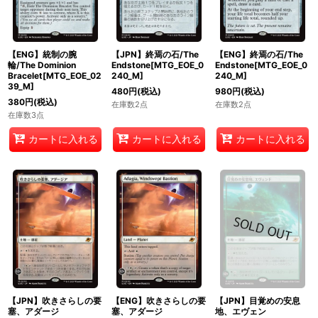
【ENG】統制の腕
【JPN】終焉の石/The
【ENG】終焉の石/The
輪/The Dominion
Endstone[MTG_EOE_0
Endstone[MTG_EOE_0
Bracelet[MTG_EOE_02
240_M]
240_M]
39_M]
480
円
(税込)
980
円
(税込)
380
円
(税込)
在庫数2点
在庫数2点
在庫数3点
カートに入れる
カートに入れる
カートに入れる
【JPN】吹きさらしの要
【ENG】吹きさらしの要
【JPN】目覚めの安息
塞、アダージ
塞、アダージ
地、エヴェン