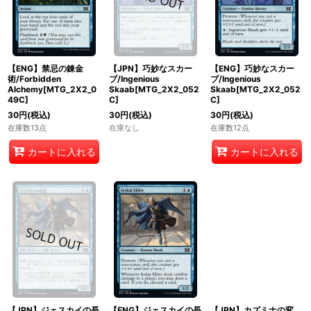
【ENG】禁忌の錬金
【JPN】巧妙なスカー
【ENG】巧妙なスカー
術/Forbidden
ブ/Ingenious
ブ/Ingenious
Alchemy[MTG_2X2_0
Skaab[MTG_2X2_052
Skaab[MTG_2X2_052
49C]
C]
C]
30
円
(税込)
30
円
(税込)
30
円
(税込)
在庫数13点
在庫なし
在庫数12点
カートに入れる
カートに入れる
【JPN】ジェスカイの長
【ENG】ジェスカイの長
【JPN】カズミナの変