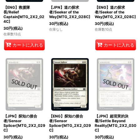
【ENG】救援隊
【JPN】道の探求
【ENG】道の探求
長/Relief
者/Seeker of the
者/Seeker of the
Captain[MTG_2X2_02
Way[MTG_2X2_028C]
Way[MTG_2X2_028C]
4C]
30
円
(税込)
30
円
(税込)
30
円
(税込)
在庫なし
在庫数10点
在庫数13点
カートに入れる
カートに入れる
【JPN】探知の接合
【ENG】探知の接合
【JPN】超現実的決
者/Sensor
者/Sensor
着/Settle Beyond
Splicer[MTG_2X2_029
Splicer[MTG_2X2_029
Reality[MTG_2X2_030
C]
C]
C]
30
円
(税込)
30
円
(税込)
30
円
(税込)