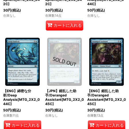
2C]
2C]
44C]
30
円
(税込)
30
円
(税込)
50
円
(税込)
在庫なし
在庫数14点
在庫なし
カートに入れる
【ENG】綿密な分
【JPN】錯乱した助
【ENG】錯乱した助
析/Deep
手/Deranged
手/Deranged
Analysis[MTG_2X2_0
Assistant[MTG_2X2_0
Assistant[MTG_2X2_0
44C]
45C]
45C]
50
円
(税込)
30
円
(税込)
30
円
(税込)
在庫数11点
在庫なし
在庫数13点
カートに入れる
カートに入れる