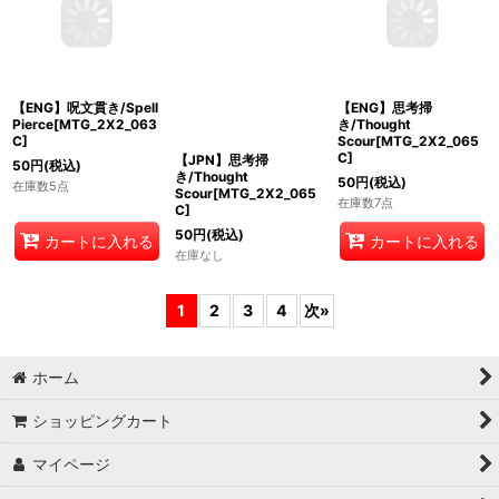
【ENG】呪文貫き/Spell
【JPN】思考掃
【ENG】思考掃
Pierce[MTG_2X2_063
き/Thought
き/Thought
C]
Scour[MTG_2X2_065
Scour[MTG_2X2_065
C]
C]
50
円
(税込)
50
円
(税込)
50
円
(税込)
在庫数5点
在庫なし
在庫数7点
カートに入れる
カートに入れる
1
2
3
4
次
»
ホーム
ショッピングカート