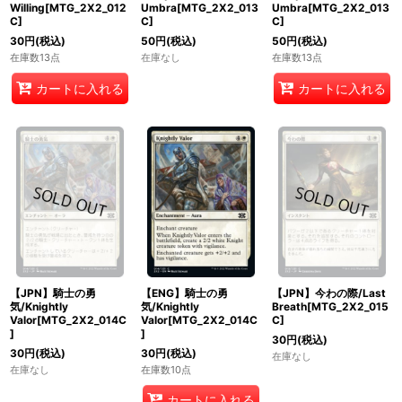
Willing[MTG_2X2_012
Umbra[MTG_2X2_013
Umbra[MTG_2X2_013
C]
C]
C]
30
円
(税込)
50
円
(税込)
50
円
(税込)
在庫数13点
在庫なし
在庫数13点
カートに入れる
カートに入れる
【JPN】騎士の勇
【ENG】騎士の勇
【JPN】今わの際/Last
気/Knightly
気/Knightly
Breath[MTG_2X2_015
Valor[MTG_2X2_014C
Valor[MTG_2X2_014C
C]
]
]
30
円
(税込)
30
円
(税込)
30
円
(税込)
在庫なし
在庫なし
在庫数10点
カートに入れる