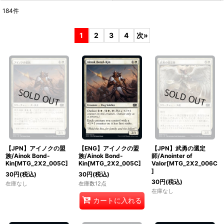
184
件
表示数
:
1
2
3
4
次
»
在庫あり
並び順
:
絞り込む
【JPN】アイノクの盟
【ENG】アイノクの盟
【JPN】武勇の選定
族/Ainok Bond-
族/Ainok Bond-
師/Anointer of
Kin[MTG_2X2_005C]
Kin[MTG_2X2_005C]
Valor[MTG_2X2_006C
]
30
円
(税込)
30
円
(税込)
30
円
(税込)
在庫なし
在庫数12点
在庫なし
カートに入れる