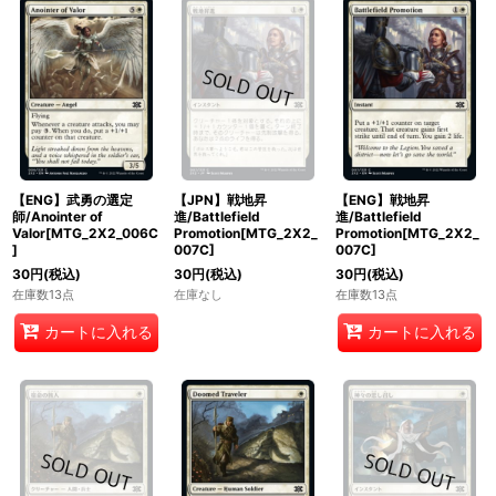
【ENG】武勇の選定
【JPN】戦地昇
【ENG】戦地昇
師/Anointer of
進/Battlefield
進/Battlefield
Valor[MTG_2X2_006C
Promotion[MTG_2X2_
Promotion[MTG_2X2_
]
007C]
007C]
30
円
(税込)
30
円
(税込)
30
円
(税込)
在庫数13点
在庫なし
在庫数13点
カートに入れる
カートに入れる