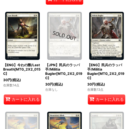
【ENG】今わの際/Last
【JPN】民兵のラッパ
【ENG】民兵のラッパ
Breath[MTG_2X2_015
手/Militia
手/Militia
C]
Bugler[MTG_2X2_019
Bugler[MTG_2X2_019
C]
C]
30
円
(税込)
30
円
(税込)
30
円
(税込)
在庫数14点
在庫なし
在庫数13点
カートに入れる
カートに入れる