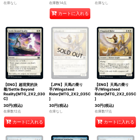
在庫なし
在庫数14点
在庫なし
カートに入れる
【ENG】超現実的決
【JPN】天馬の乗り
【ENG】天馬の乗り
着/Settle Beyond
手/Wingsteed
手/Wingsteed
Reality[MTG_2X2_030
Rider[MTG_2X2_035C
Rider[MTG_2X2_035C
C]
]
]
30
円
(税込)
30
円
(税込)
30
円
(税込)
在庫数12点
在庫なし
在庫数17点
カートに入れる
カートに入れる