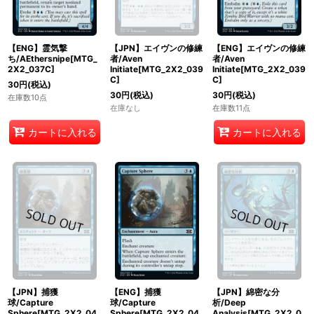
【ENG】霊気撃
【JPN】エイヴンの修練
【ENG】エイヴンの修練
ち/AEthersnipe[MTG_
者/Aven
者/Aven
2X2_037C]
Initiate[MTG_2X2_039
Initiate[MTG_2X2_039
C]
C]
30
円
(税込)
30
円
(税込)
30
円
(税込)
在庫数10点
在庫なし
在庫数11点
カートに入れる
カートに入れる
【JPN】捕獲
【ENG】捕獲
【JPN】綿密な分
球/Capture
球/Capture
析/Deep
Sphere[MTG_2X2_04
Sphere[MTG_2X2_04
Analysis[MTG_2X2_0