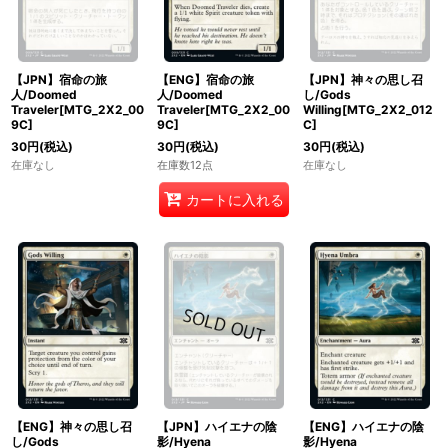
【JPN】宿命の旅
【ENG】宿命の旅
【JPN】神々の思し召
人/Doomed
人/Doomed
し/Gods
Traveler[MTG_2X2_00
Traveler[MTG_2X2_00
Willing[MTG_2X2_012
9C]
9C]
C]
30
円
(税込)
30
円
(税込)
30
円
(税込)
在庫なし
在庫数12点
在庫なし
カートに入れる
【ENG】神々の思し召
【JPN】ハイエナの陰
【ENG】ハイエナの陰
し/Gods
影/Hyena
影/Hyena