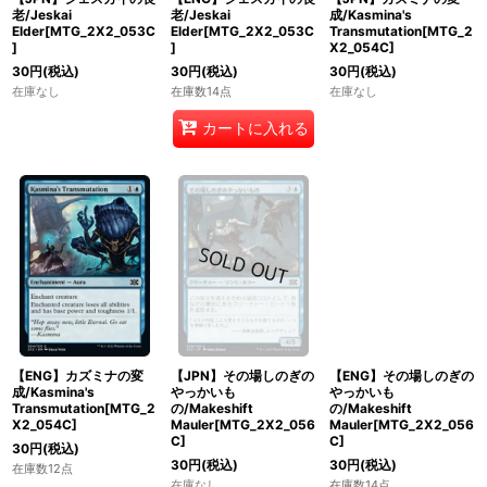
老/Jeskai
老/Jeskai
成/Kasmina's
Elder[MTG_2X2_053C
Elder[MTG_2X2_053C
Transmutation[MTG_2
]
]
X2_054C]
30
円
(税込)
30
円
(税込)
30
円
(税込)
在庫なし
在庫数14点
在庫なし
カートに入れる
【ENG】カズミナの変
【JPN】その場しのぎの
【ENG】その場しのぎの
成/Kasmina's
やっかいも
やっかいも
Transmutation[MTG_2
の/Makeshift
の/Makeshift
X2_054C]
Mauler[MTG_2X2_056
Mauler[MTG_2X2_056
C]
C]
30
円
(税込)
30
円
(税込)
30
円
(税込)
在庫数12点
在庫なし
在庫数14点