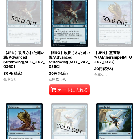
【JPN】改良された縫い
【ENG】改良された縫い
【JPN】霊気撃
翼/Advanced
翼/Advanced
ち/AEthersnipe[MTG_
Stitchwing[MTG_2X2_
Stitchwing[MTG_2X2_
2X2_037C]
036C]
036C]
30
円
(税込)
30
円
(税込)
30
円
(税込)
在庫なし
在庫なし
在庫数13点
カートに入れる