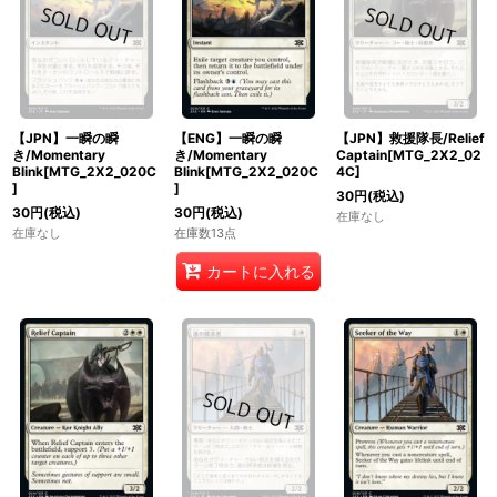
【JPN】一瞬の瞬
【ENG】一瞬の瞬
【JPN】救援隊長/Relief
き/Momentary
き/Momentary
Captain[MTG_2X2_02
Blink[MTG_2X2_020C
Blink[MTG_2X2_020C
4C]
]
]
30
円
(税込)
30
円
(税込)
30
円
(税込)
在庫なし
在庫なし
在庫数13点
カートに入れる