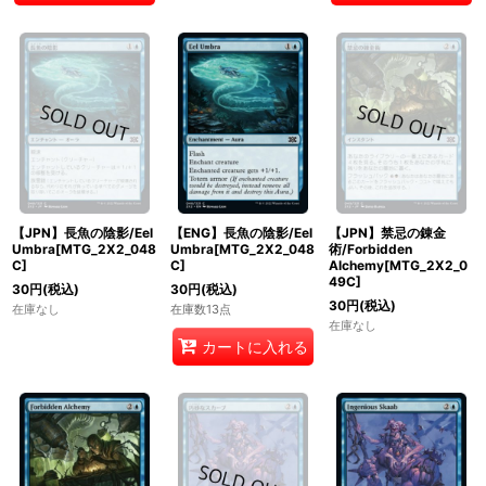
【JPN】長魚の陰影/Eel
【ENG】長魚の陰影/Eel
【JPN】禁忌の錬金
Umbra[MTG_2X2_048
Umbra[MTG_2X2_048
術/Forbidden
C]
C]
Alchemy[MTG_2X2_0
49C]
30
円
(税込)
30
円
(税込)
30
円
(税込)
在庫なし
在庫数13点
在庫なし
カートに入れる