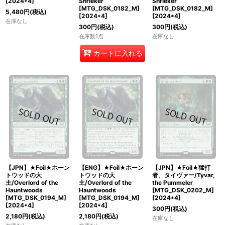
[
2024*4
]
Shrieker
Shrieker
[MTG_DSK_0182_M]
[MTG_DSK_0182_M]
5,480
円
(税込)
[
2024*4
]
[
2024*4
]
在庫なし
300
円
(税込)
300
円
(税込)
在庫数1点
在庫なし
カートに入れる
【JPN】★Foil★ホーン
【ENG】★Foil★ホーン
【JPN】★Foil★猛打
トウッドの大
トウッドの大
者、タイヴァー/Tyvar,
主/Overlord of the
主/Overlord of the
the Pummeler
Hauntwoods
Hauntwoods
[MTG_DSK_0202_M]
[MTG_DSK_0194_M]
[MTG_DSK_0194_M]
[
2024*4
]
[
2024*4
]
[
2024*4
]
300
円
(税込)
2,180
円
(税込)
2,180
円
(税込)
在庫なし