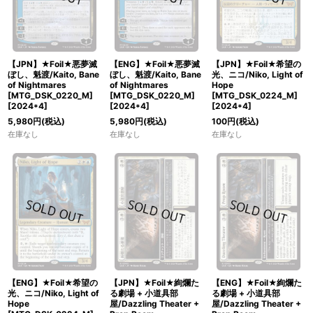
【JPN】★Foil★悪夢滅
【ENG】★Foil★悪夢滅
【JPN】★Foil★希望の
ぼし、魁渡/Kaito, Bane
ぼし、魁渡/Kaito, Bane
光、ニコ/Niko, Light of
of Nightmares
of Nightmares
Hope
[MTG_DSK_0220_M]
[MTG_DSK_0220_M]
[MTG_DSK_0224_M]
[
2024*4
]
[
2024*4
]
[
2024*4
]
5,980
円
(税込)
5,980
円
(税込)
100
円
(税込)
在庫なし
在庫なし
在庫なし
【ENG】★Foil★希望の
【JPN】★Foil★絢爛た
【ENG】★Foil★絢爛た
光、ニコ/Niko, Light of
る劇場 + 小道具部
る劇場 + 小道具部
Hope
屋/Dazzling Theater +
屋/Dazzling Theater +