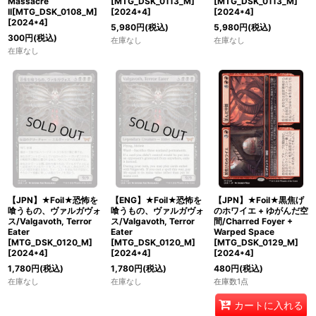
Massacre
[MTG_DSK_0113_M]
[MTG_DSK_0113_M]
II[MTG_DSK_0108_M]
[
2024*4
]
[
2024*4
]
[
2024*4
]
5,980
円
(税込)
5,980
円
(税込)
300
円
(税込)
在庫なし
在庫なし
在庫なし
【JPN】★Foil★恐怖を
【ENG】★Foil★恐怖を
【JPN】★Foil★黒焦げ
喰うもの、ヴァルガヴォ
喰うもの、ヴァルガヴォ
のホワイエ + ゆがんだ空
ス/Valgavoth, Terror
ス/Valgavoth, Terror
間/Charred Foyer +
Eater
Eater
Warped Space
[MTG_DSK_0120_M]
[MTG_DSK_0120_M]
[MTG_DSK_0129_M]
[
2024*4
]
[
2024*4
]
[
2024*4
]
1,780
円
(税込)
1,780
円
(税込)
480
円
(税込)
在庫なし
在庫なし
在庫数1点
カートに入れる