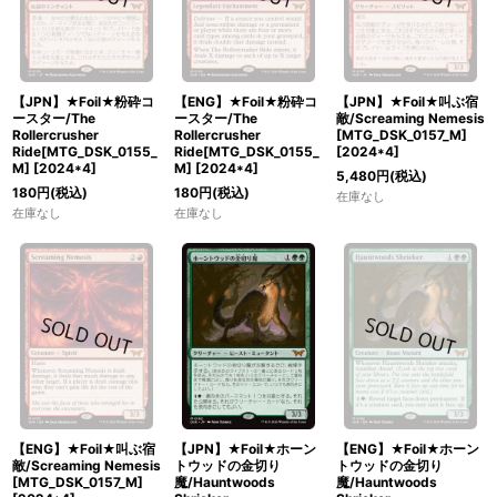
【JPN】★Foil★粉砕コ
【ENG】★Foil★粉砕コ
【JPN】★Foil★叫ぶ宿
ースター/The
ースター/The
敵/Screaming Nemesis
Rollercrusher
Rollercrusher
[MTG_DSK_0157_M]
Ride[MTG_DSK_0155_
Ride[MTG_DSK_0155_
[
2024*4
]
M]
[
2024*4
]
M]
[
2024*4
]
5,480
円
(税込)
180
円
(税込)
180
円
(税込)
在庫なし
在庫なし
在庫なし
【ENG】★Foil★叫ぶ宿
【JPN】★Foil★ホーン
【ENG】★Foil★ホーン
敵/Screaming Nemesis
トウッドの金切り
トウッドの金切り
[MTG_DSK_0157_M]
魔/Hauntwoods
魔/Hauntwoods