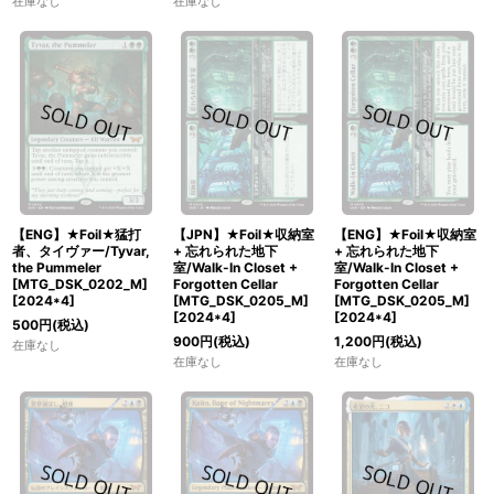
在庫なし
在庫なし
【ENG】★Foil★猛打
【JPN】★Foil★収納室
【ENG】★Foil★収納室
者、タイヴァー/Tyvar,
+ 忘れられた地下
+ 忘れられた地下
the Pummeler
室/Walk-In Closet +
室/Walk-In Closet +
[MTG_DSK_0202_M]
Forgotten Cellar
Forgotten Cellar
[
2024*4
]
[MTG_DSK_0205_M]
[MTG_DSK_0205_M]
[
2024*4
]
[
2024*4
]
500
円
(税込)
900
円
(税込)
1,200
円
(税込)
在庫なし
在庫なし
在庫なし