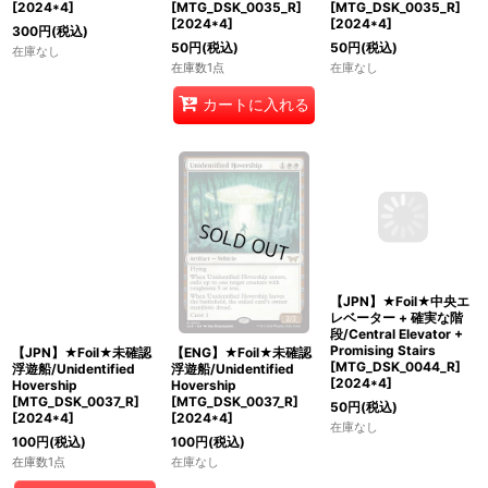
[MTG_DSK_0032_R]
Beastie Befriender
Beastie Befriender
[
2024*4
]
[MTG_DSK_0035_R]
[MTG_DSK_0035_R]
[
2024*4
]
[
2024*4
]
300
円
(税込)
50
円
(税込)
50
円
(税込)
在庫なし
在庫数1点
在庫なし
カートに入れる
【JPN】★Foil★未確認
【ENG】★Foil★未確認
【JPN】★Foil★中央エ
浮遊船/Unidentified
浮遊船/Unidentified
レベーター + 確実な階
Hovership
Hovership
段/Central Elevator +
[MTG_DSK_0037_R]
[MTG_DSK_0037_R]
Promising Stairs
[
2024*4
]
[
2024*4
]
[MTG_DSK_0044_R]
[
2024*4
]
100
円
(税込)
100
円
(税込)
50
円
(税込)
在庫数1点
在庫なし