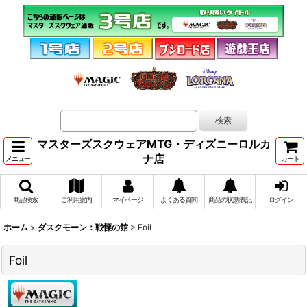
マスターズスクウェアMTG・ディズニーロルカ
ナ店
メニュー
カート
商品検索
ご利用案内
マイページ
よくある質問
商品の状態表記
ログイン
ホーム
>
ダスクモーン：戦慄の館
>
Foil
Foil