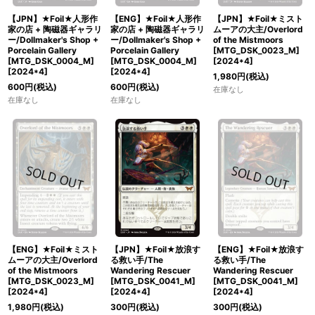
【JPN】★Foil★人形作
【ENG】★Foil★人形作
【JPN】★Foil★ミスト
家の店 + 陶磁器ギャラリ
家の店 + 陶磁器ギャラリ
ムーアの大主/Overlord
ー/Dollmaker's Shop +
ー/Dollmaker's Shop +
of the Mistmoors
Porcelain Gallery
Porcelain Gallery
[MTG_DSK_0023_M]
[MTG_DSK_0004_M]
[MTG_DSK_0004_M]
[
2024*4
]
[
2024*4
]
[
2024*4
]
1,980
円
(税込)
600
円
(税込)
600
円
(税込)
在庫なし
在庫なし
在庫なし
【ENG】★Foil★ミスト
【JPN】★Foil★放浪す
【ENG】★Foil★放浪す
ムーアの大主/Overlord
る救い手/The
る救い手/The
of the Mistmoors
Wandering Rescuer
Wandering Rescuer
[MTG_DSK_0023_M]
[MTG_DSK_0041_M]
[MTG_DSK_0041_M]
[
2024*4
]
[
2024*4
]
[
2024*4
]
1,980
円
(税込)
300
円
(税込)
300
円
(税込)