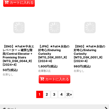
在庫なし
カートに入れる
【ENG】★Foil★中央エ
【JPN】★Foil★永劫の
【ENG】★Foil★永劫の
レベーター + 確実な階
好奇心/Enduring
好奇心/Enduring
段/Central Elevator +
Curiosity
Curiosity
Promising Stairs
[MTG_DSK_0051_R]
[MTG_DSK_0051_R]
[MTG_DSK_0044_R]
[
2024*4
]
[
2024*4
]
[
2024*4
]
1,600
円
(税込)
980
円
(税込)
50
円
(税込)
在庫数2点
在庫なし
在庫なし
カートに入れる