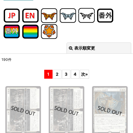
表示順変更
閉じる
190
件
表示数
:
1
2
3
4
次
»
在庫あり
並び順
:
絞り込む