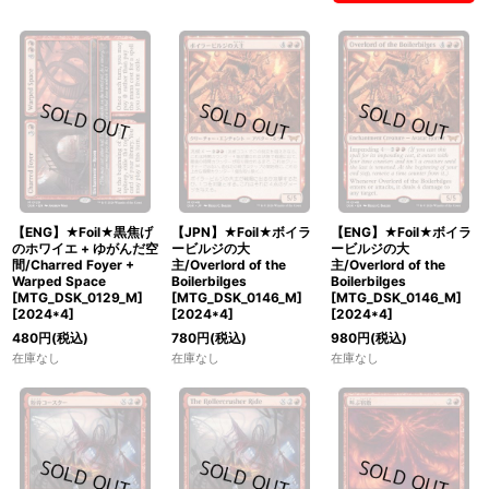
【ENG】★Foil★黒焦げ
【JPN】★Foil★ボイラ
【ENG】★Foil★ボイラ
のホワイエ + ゆがんだ空
ービルジの大
ービルジの大
間/Charred Foyer +
主/Overlord of the
主/Overlord of the
Warped Space
Boilerbilges
Boilerbilges
[MTG_DSK_0129_M]
[MTG_DSK_0146_M]
[MTG_DSK_0146_M]
[
2024*4
]
[
2024*4
]
[
2024*4
]
480
円
(税込)
780
円
(税込)
980
円
(税込)
在庫なし
在庫なし
在庫なし