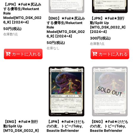
【JPN】★Foil★尻込み
【ENG】★Foil★尻込み
【JPN】★Foil★別行
する優等生/Reluctant
する優等生/Reluctant
動/Split Up
Role
Role
[MTG_DSK_0032_R]
Model[MTG_DSK_002
Model[MTG_DSK_002
[
2024*4
]
6_R]
[
2024*4
]
6_R]
[
2024*4
]
300
円
(税込)
50
円
(税込)
50
円
(税込)
在庫数1点
在庫数1点
在庫なし
カートに入れる
カートに入れる
【ENG】★Foil★別行
【JPN】★Foil★けだも
【ENG】★Foil★けだも
動/Split Up
のの友、トビー/Toby,
のの友、トビー/Toby,