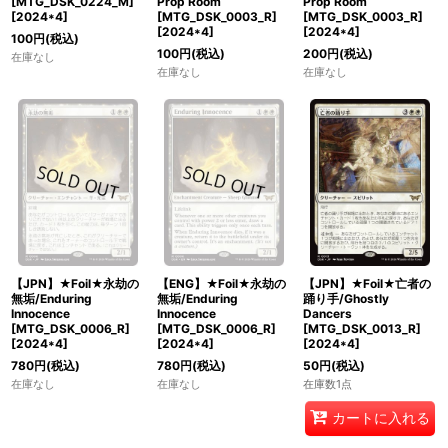
[MTG_DSK_0224_M]
Prop Room
Prop Room
[
2024*4
]
[MTG_DSK_0003_R]
[MTG_DSK_0003_R]
[
2024*4
]
[
2024*4
]
100
円
(税込)
100
円
(税込)
200
円
(税込)
在庫なし
在庫なし
在庫なし
【JPN】★Foil★永劫の
【ENG】★Foil★永劫の
【JPN】★Foil★亡者の
無垢/Enduring
無垢/Enduring
踊り手/Ghostly
Innocence
Innocence
Dancers
[MTG_DSK_0006_R]
[MTG_DSK_0006_R]
[MTG_DSK_0013_R]
[
2024*4
]
[
2024*4
]
[
2024*4
]
780
円
(税込)
780
円
(税込)
50
円
(税込)
在庫なし
在庫なし
在庫数1点
カートに入れる