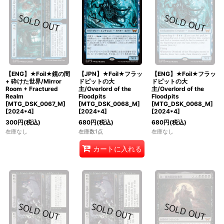
【ENG】★Foil★鏡の間
【JPN】★Foil★フラッ
【ENG】★Foil★フラッ
+ 砕けた世界/Mirror
ドピットの大
ドピットの大
Room + Fractured
主/Overlord of the
主/Overlord of the
Realm
Floodpits
Floodpits
[MTG_DSK_0067_M]
[MTG_DSK_0068_M]
[MTG_DSK_0068_M]
[
2024*4
]
[
2024*4
]
[
2024*4
]
300
円
(税込)
680
円
(税込)
680
円
(税込)
在庫なし
在庫数1点
在庫なし
カートに入れる