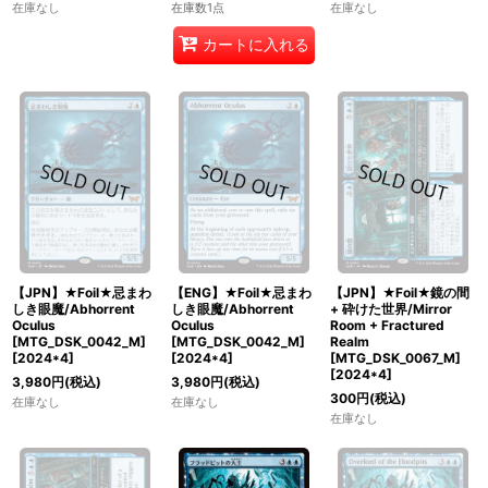
在庫なし
在庫数1点
在庫なし
カートに入れる
【JPN】★Foil★忌まわ
【ENG】★Foil★忌まわ
【JPN】★Foil★鏡の間
しき眼魔/Abhorrent
しき眼魔/Abhorrent
+ 砕けた世界/Mirror
Oculus
Oculus
Room + Fractured
[MTG_DSK_0042_M]
[MTG_DSK_0042_M]
Realm
[
2024*4
]
[
2024*4
]
[MTG_DSK_0067_M]
[
2024*4
]
3,980
円
(税込)
3,980
円
(税込)
300
円
(税込)
在庫なし
在庫なし
在庫なし