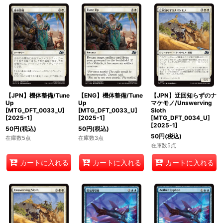
【JPN】機体整備/Tune
【ENG】機体整備/Tune
【JPN】迂回知らずのナ
Up
Up
マケモノ/Unswerving
[MTG_DFT_0033_U]
[MTG_DFT_0033_U]
Sloth
[
2025-1
]
[
2025-1
]
[MTG_DFT_0034_U]
[
2025-1
]
50
円
(税込)
50
円
(税込)
50
円
(税込)
在庫数5点
在庫数3点
在庫数5点
カートに入れる
カートに入れる
カートに入れる