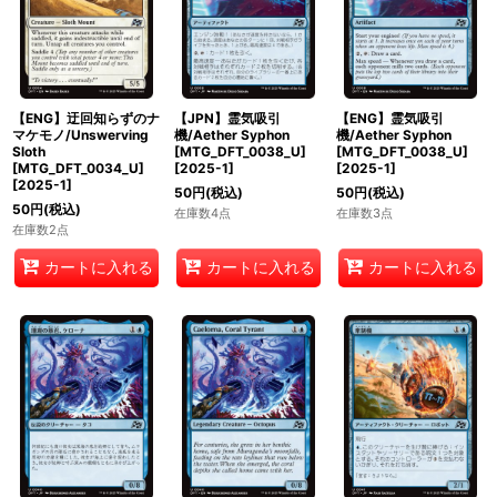
【ENG】迂回知らずのナ
【JPN】霊気吸引
【ENG】霊気吸引
マケモノ/Unswerving
機/Aether Syphon
機/Aether Syphon
Sloth
[MTG_DFT_0038_U]
[MTG_DFT_0038_U]
[MTG_DFT_0034_U]
[
2025-1
]
[
2025-1
]
[
2025-1
]
50
円
(税込)
50
円
(税込)
50
円
(税込)
在庫数4点
在庫数3点
在庫数2点
カートに入れる
カートに入れる
カートに入れる