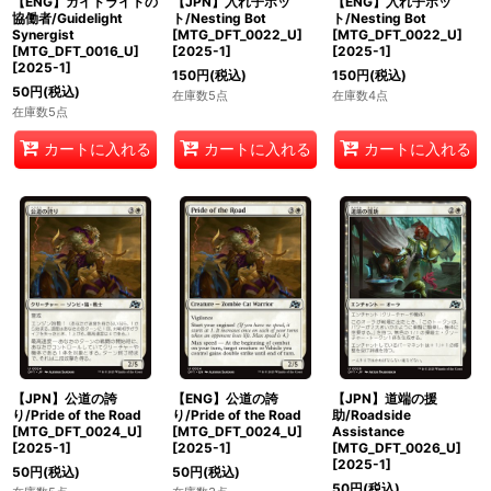
【ENG】ガイドライトの
【JPN】入れ子ボッ
【ENG】入れ子ボッ
協働者/Guidelight
ト/Nesting Bot
ト/Nesting Bot
Synergist
[MTG_DFT_0022_U]
[MTG_DFT_0022_U]
[MTG_DFT_0016_U]
[
2025-1
]
[
2025-1
]
[
2025-1
]
150
円
(税込)
150
円
(税込)
50
円
(税込)
在庫数5点
在庫数4点
在庫数5点
カートに入れる
カートに入れる
カートに入れる
【JPN】公道の誇
【ENG】公道の誇
【JPN】道端の援
り/Pride of the Road
り/Pride of the Road
助/Roadside
[MTG_DFT_0024_U]
[MTG_DFT_0024_U]
Assistance
[
2025-1
]
[
2025-1
]
[MTG_DFT_0026_U]
[
2025-1
]
50
円
(税込)
50
円
(税込)
50
円
(税込)