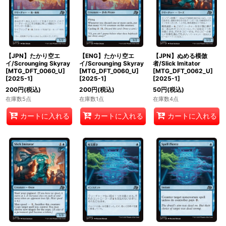
【JPN】たかり空エ
【ENG】たかり空エ
【JPN】ぬめる模倣
イ/Scrounging Skyray
イ/Scrounging Skyray
者/Slick Imitator
[MTG_DFT_0060_U]
[MTG_DFT_0060_U]
[MTG_DFT_0062_U]
[
2025-1
]
[
2025-1
]
[
2025-1
]
200
円
(税込)
200
円
(税込)
50
円
(税込)
在庫数5点
在庫数1点
在庫数4点
カートに入れる
カートに入れる
カートに入れる