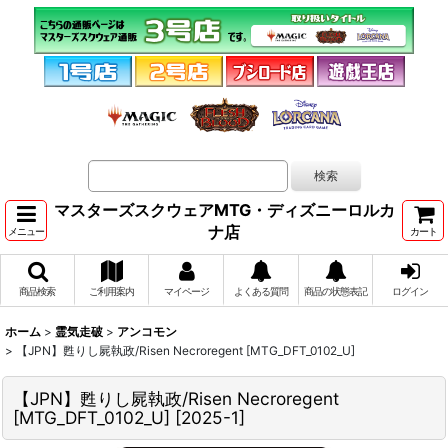
マスターズスクウェアMTG・ディズニーロルカ
ナ店
メニュー
カート
商品検索
ご利用案内
マイページ
よくある質問
商品の状態表記
ログイン
ホーム
>
霊気走破
>
アンコモン
>
【JPN】甦りし屍執政/Risen Necroregent [MTG_DFT_0102_U]
【JPN】甦りし屍執政/Risen Necroregent
[MTG_DFT_0102_U]
[
2025-1
]