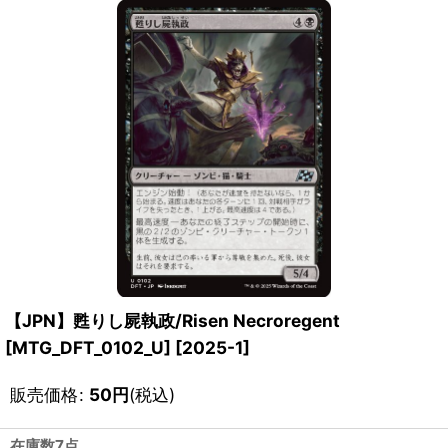
【JPN】甦りし屍執政/Risen Necroregent
[MTG_DFT_0102_U]
[
2025-1
]
販売価格
:
50
円
(税込)
在庫数7点