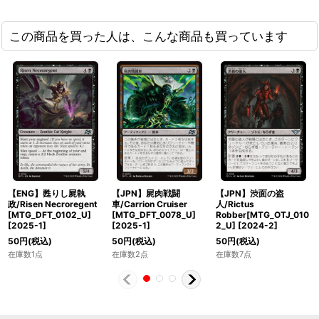
この商品を買った人は、こんな商品も買っています
【ENG】甦りし屍執
【JPN】屍肉戦闘
【JPN】渋面の盗
政/Risen Necroregent
車/Carrion Cruiser
人/Rictus
[MTG_DFT_0102_U]
[MTG_DFT_0078_U]
Robber[MTG_OTJ_010
[
2025-1
]
[
2025-1
]
2_U]
[
2024-2
]
50
円
(税込)
50
円
(税込)
50
円
(税込)
在庫数1点
在庫数2点
在庫数7点