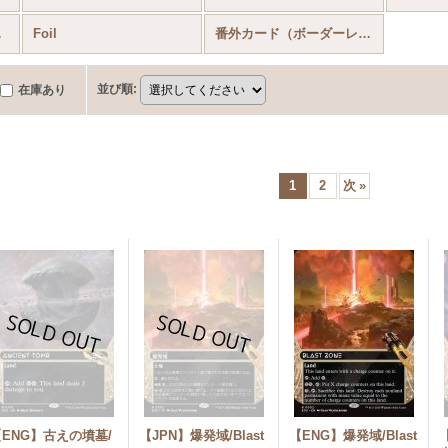
OIL
Foil
番外カード（ボーダーレス等）FOIL
並び順
:
在庫あり
1
2
次
»
【ENG】古えの墳墓/
【JPN】爆発域/Blast
【ENG】爆発域/Blast