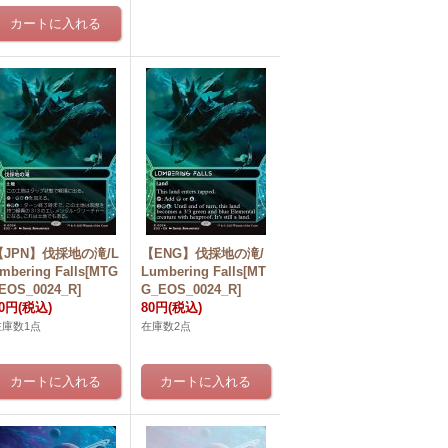
【JPN】伐採地の滝/L
【ENG】伐採地の滝/
mbering Falls[MTG
Lumbering Falls[MT
EOS_0024_R]
G_EOS_0024_R]
80円
(税込)
80円
(税込)
在庫数1点
在庫数2点