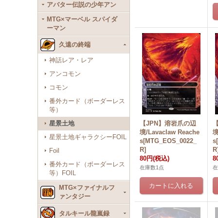
アバター伝説の少年アン
MTG×マーベル スパイダ
ーマン
久遠の終端
神話レア・レア
アンコモン
コモン
番外カード（ボーダーレス
等）
【JPN】溶岩爪の辺
星景土地
境/Lavaclaw Reache
境
星景土地ギャラクシーFOIL
s[MTG_EOS_0022_
s
R]
R
Foil
80円
(税込)
8
番外カード（ボーダーレス
在庫数1点
在
等）FOIL
MTG×ファイナルフ
ァンタジー
タルキール龍嵐録