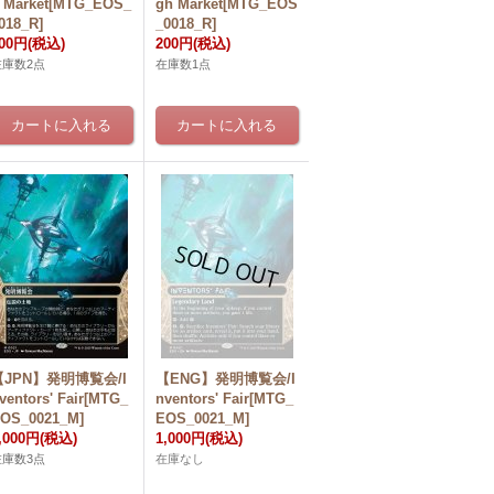
 Market[MTG_EOS_
gh Market[MTG_EOS
018_R]
_0018_R]
00円
(税込)
200円
(税込)
在庫数2点
在庫数1点
【JPN】発明博覧会/I
【ENG】発明博覧会/I
ventors' Fair[MTG_
nventors' Fair[MTG_
OS_0021_M]
EOS_0021_M]
,000円
(税込)
1,000円
(税込)
在庫数3点
在庫なし