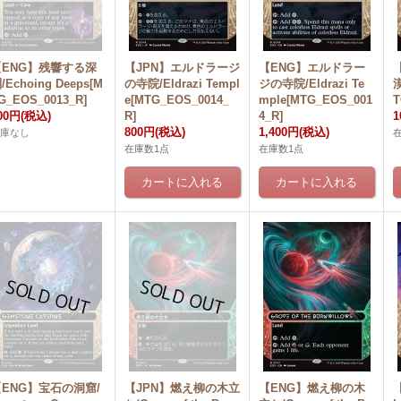
【ENG】残響する深
【JPN】エルドラージ
【ENG】エルドラー
/Echoing Deeps[M
の寺院/Eldrazi Templ
ジの寺院/Eldrazi Te
漠
G_EOS_0013_R]
e[MTG_EOS_0014_
mple[MTG_EOS_001
T
00円
(税込)
R]
4_R]
1
800円
(税込)
1,400円
(税込)
在庫なし
在庫数1点
在庫数1点
【ENG】宝石の洞窟/
【JPN】燃え柳の木立
【ENG】燃え柳の木