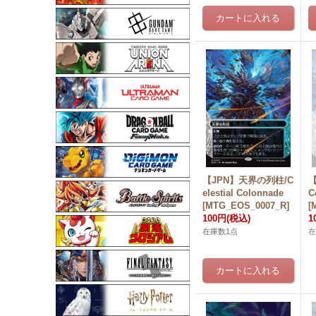
【JPN】天界の列柱/C
elestial Colonnade
C
[MTG_EOS_0007_R]
[
100円
(税込)
1
在庫数1点