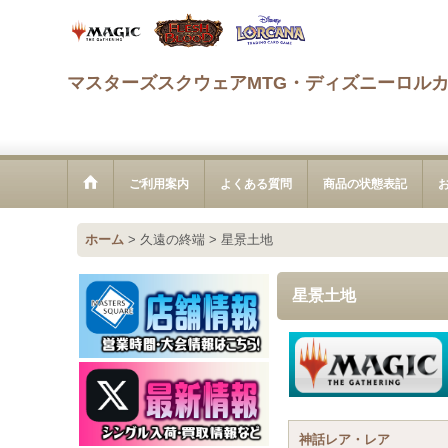
マスターズスクウェアMTG・ディズニーロル
ご利用案内
よくある質問
商品の状態表記
ホーム
>
久遠の終端
>
星景土地
星景土地
神話レア・レア