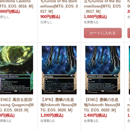
emstone Caverns
ち/Grove of the Burn
立ち/Grove of the Bu
h
MTG_EOS_0016_M]
willows[MTG_EOS_0
rnwillows[MTG_EOS
0
,000円
(税込)
017_M]
_0017_M]
2
900円
(税込)
1,000円
(税込)
在庫なし
在庫なし
在庫数1点
【ENG】風切る泥沼/
【JPN】墨蛾の生息
【ENG】墨蛾の生息
issing Quagmire[M
地/Inkmoth Nexus[M
地/Inkmoth Nexus[M
n
G_EOS_0019_R]
TG_EOS_0020_M]
TG_EOS_0020_M]
E
0円
(税込)
1,200円
(税込)
1,400円
(税込)
1
庫数1点
在庫数1点
在庫数1点