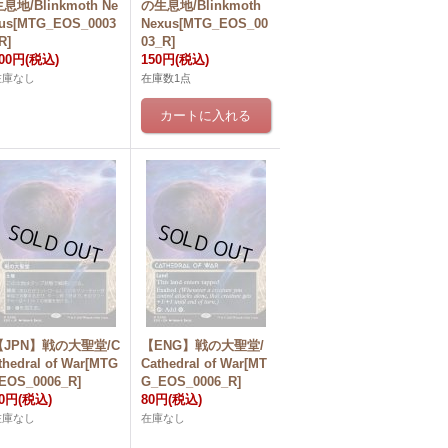
息地/Blinkmoth Ne
の生息地/Blinkmoth
us[MTG_EOS_0003
Nexus[MTG_EOS_00
R]
03_R]
00円
(税込)
150円
(税込)
在庫なし
在庫数1点
【JPN】戦の大聖堂/C
【ENG】戦の大聖堂/
thedral of War[MTG
Cathedral of War[MT
EOS_0006_R]
G_EOS_0006_R]
80円
(税込)
80円
(税込)
在庫なし
在庫なし