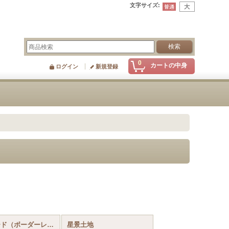
文字サイズ
:
0
カートの中身
ログイン
新規登録
番外カード（ボーダーレス等）
星景土地