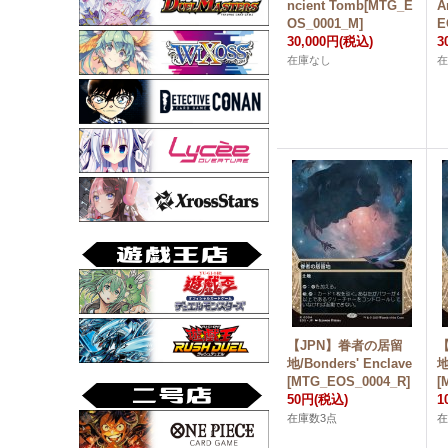
ncient Tomb[MTG_E
A
OS_0001_M]
E
30,000円
(税込)
3
在庫なし
【JPN】眷者の居留
地/Bonders' Enclave
地
[MTG_EOS_0004_R]
[
50円
(税込)
1
在庫数3点
在