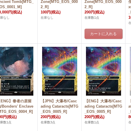
ncient Tomb[MTG_
Zone[MTG_EOS_000
Zone[MTG_EOS_000
生
OS_0001_M]
2_R]
2_R]
x
0,000円
(税込)
100円
(税込)
200円
(税込)
_
1
在庫なし
在庫なし
在庫数1点
【ENG】眷者の居留
【JPN】大瀑布/Casc
【ENG】大瀑布/Casc
/Bonders' Enclave
ading Cataracts[MTG
ading Cataracts[MTG
a
MTG_EOS_0004_R]
_EOS_0005_R]
_EOS_0005_R]
_
00円
(税込)
200円
(税込)
200円
(税込)
庫数1点
在庫数3点
在庫数1点