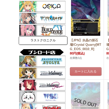
ラストクロニクル
【JPN】水晶の採石
場/Crystal Quarry[MT
場
G_EOS_0010_R]
G
80円
(税込)
8
在庫数3点