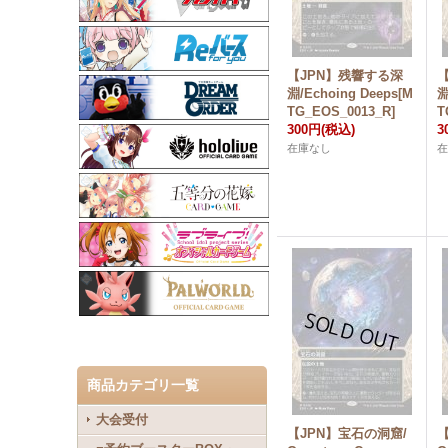
【JPN】残響する深
淵/Echoing Deeps[M
淵
TG_EOS_0013_R]
T
300円
(税込)
3
在庫なし
商品カテゴリ一覧
大会受付
【JPN】宝石の洞窟/