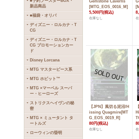
■予約ブースターBOX・
Gemstone Caverns
G
新品商品
[MTG_EOS_0016_M]
[
5,500円
(税込)
8
■福袋・オリパ
在庫なし
ディズニー・ロルカナ・T
CG
ディズニー・ロルカナ・T
CG プロモーションカー
ド
Disney Lorcana
MTG マスターピース系
MTG ホビット™
MTG ×マーベル スーパ
ー・ヒーローズ
ストリクスヘイヴンの秘
【JPN】風切る泥沼/H
密
issing Quagmire[MT
H
MTG × ミュータント タ
G_EOS_0019_R]
T
ートルズ
80円
(税込)
8
在庫なし
在
ローウィンの昏明