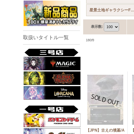
星景土地ギャラクシーF
表示数
:
取扱いタイトル一覧
180
件
【JPN】古えの墳墓/A