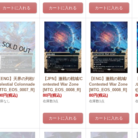
【ENG】天界の列柱/
【JPN】激戦の戦域/C
【ENG】激戦の戦域/
elestial Colonnade
ontested War Zone
Contested War Zone
ル
MTG_EOS_0007_R]
[MTG_EOS_0008_R]
[MTG_EOS_0008_R]
t
00円
(税込)
80円
(税込)
80円
(税込)
在庫なし
在庫数3点
在庫数1点