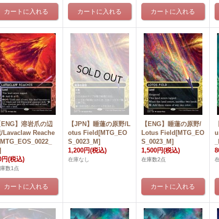
【ENG】溶岩爪の辺
【JPN】睡蓮の原野/L
【ENG】睡蓮の原野/
/Lavaclaw Reache
otus Field[MTG_EO
Lotus Field[MTG_EO
u
[MTG_EOS_0022_
S_0023_M]
S_0023_M]
_
]
1,200円
(税込)
1,500円
(税込)
0円
(税込)
在庫なし
在庫数2点
庫数1点