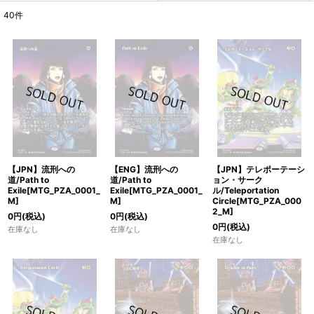
40
件
表示数
:
在庫あり
並び順
:
絞り込む
【JPN】流刑への
【ENG】流刑への
【JPN】テレポーテーシ
道/Path to
道/Path to
ョン・サーク
Exile[MTG_PZA_0001_
Exile[MTG_PZA_0001_
ル/Teleportation
M]
M]
Circle[MTG_PZA_000
2_M]
0
円
(税込)
0
円
(税込)
0
円
(税込)
在庫なし
在庫なし
在庫なし