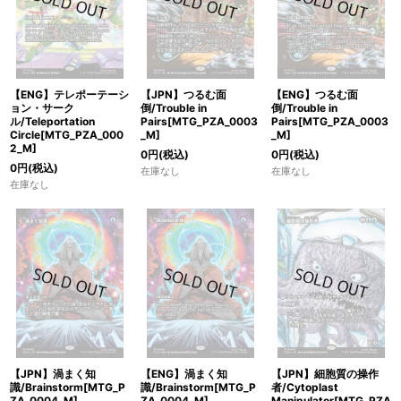
【ENG】テレポーテーシ
【JPN】つるむ面
【ENG】つるむ面
ョン・サーク
倒/Trouble in
倒/Trouble in
ル/Teleportation
Pairs[MTG_PZA_0003
Pairs[MTG_PZA_0003
Circle[MTG_PZA_000
_M]
_M]
2_M]
0
円
(税込)
0
円
(税込)
0
円
(税込)
在庫なし
在庫なし
在庫なし
【JPN】渦まく知
【ENG】渦まく知
【JPN】細胞質の操作
識/Brainstorm[MTG_P
識/Brainstorm[MTG_P
者/Cytoplast
ZA_0004_M]
ZA_0004_M]
Manipulator[MTG_PZA