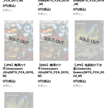
_PZA_0017_M]
Steel[MTG_PZA_0018
Steel[MTG_PZA_0018
_M]
_M]
0
円
(税込)
0
円
(税込)
0
円
(税込)
在庫なし
在庫なし
在庫なし
【JPN】梅澤の十
【ENG】梅澤の十
【JPN】地底街の下水
手/Umezawa's
手/Umezawa's
道/Undercity
Jitte[MTG_PZA_0019_
Jitte[MTG_PZA_0019_
Sewers[MTG_PZA_00
M]
M]
20_M]
0
円
(税込)
0
円
(税込)
0
円
(税込)
在庫なし
在庫なし
在庫なし