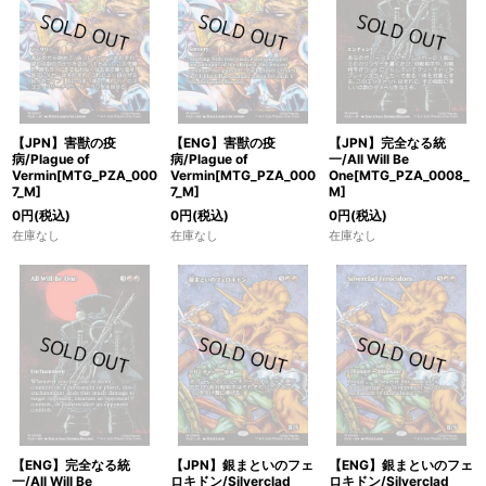
【JPN】害獣の疫
【ENG】害獣の疫
【JPN】完全なる統
病/Plague of
病/Plague of
一/All Will Be
Vermin[MTG_PZA_000
Vermin[MTG_PZA_000
One[MTG_PZA_0008_
7_M]
7_M]
M]
0
円
(税込)
0
円
(税込)
0
円
(税込)
在庫なし
在庫なし
在庫なし
【ENG】完全なる統
【JPN】銀まといのフェ
【ENG】銀まといのフェ
一/All Will Be
ロキドン/Silverclad
ロキドン/Silverclad