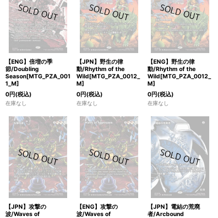
【ENG】倍増の季
【JPN】野生の律
【ENG】野生の律
節/Doubling
動/Rhythm of the
動/Rhythm of the
Season[MTG_PZA_001
Wild[MTG_PZA_0012_
Wild[MTG_PZA_0012_
1_M]
M]
M]
0
円
(税込)
0
円
(税込)
0
円
(税込)
在庫なし
在庫なし
在庫なし
【JPN】攻撃の
【ENG】攻撃の
【JPN】電結の荒廃
波/Waves of
波/Waves of
者/Arcbound