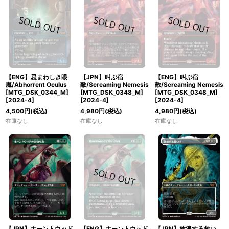
【ENG】忌まわしき眼
【JPN】叫ぶ宿
【ENG】叫ぶ宿
魔/Abhorrent Oculus
敵/Screaming Nemesis
敵/Screaming Nemesis
[MTG_DSK_0344_M]
[MTG_DSK_0348_M]
[MTG_DSK_0348_M]
[
2024-4
]
[
2024-4
]
[
2024-4
]
4,500
円
(税込)
4,980
円
(税込)
4,980
円
(税込)
在庫なし
在庫なし
在庫なし
【JPN】ホーントウッド
【ENG】ホーントウッド
【JPN】放浪する救い