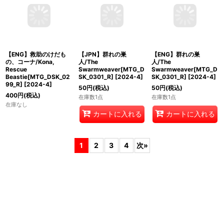
【ENG】救助のけだも
【JPN】群れの巣
【ENG】群れの巣
の、コーナ/Kona,
人/The
人/The
Rescue
Swarmweaver[MTG_D
Swarmweaver[MTG_D
Beastie[MTG_DSK_02
SK_0301_R]
[
2024-4
]
SK_0301_R]
[
2024-4
]
99_R]
[
2024-4
]
50
円
(税込)
50
円
(税込)
400
円
(税込)
在庫数1点
在庫数1点
在庫なし
カートに入れる
カートに入れる
1
2
3
4
次
»
ホーム
ショッピングカート