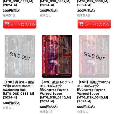
[MTG_DSK_0337_M]
[MTG_DSK_0337_M]
[MTG_DSK_0338_M]
[
2024-4
]
[
2024-4
]
[
2024-4
]
300
円
(税込)
300
円
(税込)
300
円
(税込)
在庫数1点
在庫なし
在庫数2点
カートに入れる
カートに入れる
【ENG】葬儀場 + 復活
【JPN】黒焦げのホワイ
【ENG】黒焦げのホワイ
の間/Funeral Room +
エ + ゆがんだ空
エ + ゆがんだ空
Awakening Hall
間/Charred Foyer +
間/Charred Foyer +
[MTG_DSK_0338_M]
Warped Space
Warped Space
[
2024-4
]
[MTG_DSK_0340_M]
[MTG_DSK_0340_M]
[
2024-4
]
[
2024-4
]
500
円
(税込)
600
円
(税込)
600
円
(税込)
在庫なし
在庫数1点
在庫なし