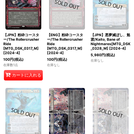
【JPN】粉砕コースタ
【ENG】粉砕コースタ
【JPN】悪夢滅ぼし、魁
ー/The Rollercrusher
ー/The Rollercrusher
渡/Kaito, Bane of
Ride
Ride
Nightmares[MTG_DSK
[MTG_DSK_0317_M]
[MTG_DSK_0317_M]
_0328_M]
[
2024-4
]
[
2024-4
]
[
2024-4
]
5,980
円
(税込)
100
円
(税込)
100
円
(税込)
在庫なし
在庫数1点
在庫なし
カートに入れる