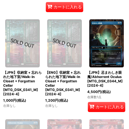
カートに入れる
【JPN】収納室 + 忘れら
【ENG】収納室 + 忘れ
【JPN】忌まわしき眼
れた地下室/Walk-In
られた地下室/Walk-In
魔/Abhorrent Oculus
Closet + Forgotten
Closet + Forgotten
[MTG_DSK_0344_M]
Cellar
Cellar
[
2024-4
]
[MTG_DSK_0341_M]
[MTG_DSK_0341_M]
4,500
円
(税込)
[
2024-4
]
[
2024-4
]
在庫数1点
1,000
円
(税込)
1,200
円
(税込)
在庫なし
在庫なし
カートに入れる