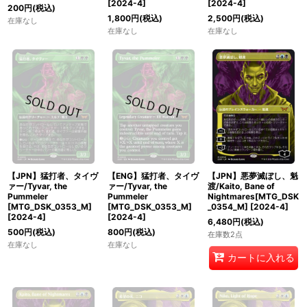
[
2024-4
]
[
2024-4
]
200
円
(税込)
1,800
円
(税込)
2,500
円
(税込)
在庫なし
在庫なし
在庫なし
【JPN】猛打者、タイヴ
【ENG】猛打者、タイヴ
【JPN】悪夢滅ぼし、魁
ァー/Tyvar, the
ァー/Tyvar, the
渡/Kaito, Bane of
Pummeler
Pummeler
Nightmares[MTG_DSK
[MTG_DSK_0353_M]
[MTG_DSK_0353_M]
_0354_M]
[
2024-4
]
[
2024-4
]
[
2024-4
]
6,480
円
(税込)
500
円
(税込)
800
円
(税込)
在庫数2点
在庫なし
在庫なし
カートに入れる