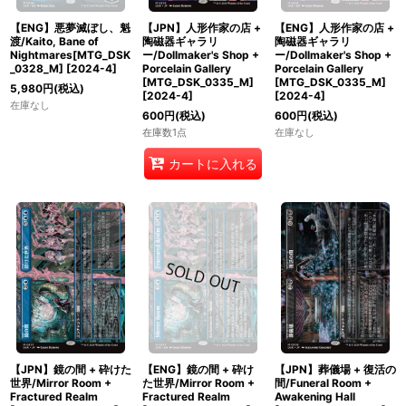
【ENG】悪夢滅ぼし、魁
【JPN】人形作家の店 +
【ENG】人形作家の店 +
渡/Kaito, Bane of
陶磁器ギャラリ
陶磁器ギャラリ
Nightmares[MTG_DSK
ー/Dollmaker's Shop +
ー/Dollmaker's Shop +
_0328_M]
[
2024-4
]
Porcelain Gallery
Porcelain Gallery
[MTG_DSK_0335_M]
[MTG_DSK_0335_M]
5,980
円
(税込)
[
2024-4
]
[
2024-4
]
在庫なし
600
円
(税込)
600
円
(税込)
在庫数1点
在庫なし
カートに入れる
【JPN】鏡の間 + 砕けた
【ENG】鏡の間 + 砕け
【JPN】葬儀場 + 復活の
世界/Mirror Room +
た世界/Mirror Room +
間/Funeral Room +
Fractured Realm
Fractured Realm
Awakening Hall