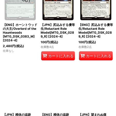
【ENG】ホーントウッド
【JPN】尻込みする優等
【ENG】尻込みする優等
の大主/Overlord of the
生/Reluctant Role
生/Reluctant Role
Hauntwoods
Model[MTG_DSK_028
Model[MTG_DSK_028
[MTG_DSK_0383_M]
9_R]
[
2024-4
]
9_R]
[
2024-4
]
[
2024-4
]
100
円
(税込)
100
円
(税込)
2,480
円
(税込)
在庫数4点
在庫数2点
在庫なし
カートに入れる
カートに入れる
【JPN】精体の追跡
【ENG】精体の追跡
【JPN】望まれぬ復