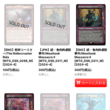
【ENG】粉砕コースタ
【JPN】続・食肉鉤虐殺
【ENG】続・食肉鉤虐殺
ー/The Rollercrusher
事件/Meathook
事件/Meathook
Ride
Massacre II
Massacre II
[MTG_DSK_0298_M]
[MTG_DSK_0311_M]
[MTG_DSK_0311_M]
[
2024-4
]
[
2024-4
]
[
2024-4
]
100
円
(税込)
300
円
(税込)
300
円
(税込)
在庫なし
在庫なし
在庫数1点
カートに入れる