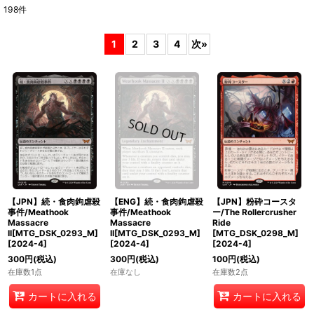
198
件
表示数
:
1
2
3
4
次
»
在庫あり
並び順
:
絞り込む
【JPN】続・食肉鉤虐殺
【ENG】続・食肉鉤虐殺
【JPN】粉砕コースタ
事件/Meathook
事件/Meathook
ー/The Rollercrusher
Massacre
Massacre
Ride
II[MTG_DSK_0293_M]
II[MTG_DSK_0293_M]
[MTG_DSK_0298_M]
[
2024-4
]
[
2024-4
]
[
2024-4
]
300
円
(税込)
300
円
(税込)
100
円
(税込)
在庫数1点
在庫なし
在庫数2点
カートに入れる
カートに入れる