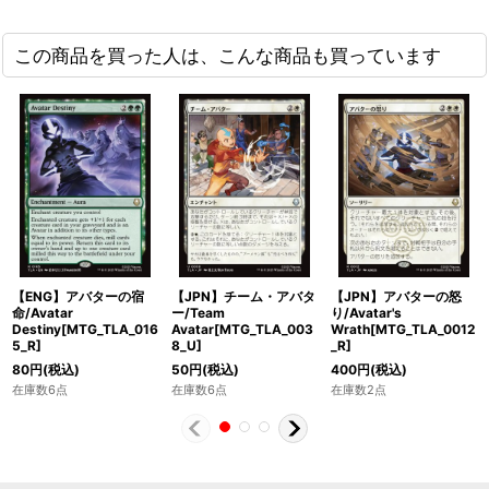
この商品を買った人は、こんな商品も買っています
【ENG】アバターの宿
【JPN】チーム・アバタ
【JPN】アバターの怒
命/Avatar
ー/Team
り/Avatar's
Destiny[MTG_TLA_016
Avatar[MTG_TLA_003
Wrath[MTG_TLA_0012
5_R]
8_U]
_R]
80
円
(税込)
50
円
(税込)
400
円
(税込)
在庫数6点
在庫数6点
在庫数2点