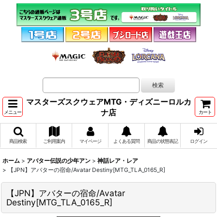
マスターズスクウェアMTG・ディズニーロルカ
ナ店
メニュー
カート
商品検索
ご利用案内
マイページ
よくある質問
商品の状態表記
ログイン
ホーム
>
アバター伝説の少年アン
>
神話レア・レア
>
【JPN】アバターの宿命/Avatar Destiny[MTG_TLA_0165_R]
【JPN】アバターの宿命/Avatar
Destiny[MTG_TLA_0165_R]