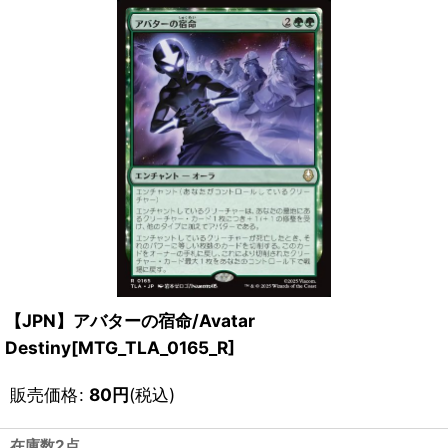
【JPN】アバターの宿命/Avatar
Destiny[MTG_TLA_0165_R]
販売価格
:
80
円
(税込)
在庫数2点