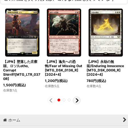
【JPN】堕落した庄察
【JPN】逸失への恐
【JPN】永劫の無
頭、ロソ/Lotho,
怖/Fear of Missing Out
垢/Enduring Innocence
Corrupt
[MTG_DSK_0136_R]
[MTG_DSK_0006_R]
Shirriff[MTG_LTR_037
[
2024*4
]
[
2024*4
]
0R]
1,200
円
(税込)
780
円
(税込)
1,500
円
(税込)
在庫数5点
在庫数4点
在庫数1点
ホーム