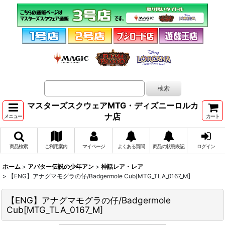
マスターズスクウェアMTG・ディズニーロルカ
ナ店
メニュー
カート
商品検索
ご利用案内
マイページ
よくある質問
商品の状態表記
ログイン
ホーム
>
アバター伝説の少年アン
>
神話レア・レア
>
【ENG】アナグマモグラの仔/Badgermole Cub[MTG_TLA_0167_M]
【ENG】アナグマモグラの仔/Badgermole
Cub[MTG_TLA_0167_M]