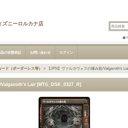
ィズニーロルカナ店
商品の状態表記
お問い合わせ
ログイン
カード（ボーダーレス等）
>
【JPN】ヴァルガヴォスの棲み処/Valgavoth's Lair 
voth's Lair [MTG_DSK_0327_R]