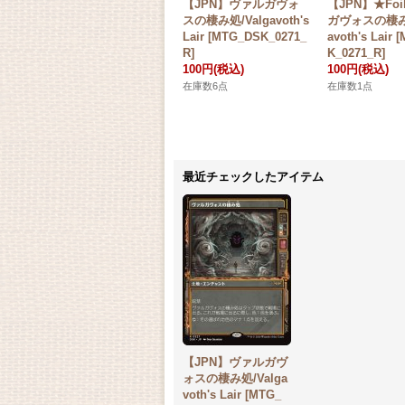
【JPN】ヴァルガヴォ
【JPN】★Fo
スの棲み処/Valgavoth's
ガヴォスの棲み処
Lair [MTG_DSK_0271_
avoth's Lair
R]
K_0271_R]
100円
(税込)
100円
(税込)
在庫数6点
在庫数1点
最近チェックしたアイテム
【JPN】ヴァルガヴ
ォスの棲み処/Valga
voth's Lair [MTG_