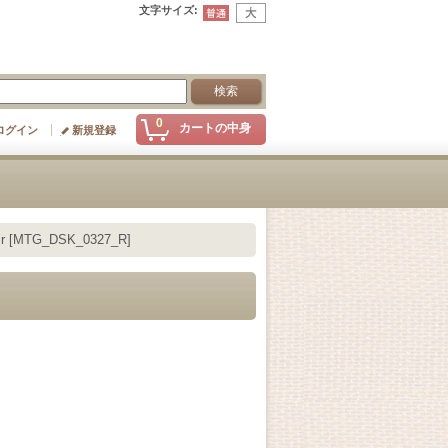
文字サイズ
:
0
カートの中身
ログイン
新規登録
[MTG_DSK_0327_R]