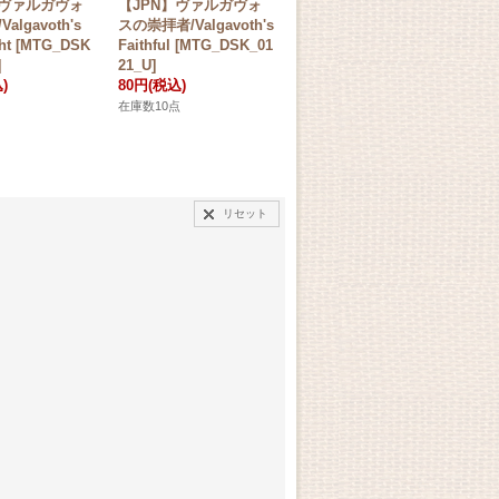
】ヴァルガヴォ
【JPN】ヴァルガヴォ
【JPN】恐怖を喰うも
【J
algavoth's
スの崇拝者/Valgavoth's
の、ヴァルガヴォス/Val
ガヴ
ht [MTG_DSK
Faithful [MTG_DSK_01
gavoth, Terror Eater
oth
]
21_U]
[MTG_DSK_0120_M]
_D
)
80円
(税込)
1,780円
(税込)
10
在庫数10点
在庫数6点
在庫
リセット