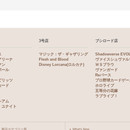
3号店
ブシロード店
ス
マジック：ザ・ギャザリング
Shadowverse EVO
アリーナ
Flesh and Blood
ヴァイスシュヴァル
マン
Disney Lorcana(ロルカナ)
ＷＳブラウ
ボール
ヴァンガード
Reバース
ピリッツ
プロ野球カードゲー
カード
ホロライブ
五等分の花嫁
ラブライブ！
シアム
・ユナイト
商品カテゴリ一覧
What's New