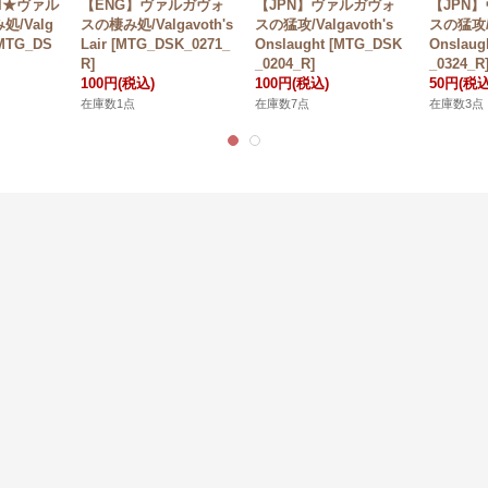
il★ヴァル
【ENG】ヴァルガヴォ
【JPN】ヴァルガヴォ
【JPN
/Valg
スの棲み処/Valgavoth's
スの猛攻/Valgavoth's
スの猛攻/V
 [MTG_DS
Lair [MTG_DSK_0271_
Onslaught [MTG_DSK
Onslaug
R]
_0204_R]
_0324_R
100円
(税込)
100円
(税込)
50円
(税込
在庫数1点
在庫数7点
在庫数3点