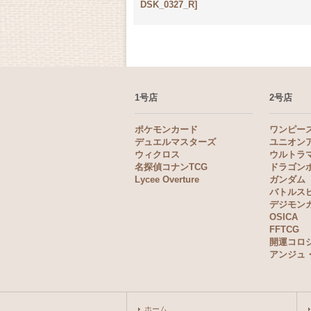
DSK_0327_R]
1号店
2号店
ポケモンカード
ワンピー
デュエルマスターズ
ユニオン
ウィクロス
ウルトラ
名探偵コナンTCG
ドラゴン
Lycee Overture
ガンダム
バトルス
デジモン
OSICA
FFTCG
開運コロ
アンジュ
ホーム