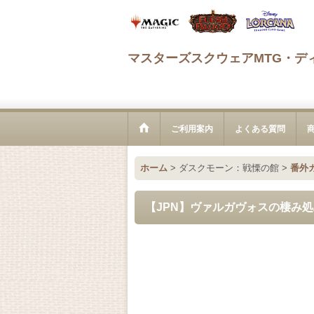
マスターズスクウェアMTG・デ
ご利用案内
よくある質問
ホーム
>
ダスクモーン：戦慄の館
>
番外
【JPN】ヴァルガヴォスの棲み処/Valga