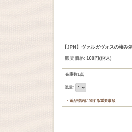
【JPN】ヴァルガヴォスの棲み処/Valga
販売価格
:
100円
(税込)
在庫数1点
数量
:
返品特約に関する重要事項