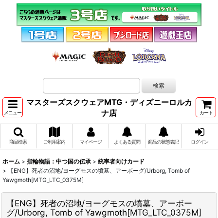
マスターズスクウェアMTG・ディズニーロルカ
ナ店
メニュー
カート
商品検索
ご利用案内
マイページ
よくある質問
商品の状態表記
ログイン
ホーム
>
指輪物語：中つ国の伝承
>
統率者向けカード
>
【ENG】死者の沼地/ヨーグモスの墳墓、アーボーグ/Urborg, Tomb of
Yawgmoth[MTG_LTC_0375M]
【ENG】死者の沼地/ヨーグモスの墳墓、アーボー
グ/Urborg, Tomb of Yawgmoth[MTG_LTC_0375M]