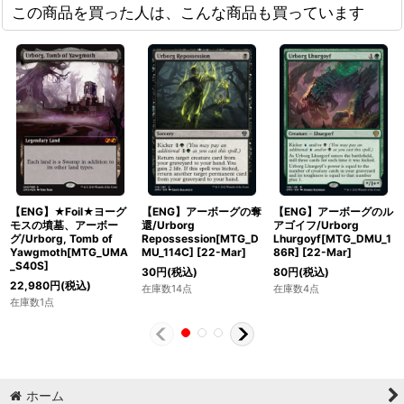
この商品を買った人は、こんな商品も買っています
【ENG】★Foil★ヨーグ
【ENG】アーボーグの奪
【ENG】アーボーグのル
モスの墳墓、アーボー
還/Urborg
アゴイフ/Urborg
グ/Urborg, Tomb of
Repossession[MTG_D
Lhurgoyf[MTG_DMU_1
Yawgmoth[MTG_UMA
MU_114C]
[
22-Mar
]
86R]
[
22-Mar
]
_S40S]
30
円
(税込)
80
円
(税込)
22,980
円
(税込)
在庫数14点
在庫数4点
在庫数1点
ホーム