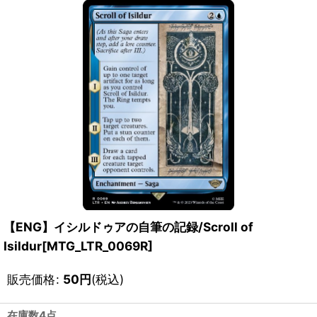
【ENG】イシルドゥアの自筆の記録/Scroll of
Isildur[MTG_LTR_0069R]
販売価格
:
50
円
(税込)
在庫数4点