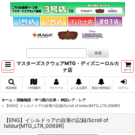
マスターズスクウェアMTG・ディズニーロルカ
ナ店
メニュー
カート
商品検索
ご利用案内
マイページ
よくある質問
商品の状態表記
ログイン
ホーム
>
指輪物語：中つ国の伝承
>
神話レア・レア
>
【ENG】イシルドゥアの自筆の記録/Scroll of Isildur[MTG_LTR_0069R]
【ENG】イシルドゥアの自筆の記録/Scroll of
Isildur[MTG_LTR_0069R]