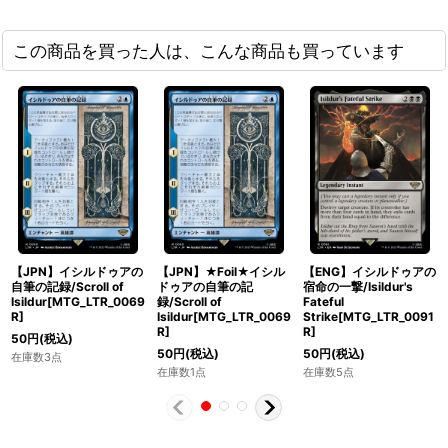
この商品を買った人は、こんな商品も買っています
【JPN】イシルドゥアの
【JPN】★Foil★イシル
【ENG】イシルドゥアの
自筆の記録/Scroll of
ドゥアの自筆の記
宿命の一撃/Isildur's
Isildur[MTG_LTR_0069
録/Scroll of
Fateful
R]
Isildur[MTG_LTR_0069
Strike[MTG_LTR_0091
R]
R]
50
円
(税込)
50
円
(税込)
50
円
(税込)
在庫数3点
在庫数1点
在庫数5点