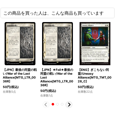
この商品を買った人は、こんな商品も買っています
【JPN】最後の同盟の戦
【JPN】★Foil★最後の
【ENG】ぎこちない同
い/War of the Last
同盟の戦い/War of the
盟/Uneasy
Alliance[MTG_LTR_00
Last
Alliance[MTG_TMT_00
36R]
Alliance[MTG_LTR_00
28_C]
36R]
50
円
(税込)
50
円
(税込)
50
円
(税込)
在庫数5点
在庫数22点
在庫数1点