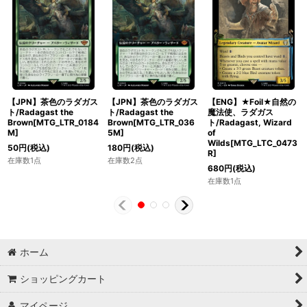
【JPN】茶色のラダガス
【JPN】茶色のラダガス
【ENG】★Foil★自然の
ト/Radagast the
ト/Radagast the
魔法使、ラダガス
Brown[MTG_LTR_0184
Brown[MTG_LTR_036
ト/Radagast, Wizard
M]
5M]
of
Wilds[MTG_LTC_0473
50
円
(税込)
180
円
(税込)
R]
在庫数1点
在庫数2点
680
円
(税込)
在庫数1点
ホーム
ショッピングカート
マイページ