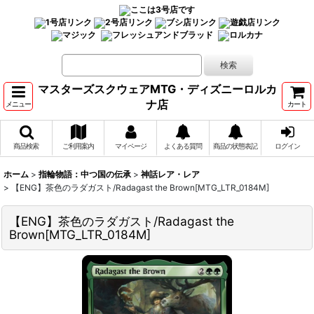
マスターズスクウェアMTG・ディズニーロルカ
ナ店
メニュー
カート
商品検索
ご利用案内
マイページ
よくある質問
商品の状態表記
ログイン
ホーム
>
指輪物語：中つ国の伝承
>
神話レア・レア
>
【ENG】茶色のラダガスト/Radagast the Brown[MTG_LTR_0184M]
【ENG】茶色のラダガスト/Radagast the
Brown[MTG_LTR_0184M]