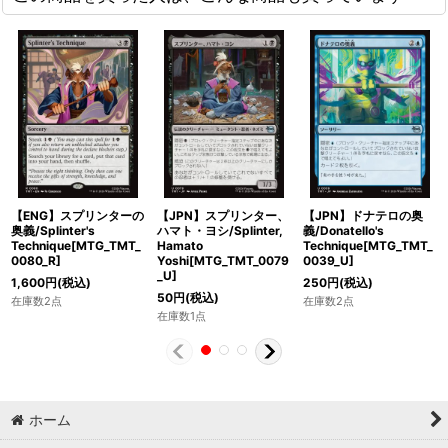
【ENG】スプリンターの
【JPN】スプリンター、
【JPN】ドナテロの奥
奥義/Splinter's
ハマト・ヨシ/Splinter,
義/Donatello's
Technique[MTG_TMT_
Hamato
Technique[MTG_TMT_
0080_R]
Yoshi[MTG_TMT_0079
0039_U]
_U]
1,600
円
(税込)
250
円
(税込)
50
円
(税込)
在庫数2点
在庫数2点
在庫数1点
ホーム