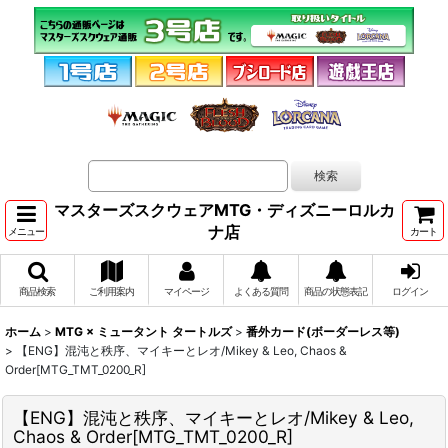
マスターズスクウェアMTG・ディズニーロルカ
ナ店
メニュー
カート
商品検索
ご利用案内
マイページ
よくある質問
商品の状態表記
ログイン
ホーム
>
MTG × ミュータント タートルズ
>
番外カード(ボーダーレス等)
>
【ENG】混沌と秩序、マイキーとレオ/Mikey & Leo, Chaos &
Order[MTG_TMT_0200_R]
【ENG】混沌と秩序、マイキーとレオ/Mikey & Leo,
Chaos & Order[MTG_TMT_0200_R]