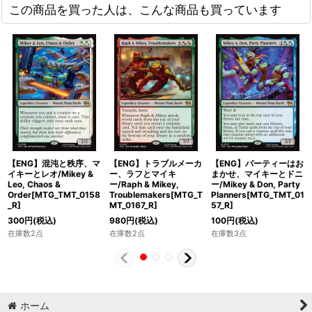
この商品を買った人は、こんな商品も買っています
【ENG】混沌と秩序、マ
【ENG】トラブルメーカ
【ENG】パーティーはお
イキーとレオ/Mikey &
ー、ラフとマイキ
まかせ、マイキーとドニ
Leo, Chaos &
ー/Raph & Mikey,
ー/Mikey & Don, Party
Order[MTG_TMT_0158
Troublemakers[MTG_T
Planners[MTG_TMT_01
_R]
MT_0167_R]
57_R]
300
円
(税込)
980
円
(税込)
100
円
(税込)
在庫数2点
在庫数2点
在庫数3点
ホーム