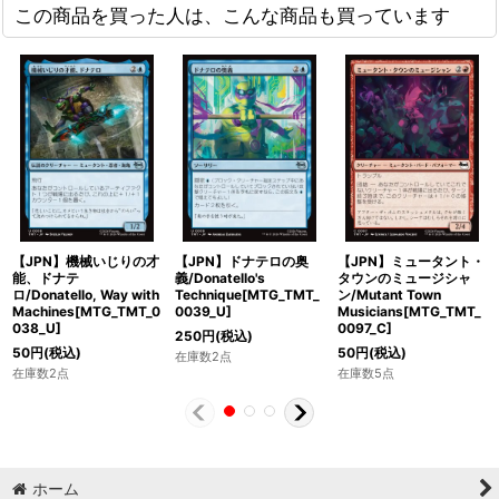
この商品を買った人は、こんな商品も買っています
【JPN】機械いじりの才
【JPN】ドナテロの奥
【JPN】ミュータント・
能、ドナテ
義/Donatello's
タウンのミュージシャ
ロ/Donatello, Way with
Technique[MTG_TMT_
ン/Mutant Town
Machines[MTG_TMT_0
0039_U]
Musicians[MTG_TMT_
038_U]
0097_C]
250
円
(税込)
50
円
(税込)
50
円
(税込)
在庫数2点
在庫数2点
在庫数5点
ホーム