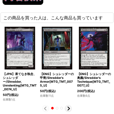
この商品を買った人は、こんな商品も買っています
【JPN】果てなき執念、
【ENG】シュレッダーの
【ENG】シュレッダーの
シュレッダ
甲冑/Shredder's
奥義/Shredder's
ー/Shredder,
Armor[MTG_TMT_007
Technique[MTG_TMT_
Unrelenting[MTG_TMT
5_U]
0077_U]
_0074_U]
50
円
(税込)
200
円
(税込)
50
円
(税込)
在庫数11点
在庫数6点
在庫数1点