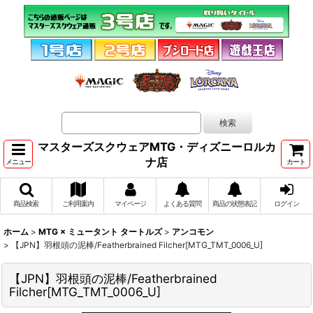
マスターズスクウェアMTG・ディズニーロルカ
ナ店
メニュー
カート
商品検索
ご利用案内
マイページ
よくある質問
商品の状態表記
ログイン
ホーム
>
MTG × ミュータント タートルズ
>
アンコモン
>
【JPN】羽根頭の泥棒/Featherbrained Filcher[MTG_TMT_0006_U]
【JPN】羽根頭の泥棒/Featherbrained
Filcher[MTG_TMT_0006_U]