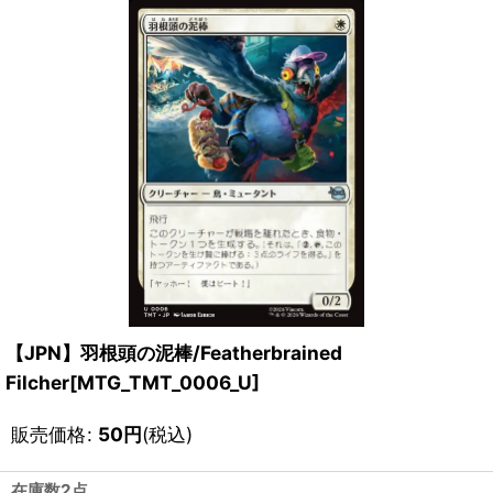
【JPN】羽根頭の泥棒/Featherbrained
Filcher[MTG_TMT_0006_U]
販売価格
:
50
円
(税込)
在庫数2点