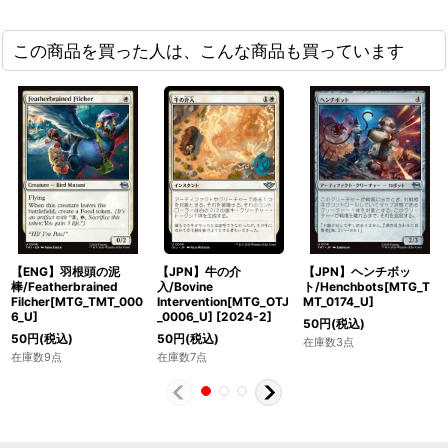
この商品を買った人は、こんな商品も買っています
【ENG】羽根頭の泥
【JPN】牛の介
【JPN】ヘンチボッ
棒/Featherbrained
入/Bovine
ト/Henchbots[MTG_T
Filcher[MTG_TMT_000
Intervention[MTG_OTJ
MT_0174_U]
6_U]
_0006_U]
[
2024-2
]
50
円
(税込)
50
円
(税込)
50
円
(税込)
在庫数3点
在庫数9点
在庫数7点