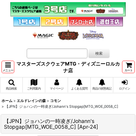
マスターズスクウェアMTG・ディズニーロルカ
ナ店
メニュー
カート
商品検索
ご利用案内
マイページ
よくある質問
商品の状態表記
ログイン
ホーム
>
エルドレインの森
>
コモン
>
【JPN】ジョハンの一時凌ぎ/Johann's Stopgap[MTG_WOE_0058_C]
【JPN】ジョハンの一時凌ぎ/Johann's
Stopgap[MTG_WOE_0058_C]
[
Apr-24
]