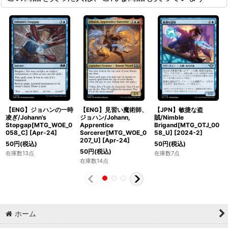
【ENG】ジョハンの一時
【ENG】見習い魔術師、
【JPN】敏捷な盗
凌ぎ/Johann's
ジョハン/Johann,
賊/Nimble
Stopgap[MTG_WOE_0
Apprentice
Brigand[MTG_OTJ_00
058_C]
[
Apr-24
]
Sorcerer[MTG_WOE_0
58_U]
[
2024-2
]
207_U]
[
Apr-24
]
50
円
(税込)
50
円
(税込)
50
円
(税込)
在庫数13点
在庫数7点
在庫数14点
ホーム