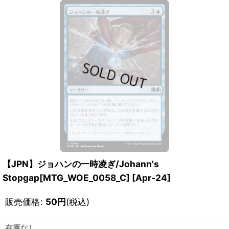
【JPN】ジョハンの一時凌ぎ/Johann's
Stopgap[MTG_WOE_0058_C]
[
Apr-24
]
販売価格
:
50
円
(税込)
在庫なし