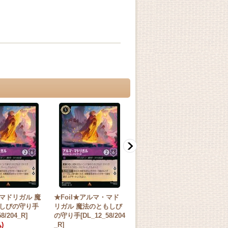
マドリガル 魔
★Foil★アルマ・マド
ミニーマウス 華麗なる
ミ
しびの守り手
リガル 魔法のともしび
ダンサー[DL_5_126/204
ック
8/204_R]
の守り手[DL_12_58/204
_U]
_9/
)
_R]
50円
(税込)
10