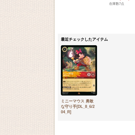
在庫数7点
最近チェックしたアイテム
ミニーマウス 勇敢
な守り手[DL_8_6/2
04_R]