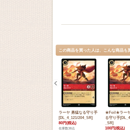
この商品を買った人は、こんな商品も
ラーヤ 勇猛なる守り手
★Foil★ラー
[DL_4_121/204_SR]
る守り手[DL_4_
80円
(税込)
_SR]
100円
(税込)
在庫数38点