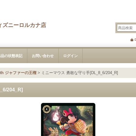
ィズニーロルカナ店
商品の状態表記
お問い合わせ
ログイン
8th ジャファーの王権
>
ミニーマウス 勇敢な守り手[DL_8_6/204_R]
/204_R]