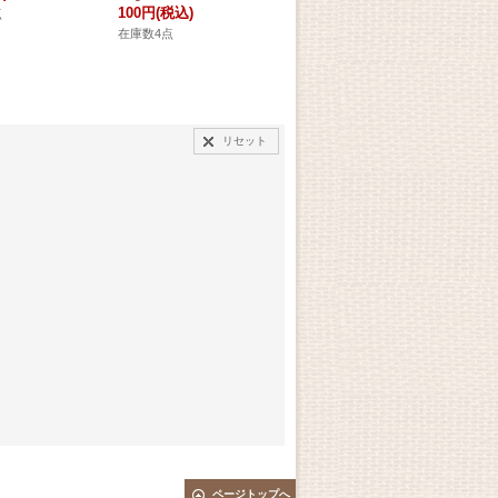
100円
(税込)
点
在庫数38点
在庫
在庫数4点
リセット
ページトップへ