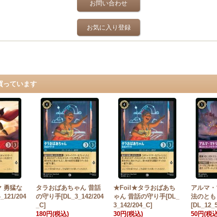
お問い合わせ
お気に入り登録
買っています
ヤ 勇猛な
タラおばあちゃん 昔話
★Foil★タラおばあち
アルマ・
121/204
の守り手[DL_3_142/204
ゃん 昔話の守り手[DL_
法のとも
_C]
3_142/204_C]
[DL_12_5
180円
(税込)
30円
(税込)
50円
(税込