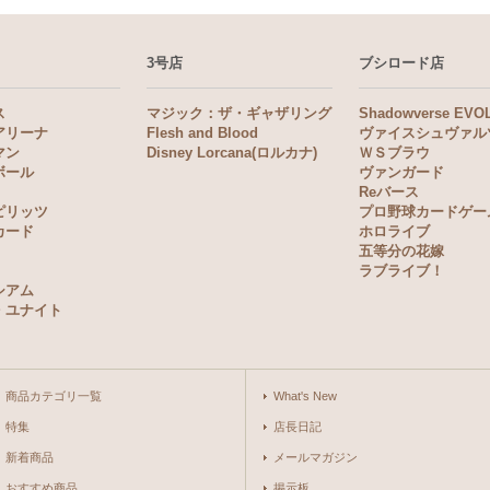
3号店
ブシロード店
ス
マジック：ザ・ギャザリング
Shadowverse EVO
アリーナ
Flesh and Blood
ヴァイスシュヴァル
マン
Disney Lorcana(ロルカナ)
ＷＳブラウ
ボール
ヴァンガード
Reバース
ピリッツ
プロ野球カードゲー
カード
ホロライブ
五等分の花嫁
ラブライブ！
シアム
・ユナイト
商品カテゴリ一覧
What's New
特集
店長日記
新着商品
メールマガジン
おすすめ商品
掲示板