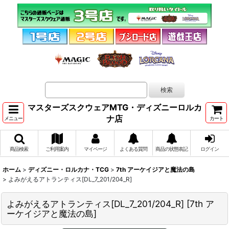
マスターズスクウェアMTG・ディズニーロルカ
ナ店
メニュー
カート
商品検索
ご利用案内
マイページ
よくある質問
商品の状態表記
ログイン
ホーム
>
ディズニー・ロルカナ・TCG
>
7th アーケイジアと魔法の島
>
よみがえるアトランティス[DL_7_201/204_R]
よみがえるアトランティス[DL_7_201/204_R]
[
7th ア
ーケイジアと魔法の島
]