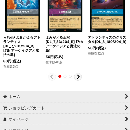
★Foil★よみがえるアト
よみがえる王冠
アトランティスのクリス
ランティス
[DL_7_83/204_R]
[
7th
タル[DL_8_180/204_R]
[DL_7_201/204_R]
アーケイジアと魔法の
50
円
(税込)
[
7th アーケイジアと魔
島
]
在庫数12点
法の島
]
50
円
(税込)
80
円
(税込)
在庫数40点
在庫数3点
ホーム
ショッピングカート
マイページ