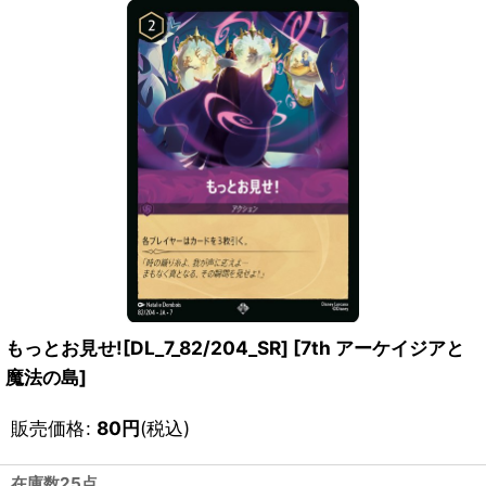
もっとお見せ![DL_7_82/204_SR]
[
7th アーケイジアと
魔法の島
]
販売価格
:
80
円
(税込)
在庫数25点