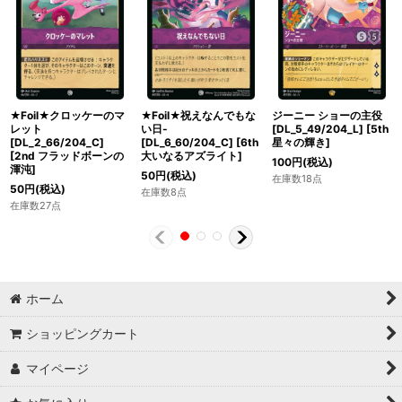
★Foil★クロッケーのマ
★Foil★祝えなんでもな
ジーニー ショーの主役
レット
い日-
[DL_5_49/204_L]
[
5th
[DL_2_66/204_C]
[DL_6_60/204_C]
[
6th
星々の輝き
]
[
2nd フラッドボーンの
大いなるアズライト
]
100
円
(税込)
渾沌
]
50
円
(税込)
在庫数18点
50
円
(税込)
在庫数8点
在庫数27点
ホーム
ショッピングカート
マイページ