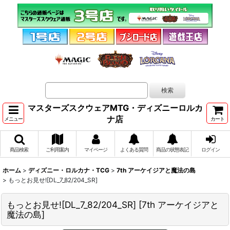
マスターズスクウェアMTG・ディズニーロルカ
ナ店
メニュー
カート
商品検索
ご利用案内
マイページ
よくある質問
商品の状態表記
ログイン
ホーム
>
ディズニー・ロルカナ・TCG
>
7th アーケイジアと魔法の島
>
もっとお見せ![DL_7_82/204_SR]
もっとお見せ![DL_7_82/204_SR]
[
7th アーケイジアと
魔法の島
]