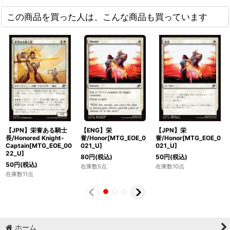
この商品を買った人は、こんな商品も買っています
【JPN】栄誉ある騎士
【ENG】栄
【JPN】栄
長/Honored Knight-
誉/Honor[MTG_EOE_0
誉/Honor[MTG_EOE_0
Captain[MTG_EOE_00
021_U]
021_U]
22_U]
80
円
(税込)
50
円
(税込)
50
円
(税込)
在庫数5点
在庫数10点
在庫数11点
ホーム