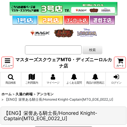
マスターズスクウェアMTG・ディズニーロルカ
ナ店
メニュー
カート
商品検索
ご利用案内
マイページ
よくある質問
商品の状態表記
ログイン
ホーム
>
久遠の終端
>
アンコモン
>
【ENG】栄誉ある騎士長/Honored Knight-Captain[MTG_EOE_0022_U]
【ENG】栄誉ある騎士長/Honored Knight-
Captain[MTG_EOE_0022_U]