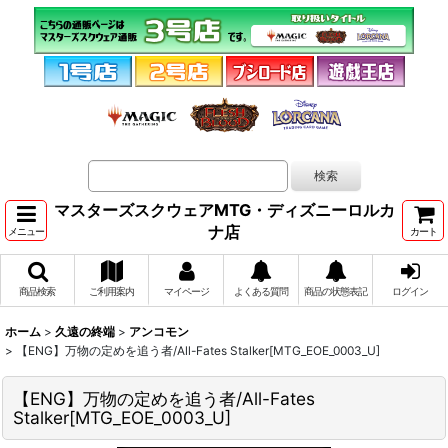
マスターズスクウェアMTG・ディズニーロルカ
ナ店
メニュー
カート
商品検索
ご利用案内
マイページ
よくある質問
商品の状態表記
ログイン
ホーム
>
久遠の終端
>
アンコモン
>
【ENG】万物の定めを追う者/All-Fates Stalker[MTG_EOE_0003_U]
【ENG】万物の定めを追う者/All-Fates
Stalker[MTG_EOE_0003_U]