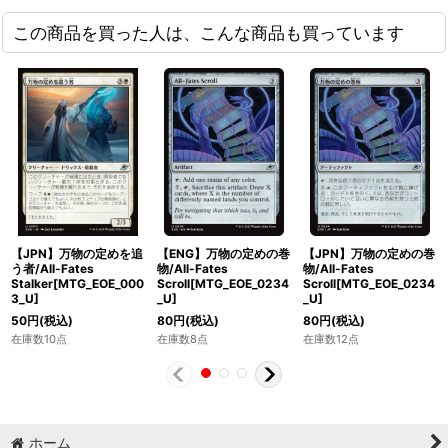
この商品を買った人は、こんな商品も買っています
【JPN】万物の定めを追
【ENG】万物の定めの巻
【JPN】万物の定めの巻
う者/All-Fates
物/All-Fates
物/All-Fates
Stalker[MTG_EOE_000
Scroll[MTG_EOE_0234
Scroll[MTG_EOE_0234
3_U]
_U]
_U]
50
円
(税込)
80
円
(税込)
80
円
(税込)
在庫数10点
在庫数8点
在庫数12点
ホーム