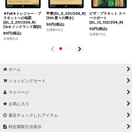
★Foil★トレジャー・プ
甲冑[DL_5_201/204_R]
ピザ・プラネット スペ
ラネットへの地図
[
5th 星々の輝き
]
ースポート
[DL_3_201/204_R]
[DL_12_102/204_R]
50
円
(税込)
[
3rd インクランド探訪
]
50
円
(税込)
在庫数40点
80
円
(税込)
在庫数16点
在庫数8点
ホーム
ショッピングカート
マイページ
お気に入り
最近チェックしたアイテム
特定商取引法表示