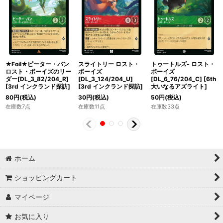
★Foil★ピーター・パン
スライトリー ロスト・
トゥートルズ- ロスト・
ロスト・ボーイズのリー
ボーイズ
ボーイズ
ダー[DL_3_82/204_R]
[DL_3_124/204_U]
[DL_6_76/204_C]
[
6th
[
3rd インクランド探訪
]
[
3rd インクランド探訪
]
大いなるアズライト
]
80
円
(税込)
30
円
(税込)
50
円
(税込)
在庫数7点
在庫数11点
在庫数33点
ホーム
ショッピングカート
マイページ
お気に入り