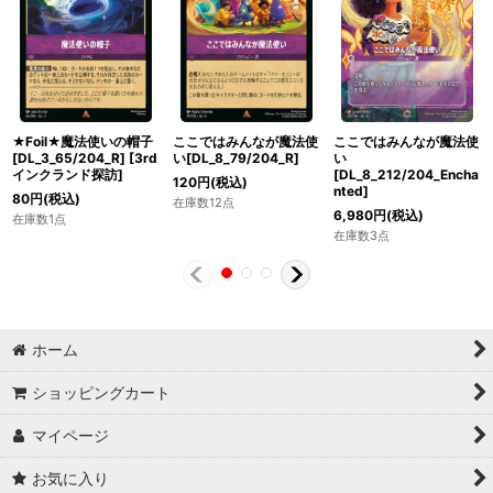
★Foil★魔法使いの帽子
ここではみんなが魔法使
ここではみんなが魔法使
[DL_3_65/204_R]
[
3rd
い[DL_8_79/204_R]
い
インクランド探訪
]
[DL_8_212/204_Encha
120
円
(税込)
nted]
80
円
(税込)
在庫数12点
6,980
円
(税込)
在庫数1点
在庫数3点
ホーム
ショッピングカート
マイページ
お気に入り