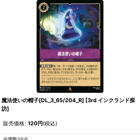
魔法使いの帽子[DL_3_65/204_R]
[
3rd インクランド探
訪
]
販売価格
:
120
円
(税込)
在庫数29点