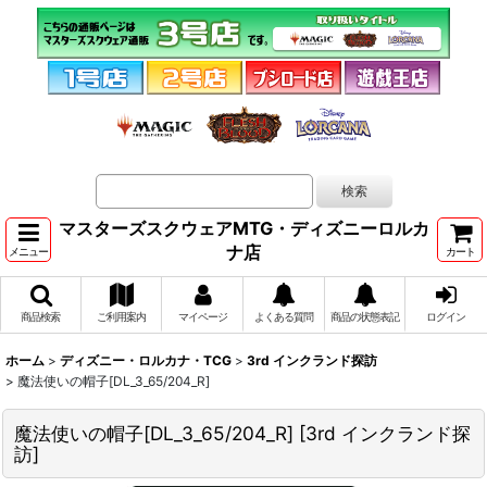
マスターズスクウェアMTG・ディズニーロルカ
ナ店
メニュー
カート
商品検索
ご利用案内
マイページ
よくある質問
商品の状態表記
ログイン
ホーム
>
ディズニー・ロルカナ・TCG
>
3rd インクランド探訪
>
魔法使いの帽子[DL_3_65/204_R]
魔法使いの帽子[DL_3_65/204_R]
[
3rd インクランド探
訪
]