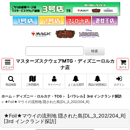
マスターズスクウェアMTG・ディズニーロルカ
ナ店
メニュー
カート
商品検索
ご利用案内
マイページ
よくある質問
商品の状態表記
ログイン
ホーム
>
ディズニー・ロルカナ・TCG
>
【パラレル】3rd インクランド探訪
>
★Foil★マウイの流刑地 隠された島[DL_3_202/204_R]
★Foil★マウイの流刑地 隠された島[DL_3_202/204_R]
[
3rd インクランド探訪
]