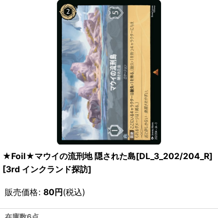
★Foil★マウイの流刑地 隠された島[DL_3_202/204_R]
[
3rd インクランド探訪
]
販売価格
:
80
円
(税込)
在庫数6点