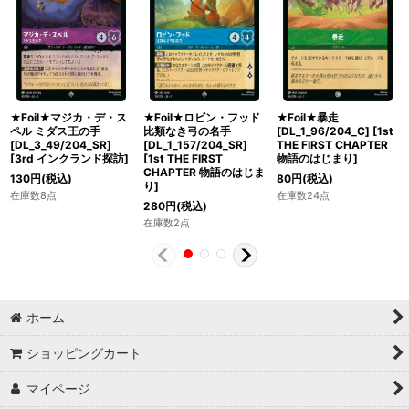
★Foil★マジカ・デ・ス
★Foil★ロビン・フッド
★Foil★暴走
ペル ミダス王の手
比類なき弓の名手
[DL_1_96/204_C]
[
1st
[DL_3_49/204_SR]
[DL_1_157/204_SR]
THE FIRST CHAPTER
[
3rd インクランド探訪
]
[
1st THE FIRST
物語のはじまり
]
CHAPTER 物語のはじま
130
円
(税込)
80
円
(税込)
り
]
在庫数8点
在庫数24点
280
円
(税込)
在庫数2点
ホーム
ショッピングカート
マイページ