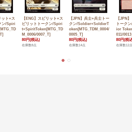
リット+ス
【ENG】スピリット+ス
【JPN】兵士+兵士トー
【JPN
/Spiri
ピリットトークン/Spiri
クン/Soldier+SoldierT
トークン/D
n[MTG_TD
t+SpiritToken[MTG_TD
oken[MTG_TDM_0004/
ior Tok
T]
M_0006/0007_T]
0005_T]
011/0013
80円
(税込)
80円
(税込)
80円
(税込
在庫数8点
在庫数14点
在庫数12