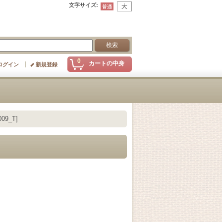
文字サイズ
:
0
カートの中身
ログイン
新規登録
09_T]