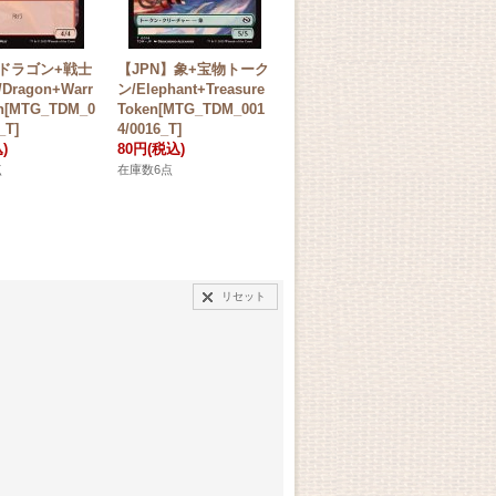
】ドラゴン+戦士
【JPN】象+宝物トーク
【JPN】ゾンビ・ドル
【J
ragon+Warr
ン/Elephant+Treasure
イド+宝物トークン/Zo
end
en[MTG_TDM_0
Token[MTG_TDM_001
mbie Druid+Treasure
G_
_T]
4/0016_T]
Token[MTG_TDM_001
50
)
80円
(税込)
0/0016_T]
在庫
100円
(税込)
点
在庫数6点
在庫数6点
リセット