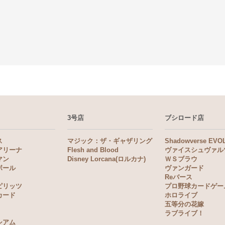
3号店
ブシロード店
ス
マジック：ザ・ギャザリング
Shadowverse EVO
アリーナ
Flesh and Blood
ヴァイスシュヴァル
マン
Disney Lorcana(ロルカナ)
ＷＳブラウ
ボール
ヴァンガード
Reバース
ピリッツ
プロ野球カードゲー
カード
ホロライブ
五等分の花嫁
ラブライブ！
シアム