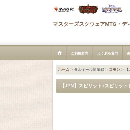
マスターズスクウェアMTG・デ
ご利用案内
よくある質問
ホーム
>
タルキール龍嵐録
>
コモン
>
【J
【JPN】スピリット+スピリットトークン/S