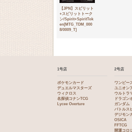
【JPN】スピリット
+スピリットトーク
ン/Spirit+SpiritTok
en[MTG_TDM_000
8/0009_T]
1号店
2号店
ポケモンカード
ワンピー
デュエルマスターズ
ユニオン
ウィクロス
ウルトラ
名探偵コナンTCG
ドラゴン
Lycee Overture
ガンダム
バトルス
デジモン
OSICA
FFTCG
開運コロ