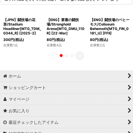
【JPN】闘技場の花
【ENG】要塞の闘技
【ENG】闘技場のベヒー
形/Stadium
場/Stronghold
モス/Coliseum
Headliner[MTG_TDM_
Arena[MTG_DMU_110
Behemoth[MTG_FIN_0
0344_R]
[
2025-2
]
R]
[
22-Mar
]
181_U]
[
FFII
]
300
円
(税込)
80
円
(税込)
80
円
(税込)
在庫数1点
在庫数4点
在庫数2点
ホーム
ショッピングカート
マイページ
お気に入り
最近チェックしたアイテム