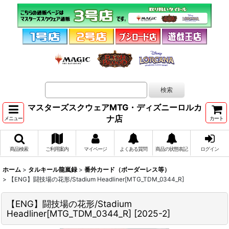
マスターズスクウェアMTG・ディズニーロルカ
ナ店
メニュー
カート
商品検索
ご利用案内
マイページ
よくある質問
商品の状態表記
ログイン
ホーム
>
タルキール龍嵐録
>
番外カード（ボーダーレス等）
>
【ENG】闘技場の花形/Stadium Headliner[MTG_TDM_0344_R]
【ENG】闘技場の花形/Stadium
Headliner[MTG_TDM_0344_R]
[
2025-2
]