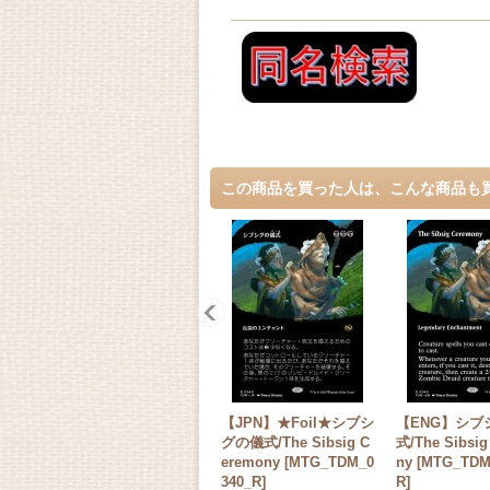
この商品を買った人は、こんな商品も
【JPN】★Foil★シブシ
【ENG】シブ
グの儀式/The Sibsig C
式/The Sibsig
eremony [MTG_TDM_0
ny [MTG_TDM
340_R]
R]