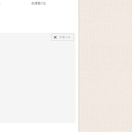
点
在庫数7点
在庫数6点
在庫
リセット