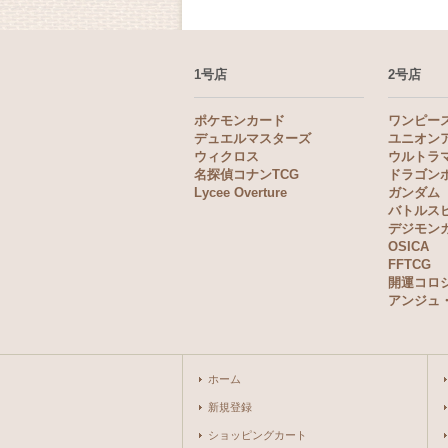
1号店
2号店
ポケモンカード
ワンピー
デュエルマスターズ
ユニオン
ウィクロス
ウルトラ
名探偵コナンTCG
ドラゴン
Lycee Overture
ガンダム
バトルス
デジモン
OSICA
FFTCG
開運コロ
アンジュ
ホーム
新規登録
ショッピングカート