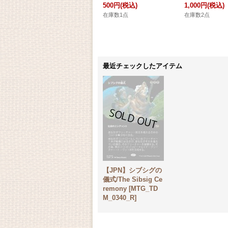
500円
(税込)
1,000円
(税込)
在庫数1点
在庫数2点
最近チェックしたアイテム
【JPN】シブシグの
儀式/The Sibsig Ce
remony [MTG_TD
M_0340_R]