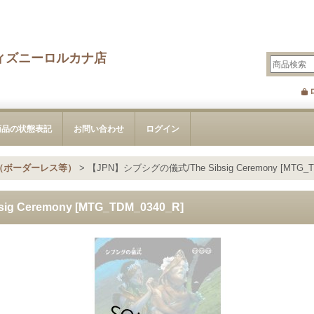
ィズニーロルカナ店
商品の状態表記
お問い合わせ
ログイン
（ボーダーレス等）
>
【JPN】シブシグの儀式/The Sibsig Ceremony [MTG_T
 Ceremony [MTG_TDM_0340_R]