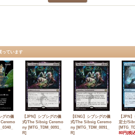
買っています
シグの儀
【JPN】シブシグの儀
【ENG】シブシグの儀
【JPN
 Ceremo
式/The Sibsig Ceremo
式/The Sibsig Ceremo
定士/Sibs
_0340_
ny [MTG_TDM_0091_
ny [MTG_TDM_0091_
[MTG_TD
R]
R]
80円
(税込