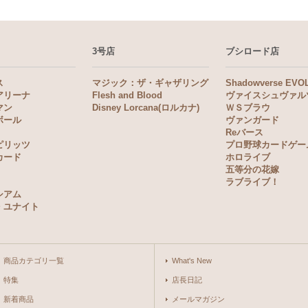
3号店
ブシロード店
ス
マジック：ザ・ギャザリング
Shadowverse EVO
アリーナ
Flesh and Blood
ヴァイスシュヴァル
マン
Disney Lorcana(ロルカナ)
ＷＳブラウ
ボール
ヴァンガード
Reバース
ピリッツ
プロ野球カードゲー
カード
ホロライブ
五等分の花嫁
ラブライブ！
シアム
・ユナイト
商品カテゴリ一覧
What's New
特集
店長日記
新着商品
メールマガジン