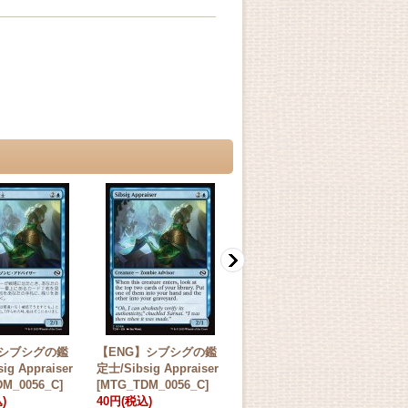
】シブシグの鑑
【ENG】シブシグの鑑
【JPN】更生の儀式/Rit
【
ig Appraiser
定士/Sibsig Appraiser
e of Renewal [MTG_TD
士/B
M_0056_C]
[MTG_TDM_0056_C]
M_0153_U]
ut 
)
40円
(税込)
50円
(税込)
48