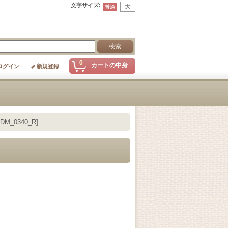
文字サイズ
:
0
カートの中身
ログイン
新規登録
DM_0340_R]