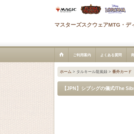
マスターズスクウェアMTG・デ
ご利用案内
よくある質問
ホーム
>
タルキール龍嵐録
>
番外カード
【JPN】シブシグの儀式/The Sibsig