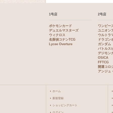
1号店
2号店
ポケモンカード
ワンピー
デュエルマスターズ
ユニオン
ウィクロス
ウルトラ
名探偵コナンTCG
ドラゴン
Lycee Overture
ガンダム
バトルス
デジモン
OSICA
FFTCG
開運コロ
アンジュ
ホーム
新規登録
ショッピングカート
ログイン