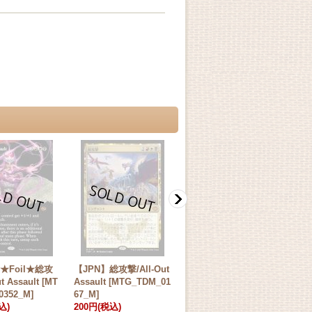
★Foil★総攻
【JPN】総攻撃/All-Out
【JPN】★Foil★総攻
【E
t Assault [MT
Assault [MTG_TDM_01
撃/All-Out Assault [MT
Ass
0352_M]
67_M]
G_TDM_0405_M]
67_
込)
200円
(税込)
580円
(税込)
30