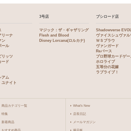
3号店
ブシロード店
ス
マジック：ザ・ギャザリング
Shadowverse EVO
アリーナ
Flesh and Blood
ヴァイスシュヴァル
マン
Disney Lorcana(ロルカナ)
ＷＳブラウ
ボール
ヴァンガード
Reバース
ピリッツ
プロ野球カードゲー
カード
ホロライブ
五等分の花嫁
ラブライブ！
シアム
・ユナイト
商品カテゴリ一覧
What's New
特集
店長日記
新着商品
メールマガジン
おすすめ商品
掲示板