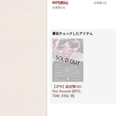
80円
(税込)
在庫数1点
在庫数4点
最近チェックしたアイテム
【JPN】総攻撃/All-
Out Assault [MTG_
TDM_0352_M]