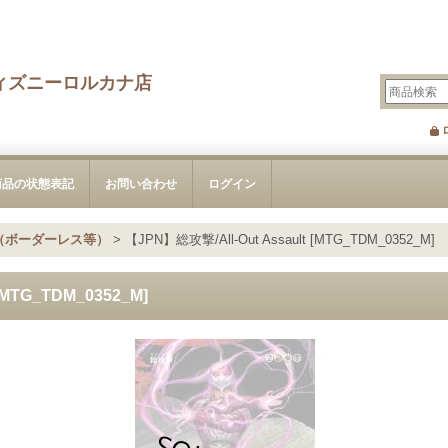
ィズニーロルカナ店
商品の状態表記
お問い合わせ
ログイン
（ボーダーレス等）
>
【JPN】総攻撃/All-Out Assault [MTG_TDM_0352_M]
[MTG_TDM_0352_M]