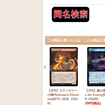
この商品を買った人は、こんな商品も
【JPN】ロティサリー
【JPN】敵の徴
の精/Rotisserie Eleme
s the Enemy
ntal[MTG_WOE_0352_
R_0352R]
R]
150円
(税込)