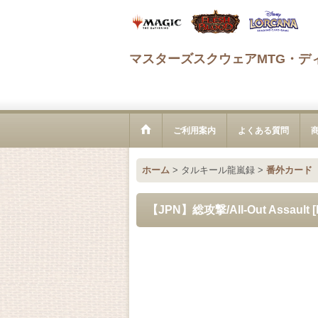
マスターズスクウェアMTG・デ
ご利用案内
よくある質問
ホーム
>
タルキール龍嵐録
>
番外カード
【JPN】総攻撃/All-Out Assault 