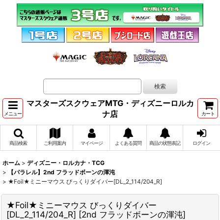
マスターズスクウェアMTG・ディズニーロルカ
ナ店
メニュー
カート
商品検索
ご利用案内
マイページ
よくある質問
商品の状態表記
ログイン
ホーム
>
ディズニー・ロルカナ・TCG
>
【パラレル】2nd フラッドボーンの渾沌
>
★Foil★ミニーマウス びっくりダイバー[DL_2_114/204_R]
★Foil★ミニーマウス びっくりダイバー
[DL_2_114/204_R]
[
2nd フラッドボーンの渾沌
]