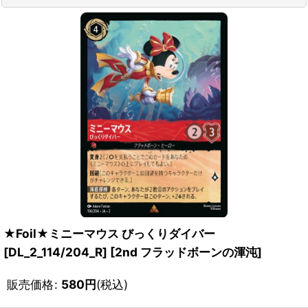
★Foil★ミニーマウス びっくりダイバー
[DL_2_114/204_R]
[
2nd フラッドボーンの渾沌
]
販売価格
:
580
円
(税込)