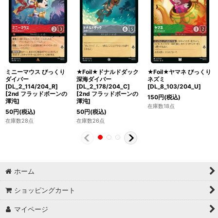
ミニーマウス びっくり
★Foil★ドナルドダック
★Foil★ヤマネ びっくり
ダイバー
深海ダイバー
ネズミ
[DL_2_114/204_R]
[DL_2_178/204_C]
[DL_8_103/204_U]
[
2nd フラッドボーンの
[
2nd フラッドボーンの
150
円
(税込)
渾沌
]
渾沌
]
在庫数18点
50
円
(税込)
50
円
(税込)
在庫数28点
在庫数26点
ホーム
ショッピングカート
マイページ