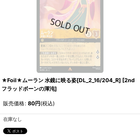
★Foil★ムーラン 水鏡に映る姿[DL_2_16/204_R]
[
2nd
フラッドボーンの渾沌
]
販売価格
:
80
円
(税込)
在庫なし