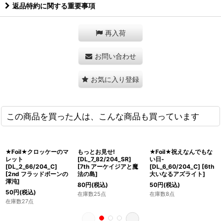
返品特約に関する重要事項
再入荷
お問い合わせ
お気に入り登録
この商品を買った人は、こんな商品も買っています
★Foil★クロッケーのマ
もっとお見せ!
★Foil★祝えなんでもな
レット
[DL_7_82/204_SR]
い日-
[DL_2_66/204_C]
[
7th アーケイジアと魔
[DL_6_60/204_C]
[
6th
[
2nd フラッドボーンの
法の島
]
大いなるアズライト
]
渾沌
]
80
円
(税込)
50
円
(税込)
50
円
(税込)
在庫数25点
在庫数8点
在庫数27点