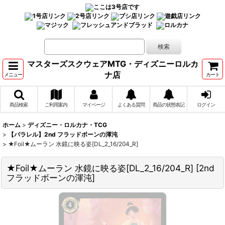
マスターズスクウェアMTG・ディズニーロルカ
ナ店
メニュー
カート
商品検索
ご利用案内
マイページ
よくある質問
商品の状態表記
ログイン
ホーム
>
ディズニー・ロルカナ・TCG
>
【パラレル】2nd フラッドボーンの渾沌
>
★Foil★ムーラン 水鏡に映る姿[DL_2_16/204_R]
★Foil★ムーラン 水鏡に映る姿[DL_2_16/204_R]
[
2nd
フラッドボーンの渾沌
]