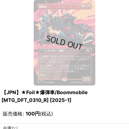
【JPN】★Foil★爆弾車/Boommobile
[MTG_DFT_0310_R]
[
2025-1
]
販売価格
:
100
円
(税込)
在庫なし