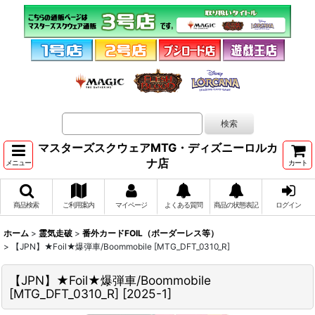
マスターズスクウェアMTG・ディズニーロルカ
ナ店
メニュー
カート
商品検索
ご利用案内
マイページ
よくある質問
商品の状態表記
ログイン
ホーム
>
霊気走破
>
番外カードFOIL（ボーダーレス等）
>
【JPN】★Foil★爆弾車/Boommobile [MTG_DFT_0310_R]
【JPN】★Foil★爆弾車/Boommobile
[MTG_DFT_0310_R]
[
2025-1
]