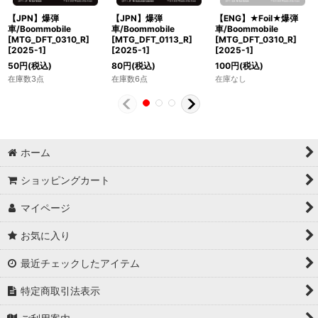
【JPN】爆弾
【JPN】爆弾
【ENG】★Foil★爆弾
車/Boommobile
車/Boommobile
車/Boommobile
[MTG_DFT_0310_R]
[MTG_DFT_0113_R]
[MTG_DFT_0310_R]
[
2025-1
]
[
2025-1
]
[
2025-1
]
50
円
(税込)
80
円
(税込)
100
円
(税込)
在庫数3点
在庫数6点
在庫なし
ホーム
ショッピングカート
マイページ
お気に入り
最近チェックしたアイテム
特定商取引法表示