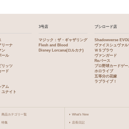
3号店
ブシロード店
ス
マジック：ザ・ギャザリング
Shadowverse EVO
アリーナ
Flesh and Blood
ヴァイスシュヴァル
マン
Disney Lorcana(ロルカナ)
ＷＳブラウ
ボール
ヴァンガード
Reバース
ピリッツ
プロ野球カードゲー
カード
ホロライブ
五等分の花嫁
ラブライブ！
シアム
・ユナイト
商品カテゴリ一覧
What's New
特集
店長日記