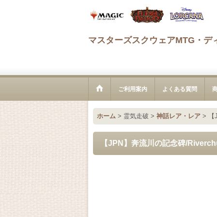
マスターズスクウェアMTG・デ
ご利用案内
よくある質問
ホーム
>
霊気走破
>
神話レア・レア
>
【J
【JPN】奔流川の記念碑/Riverchurn