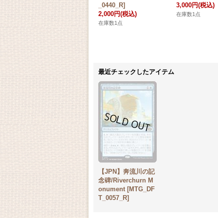
_0440_R]
3,000円
(税込)
2,000円
(税込)
在庫数1点
在庫数1点
最近チェックしたアイテム
【JPN】奔流川の記
念碑/Riverchurn M
onument [MTG_DF
T_0057_R]