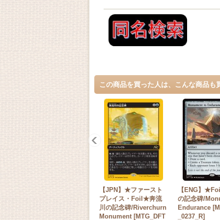
この商品を買った人は、こんな商品も
【JPN】★ファースト
【ENG】★Fo
プレイス・Foil★奔流
の記念碑/Monu
川の記念碑/Riverchurn
Endurance [
Monument [MTG_DFT
_0237_R]