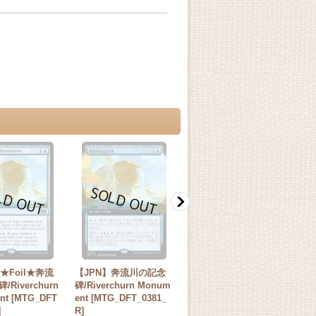
★Foil★奔流
【JPN】奔流川の記念
【JPN】★Foil★奔流川
【
Riverchurn
碑/Riverchurn Monum
の記念碑/Riverchurn M
碑/
nt [MTG_DFT
ent [MTG_DFT_0381_
onument [MTG_DFT_0
ent
]
R]
381_R]
R]