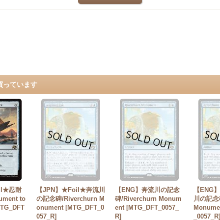
買っています
il★忍耐
【JPN】★Foil★奔流川
【ENG】奔流川の記念
【ENG】
ment to
の記念碑/Riverchurn M
碑/Riverchurn Monum
川の記念碑/
MTG_DFT
onument [MTG_DFT_0
ent [MTG_DFT_0057_
Monume
057_R]
R]
_0057_R