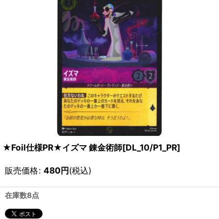
★Foil仕様PR★イズマ 錬金術師[DL_10/P1_PR]
販売価格
:
480
円
(税込)
在庫数8点