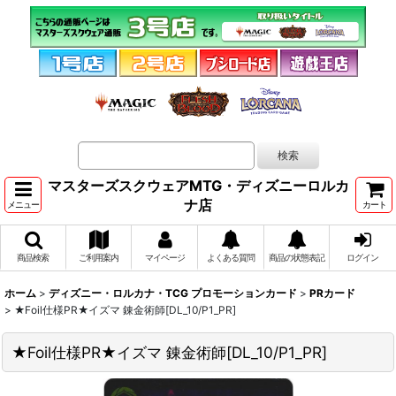
マスターズスクウェアMTG・ディズニーロルカ
ナ店
メニュー
カート
商品検索
ご利用案内
マイページ
よくある質問
商品の状態表記
ログイン
ホーム
>
ディズニー・ロルカナ・TCG プロモーションカード
>
PRカード
>
★Foil仕様PR★イズマ 錬金術師[DL_10/P1_PR]
★Foil仕様PR★イズマ 錬金術師[DL_10/P1_PR]