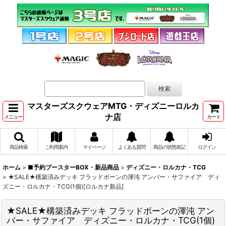
マスターズスクウェアMTG・ディズニーロルカ
ナ店
メニュー
カート
商品検索
ご利用案内
マイページ
よくある質問
商品の状態表記
ログイン
ホーム
>
■予約ブースターBOX・新品商品
>
ディズニー・ロルカナ・TCG
>
★SALE★構築済みデッキ フラッドボーンの渾沌 アンバー・サファイア ディ
ズニー・ロルカナ・TCG(1個)[ロルカナ新品]
★SALE★構築済みデッキ フラッドボーンの渾沌 アン
バー・サファイア ディズニー・ロルカナ・TCG(1個)