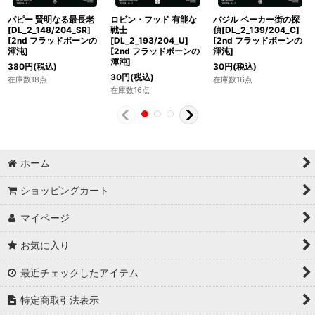
パピー 賢明なる最長老
ロビン・フッド 有能な
バジル ベーカー街の探
[DL_2_148/204_SR]
戦士
偵[DL_2_139/204_C]
[
2nd フラッドボーンの
[DL_2_193/204_U]
[
2nd フラッドボーンの
渾沌
]
[
2nd フラッドボーンの
渾沌
]
渾沌
]
380
円
(税込)
30
円
(税込)
30
円
(税込)
在庫数18点
在庫数16点
在庫数16点
ホーム
ショッピングカート
マイページ
お気に入り
最近チェックしたアイテム
特定商取引法表示