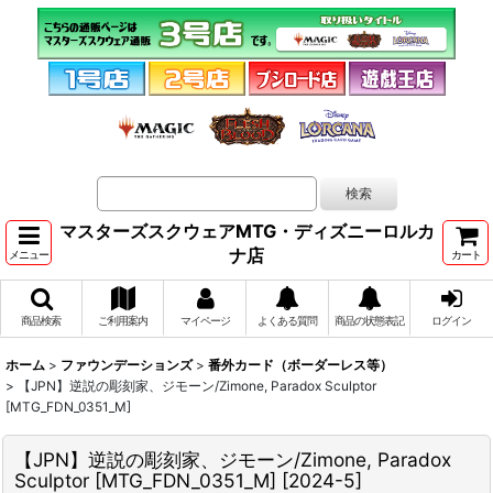
マスターズスクウェアMTG・ディズニーロルカ
ナ店
メニュー
カート
商品検索
ご利用案内
マイページ
よくある質問
商品の状態表記
ログイン
ホーム
>
ファウンデーションズ
>
番外カード（ボーダーレス等）
>
【JPN】逆説の彫刻家、ジモーン/Zimone, Paradox Sculptor
[MTG_FDN_0351_M]
【JPN】逆説の彫刻家、ジモーン/Zimone, Paradox
Sculptor [MTG_FDN_0351_M]
[
2024-5
]