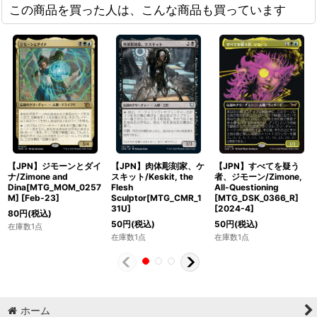
この商品を買った人は、こんな商品も買っています
【JPN】ジモーンとダイ
【JPN】肉体彫刻家、ケ
【JPN】すべてを疑う
ナ/Zimone and
スキット/Keskit, the
者、ジモーン/Zimone,
Dina[MTG_MOM_0257
Flesh
All-Questioning
M]
[
Feb-23
]
Sculptor[MTG_CMR_1
[MTG_DSK_0366_R]
31U]
[
2024-4
]
80
円
(税込)
50
円
(税込)
50
円
(税込)
在庫数1点
在庫数1点
在庫数1点
ホーム